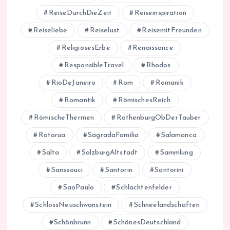
ReiseDurchDieZeit
Reiseinspiration
Reiseliebe
Reiselust
ReisemitFreunden
ReligiösesErbe
Renaissance
ResponsibleTravel
Rhodos
RioDeJaneiro
Rom
Romanik
Romantik
RömischesReich
RömischeThermen
RothenburgObDerTauber
Rotorua
SagradaFamilia
Salamanca
Salta
SalzburgAltstadt
Sammlung
Sanssouci
Santorin
Santorini
SaoPaulo
Schlachtenfelder
SchlossNeuschwanstein
Schneelandschaften
Schönbrunn
SchönesDeutschland