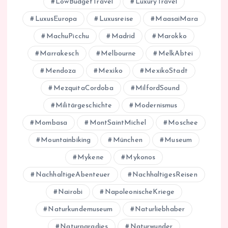
LowBudgetTravel
LuxuryTravel
LuxusEuropa
Luxusreise
MaasaiMara
MachuPicchu
Madrid
Marokko
Marrakesch
Melbourne
MelkAbtei
Mendoza
Mexiko
MexikoStadt
MezquitaCordoba
MilfordSound
Militärgeschichte
Modernismus
Mombasa
MontSaintMichel
Moschee
Mountainbiking
München
Museum
Mykene
Mykonos
NachhaltigeAbenteuer
NachhaltigesReisen
Nairobi
NapoleonischeKriege
Naturkundemuseum
Naturliebhaber
Naturparadies
Naturwunder