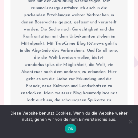
sich mit der Aufklärung beschäftigen. Mit
criminal.energy entführe ich euch in die
packenden Erzählungen wahrer Verbrechen, in
denen Bösewichte gejagt, gefasst und verurteilt
werden. Die Suche nach Gerechtigkeit und die
Konfrontation mit dem Unbekannten stehen im
Mittelpunkt. Mit TrueCrime Blog 187.news geht’s
in die Abgründe des Verbrechens. Und für all jene,
die die Welt bereisen wollen, bietet
wanderlust.plus die Möglichkeit, die Welt, ein
Abenteuer nach dem anderen, zu erkunden. Hier
geht es um die Liebe zur Erkundung und die
Freude, neue Kulturen und Landschaften zu
entdecken. Mein weiterer Blog hauntedplace.net
lädt euch ein, die schaurigsten Spukorte zu
entdecken. Von alten Burgen bis hin zu
Diese Website benutzt Cookies. Wenn du die Website weiter
historischen Häusern – taucht ein in gruselige
nutzt, gehen wir von deinem Einverständnis aus.
Abenteuer, kuratiert von der Baroness of
OK
Stainton le Vale. Traut ihr euch? Auf
heimatbote.com entdeckt ihr die Schönheit