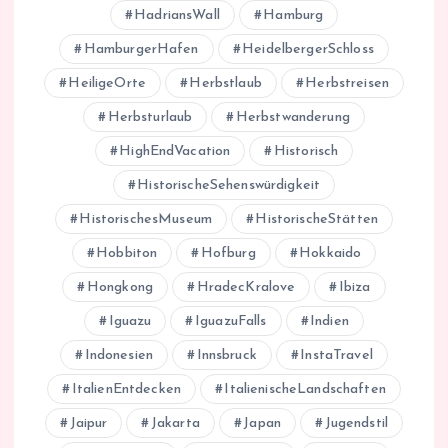
HadriansWall
Hamburg
HamburgerHafen
HeidelbergerSchloss
HeiligeOrte
Herbstlaub
Herbstreisen
Herbsturlaub
Herbstwanderung
HighEndVacation
Historisch
HistorischeSehenswürdigkeit
HistorischesMuseum
HistorischeStätten
Hobbiton
Hofburg
Hokkaido
Hongkong
HradecKralove
Ibiza
Iguazu
IguazuFalls
Indien
Indonesien
Innsbruck
InstaTravel
ItalienEntdecken
ItalienischeLandschaften
Jaipur
Jakarta
Japan
Jugendstil