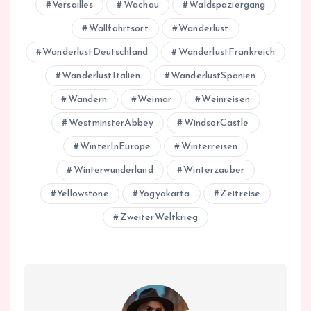
Versailles
Wachau
Waldspaziergang
Wallfahrtsort
Wanderlust
WanderlustDeutschland
WanderlustFrankreich
WanderlustItalien
WanderlustSpanien
Wandern
Weimar
Weinreisen
WestminsterAbbey
WindsorCastle
WinterInEurope
Winterreisen
Winterwunderland
Winterzauber
Yellowstone
Yogyakarta
Zeitreise
ZweiterWeltkrieg