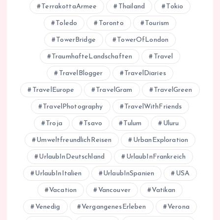
TerrakottaArmee
Thailand
Tokio
Toledo
Toronto
Tourism
TowerBridge
TowerOfLondon
TraumhafteLandschaften
Travel
TravelBlogger
TravelDiaries
TravelEurope
TravelGram
TravelGreen
TravelPhotography
TravelWithFriends
Troja
Tsavo
Tulum
Uluru
UmweltfreundlichReisen
UrbanExploration
UrlaubInDeutschland
UrlaubInFrankreich
UrlaubInItalien
UrlaubInSpanien
USA
Vacation
Vancouver
Vatikan
Venedig
VergangenesErleben
Verona