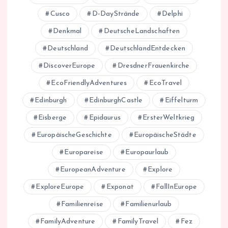
Cusco
D-DayStrände
Delphi
Denkmal
DeutscheLandschaften
Deutschland
DeutschlandEntdecken
DiscoverEurope
DresdnerFrauenkirche
EcoFriendlyAdventures
EcoTravel
Edinburgh
EdinburghCastle
Eiffelturm
Eisberge
Epidaurus
ErsterWeltkrieg
EuropäischeGeschichte
EuropäischeStädte
Europareise
Europaurlaub
EuropeanAdventure
Explore
ExploreEurope
Exponat
FallInEurope
Familienreise
Familienurlaub
FamilyAdventure
FamilyTravel
Fez