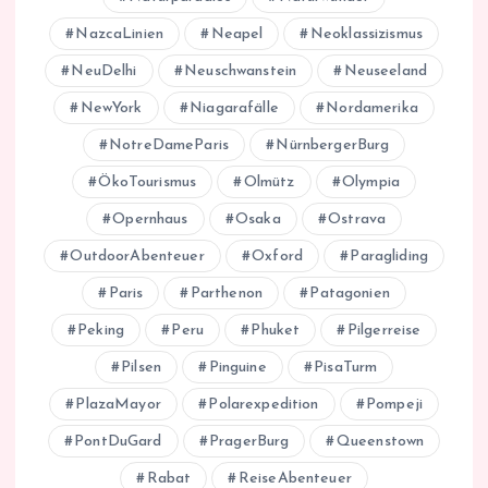
NazcaLinien
Neapel
Neoklassizismus
NeuDelhi
Neuschwanstein
Neuseeland
NewYork
Niagarafälle
Nordamerika
NotreDameParis
NürnbergerBurg
ÖkoTourismus
Olmütz
Olympia
Opernhaus
Osaka
Ostrava
OutdoorAbenteuer
Oxford
Paragliding
Paris
Parthenon
Patagonien
Peking
Peru
Phuket
Pilgerreise
Pilsen
Pinguine
PisaTurm
PlazaMayor
Polarexpedition
Pompeji
PontDuGard
PragerBurg
Queenstown
Rabat
ReiseAbenteuer