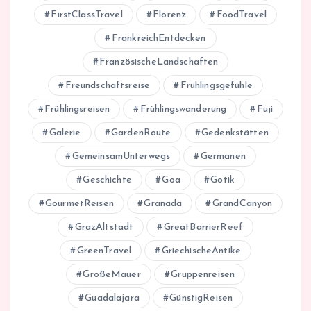
FirstClassTravel
Florenz
FoodTravel
FrankreichEntdecken
FranzösischeLandschaften
Freundschaftsreise
Frühlingsgefühle
Frühlingsreisen
Frühlingswanderung
Fuji
Galerie
GardenRoute
Gedenkstätten
GemeinsamUnterwegs
Germanen
Geschichte
Goa
Gotik
GourmetReisen
Granada
GrandCanyon
GrazAltstadt
GreatBarrierReef
GreenTravel
GriechischeAntike
GroßeMauer
Gruppenreisen
Guadalajara
GünstigReisen