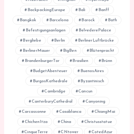
BackpackingEurope
Bali
Banff
Bangkok
Barcelona
Barock
Bath
Befestigungsanlagen
BelvederePalace
Bergliebe
Berlin
BerlinerLuftbrücke
BerlinerMauer
BigBen
Blütenpracht
BrandenburgerTor
Brasilien
Brünn
BudgetAbenteuer
BuenosAires
BurgosKathedrale
Byzantinisch
Cambridge
Cancun
CanterburyCathedral
Canyoning
Carcassonne
Casablanca
ChiangMai
ChichenItza
China
Christusstatue
CinqueTerre
CNtower
CotedAzur