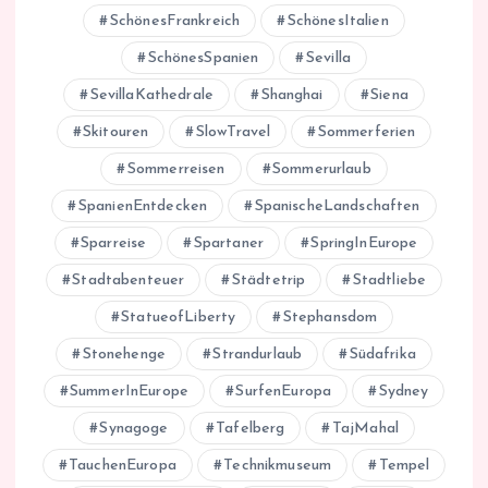
SchönesFrankreich
SchönesItalien
SchönesSpanien
Sevilla
SevillaKathedrale
Shanghai
Siena
Skitouren
SlowTravel
Sommerferien
Sommerreisen
Sommerurlaub
SpanienEntdecken
SpanischeLandschaften
Sparreise
Spartaner
SpringInEurope
Stadtabenteuer
Städtetrip
Stadtliebe
StatueofLiberty
Stephansdom
Stonehenge
Strandurlaub
Südafrika
SummerInEurope
SurfenEuropa
Sydney
Synagoge
Tafelberg
TajMahal
TauchenEuropa
Technikmuseum
Tempel