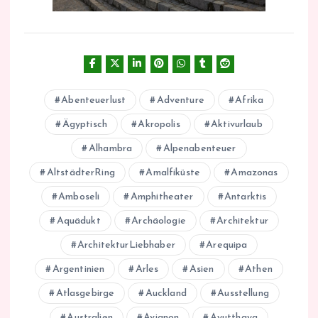
Abenteuerlust
Adventure
Afrika
Ägyptisch
Akropolis
Aktivurlaub
Alhambra
Alpenabenteuer
AltstädterRing
Amalfiküste
Amazonas
Amboseli
Amphitheater
Antarktis
Aquädukt
Archäologie
Architektur
ArchitekturLiebhaber
Arequipa
Argentinien
Arles
Asien
Athen
Atlasgebirge
Auckland
Ausstellung
Australien
Avignon
Ayutthaya