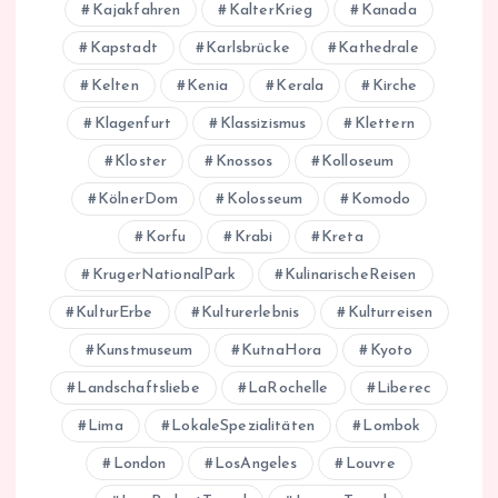
Kajakfahren
KalterKrieg
Kanada
Kapstadt
Karlsbrücke
Kathedrale
Kelten
Kenia
Kerala
Kirche
Klagenfurt
Klassizismus
Klettern
Kloster
Knossos
Kolloseum
KölnerDom
Kolosseum
Komodo
Korfu
Krabi
Kreta
KrugerNationalPark
KulinarischeReisen
KulturErbe
Kulturerlebnis
Kulturreisen
Kunstmuseum
KutnaHora
Kyoto
Landschaftsliebe
LaRochelle
Liberec
Lima
LokaleSpezialitäten
Lombok
London
LosAngeles
Louvre