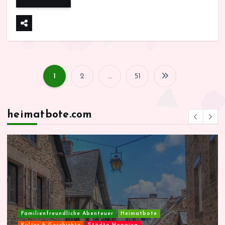
1
2
…
51
S
e
heimatbote.com
i
t
e
n
Familienfreundliche Abenteuer
Heimatbote
Kultur & Geschichte
Städte-Hopping