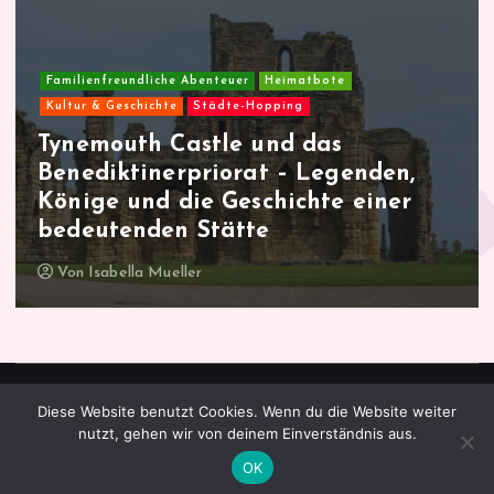
e
n
Familienfreundliche Abenteuer
Heimatbote
n
Kultur & Geschichte
Städte-Hopping
Malmö entdecken und erleben – Ein
u
Stadtporträt voller Vielfalt und
m
Charme
Von
Isabella Mueller
m
e
r
Diese Website benutzt Cookies. Wenn du die Website weiter
Copyright © 2026 heimatbote.com | Verlag Royal LLC
nutzt, gehen wir von deinem Einverständnis aus.
i
OK