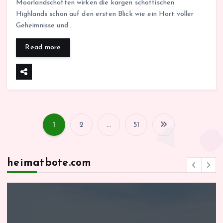
Moorlandschaften wirken die kargen schottischen
Highlands schon auf den ersten Blick wie ein Hort voller
Geheimnisse und…
Read more
1
2
…
51
S
e
heimatbote.com
i
t