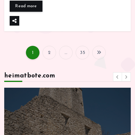
Read more
1
2
…
35
S
e
heimatbote.com
i
t
e
n