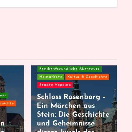
Familienfreundliche Abenteuer
Heimatbote
Kultur & Geschichte
Städte-Hopping
euer
Schloss Rosenborg –
chichte
Ein Märchen aus
Stein: Die Geschichte
en
und Geheimnisse