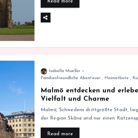
Read more
Isabella Mueller
Familienfreundliche Abenteuer
,
Heimatbote
,
Ku
Malmö entdecken und erleben
Vielfalt und Charme
Malmö, Schwedens drittgrößte Stadt, liegt
der Region Skåne und nur einen Katzensp
Read more