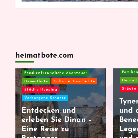
heimatbote.com
Familie
Familienfreundliche Abenteuer
Heimat
Heimatbote
Kultur & Geschichte
Städte
Städte-Hopping
Verborgene Schätze
Tyne
Entdecken und
und 
erleben Sie Dinan –
Bened
Eine Reise zu
Lege