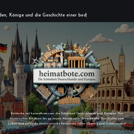
d
e
n
,
K
ö
n
i
g
e
u
n
d
d
i
e
G
e
s
c
h
i
c
h
t
e
e
i
n
e
r
b
e
d
e
u
t
e
n
d
e
n
S
t
ä
Entdecke mit heimatbote.com die Schönheit Deutschlands und Europas: Von
historischen Schätzen bis zu neuen Abenteuern. Erwecke alte Geschichte zum
Leben und entdecke faszinierende Reiseziele voller Charme und Geheimnisse!