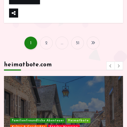
1
2
…
51
S
e
heimatbote.com
i
t
e
n
Familienfreundliche Abenteuer
Heimatbote
Kultur & Geschichte
Städte-Hopping