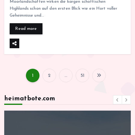
Moorlandschaften wirken die kargen schottischen
Highlands schon auf den ersten Blick wie ein Hort voller
Geheimnisse und…
Read more
1
2
…
51
S
e
heimatbote.com
i
t