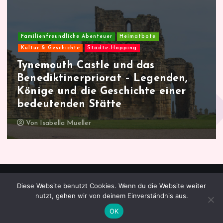
e
n
Familienfreundliche Abenteuer
Heimatbote
n
Kultur & Geschichte
Städte-Hopping
Malmö entdecken und erleben – Ein
u
Stadtporträt voller Vielfalt und
m
Charme
Von
Isabella Mueller
m
e
r
Diese Website benutzt Cookies. Wenn du die Website weiter
Copyright © 2026 heimatbote.com | Verlag Royal LLC
nutzt, gehen wir von deinem Einverständnis aus.
i
OK