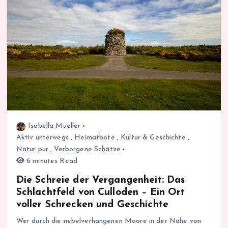
Isabella Mueller
Aktiv unterwegs
,
Heimatbote
,
Kultur & Geschichte
,
Natur pur
,
Verborgene Schätze
6 minutes Read
Die Schreie der Vergangenheit: Das
Schlachtfeld von Culloden – Ein Ort
voller Schrecken und Geschichte
Wer durch die nebelverhangenen Moore in der Nähe von