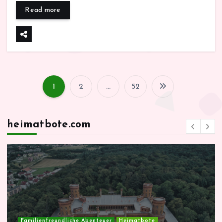
Read more
1
2
…
52
S
e
heimatbote.com
i
t
e
n