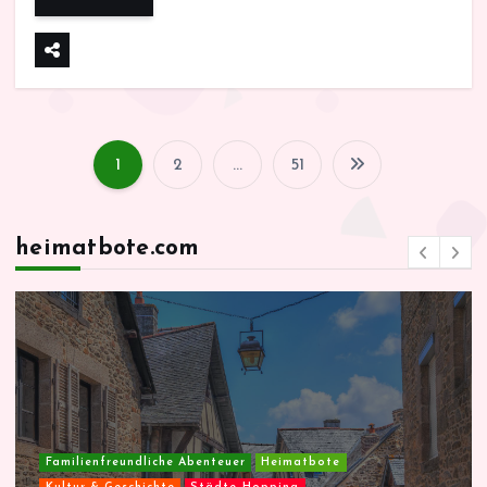
1
2
…
51
S
e
heimatbote.com
i
t
e
n
Familienfreundliche Abenteuer
Heimatbote
Kultur & Geschichte
Städte-Hopping