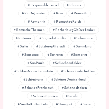
ResponsibleTravel
Rhodos
RioDeJaneiro
Rom
Romanik
Romantik
RömischesReich
RömischeThermen
RothenburgObDerTauber
Rotorua
SagradaFamilia
Salamanca
Salta
SalzburgAltstadt
Sammlung
Sanssouci
Santorin
Santorini
SaoPaulo
Schlachtenfelder
SchlossNeuschwanstein
Schneelandschaften
Schönbrunn
SchönesDeutschland
SchönesFrankreich
SchönesItalien
SchönesSpanien
Sevilla
SevillaKathedrale
Shanghai
Siena