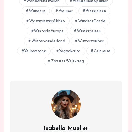
WanderlustItalien
WanderlustSpanien
Wandern
Weimar
Weinreisen
WestminsterAbbey
WindsorCastle
WinterInEurope
Winterreisen
Winterwunderland
Winterzauber
Yellowstone
Yogyakarta
Zeitreise
ZweiterWeltkrieg
Isabella Mueller