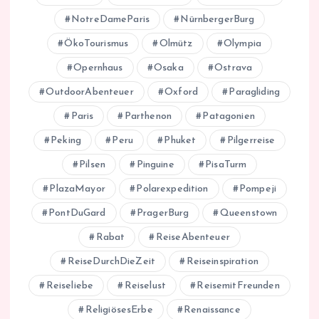
NotreDameParis
NürnbergerBurg
ÖkoTourismus
Olmütz
Olympia
Opernhaus
Osaka
Ostrava
OutdoorAbenteuer
Oxford
Paragliding
Paris
Parthenon
Patagonien
Peking
Peru
Phuket
Pilgerreise
Pilsen
Pinguine
PisaTurm
PlazaMayor
Polarexpedition
Pompeji
PontDuGard
PragerBurg
Queenstown
Rabat
ReiseAbenteuer
ReiseDurchDieZeit
Reiseinspiration
Reiseliebe
Reiselust
ReisemitFreunden
ReligiösesErbe
Renaissance