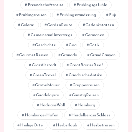
Freundschaftsreise
Frühlingsgefühle
Frühlingsreisen
Frühlingswanderung
Fuji
Galerie
GardenRoute
Gedenkstätten
GemeinsamUnterwegs
Germanen
Geschichte
Goa
Gotik
GourmetReisen
Granada
GrandCanyon
GrazAltstadt
GreatBarrierReef
GreenTravel
GriechischeAntike
GroßeMauer
Gruppenreisen
Guadalajara
GünstigReisen
HadriansWall
Hamburg
HamburgerHafen
HeidelbergerSchloss
HeiligeOrte
Herbstlaub
Herbstreisen