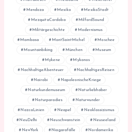
Mendoza
Mexiko
MexikoStadt
MezquitaCordoba
MilfordSound
Militärgeschichte
Modernismus
Mombasa
MontSaintMichel
Moschee
Mountainbiking
München
Museum
Mykene
Mykonos
NachhaltigeAbenteuer
NachhaltigesReisen
Nairobi
NapoleonischeKriege
Naturkundemuseum
Naturliebhaber
Naturparadies
Naturwunder
NazcaLinien
Neapel
Neoklassizismus
NeuDelhi
Neuschwanstein
Neuseeland
NewYork
Niagarafälle
Nordamerika