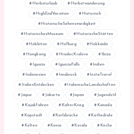
Herbsturlaub
Herbstwanderung
HighEndVacation
Historisch
HistorischeSehenswürdigkeit
HistorischesMuseum
HistorischeStätten
Hobbiton
Hofburg
Hokkaido
Hongkong
HradecKralove
Ibiza
Iguazu
IguazuFalls
Indien
Indonesien
Innsbruck
InstaTravel
ItalienEntdecken
ItalienischeLandschaften
Jaipur
Jakarta
Japan
Jugendstil
Kajakfahren
KalterKrieg
Kanada
Kapstadt
Karlsbrücke
Kathedrale
Kelten
Kenia
Kerala
Kirche