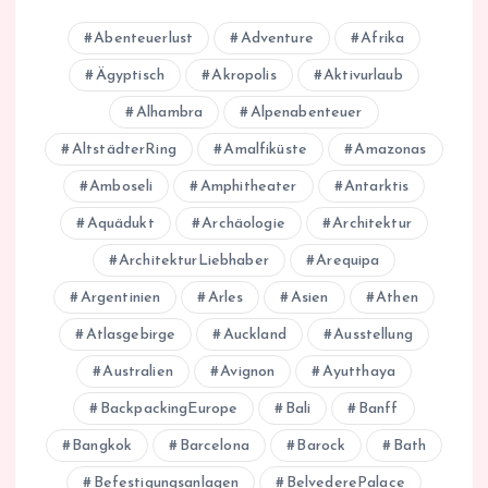
Abenteuerlust
Adventure
Afrika
Ägyptisch
Akropolis
Aktivurlaub
Alhambra
Alpenabenteuer
AltstädterRing
Amalfiküste
Amazonas
Amboseli
Amphitheater
Antarktis
Aquädukt
Archäologie
Architektur
ArchitekturLiebhaber
Arequipa
Argentinien
Arles
Asien
Athen
Atlasgebirge
Auckland
Ausstellung
Australien
Avignon
Ayutthaya
BackpackingEurope
Bali
Banff
Bangkok
Barcelona
Barock
Bath
Befestigungsanlagen
BelvederePalace