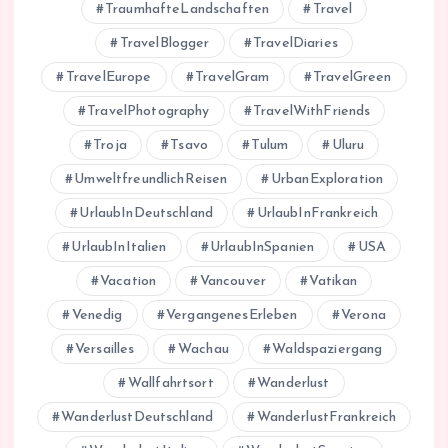
TraumhafteLandschaften
Travel
TravelBlogger
TravelDiaries
TravelEurope
TravelGram
TravelGreen
TravelPhotography
TravelWithFriends
Troja
Tsavo
Tulum
Uluru
UmweltfreundlichReisen
UrbanExploration
UrlaubInDeutschland
UrlaubInFrankreich
UrlaubInItalien
UrlaubInSpanien
USA
Vacation
Vancouver
Vatikan
Venedig
VergangenesErleben
Verona
Versailles
Wachau
Waldspaziergang
Wallfahrtsort
Wanderlust
WanderlustDeutschland
WanderlustFrankreich