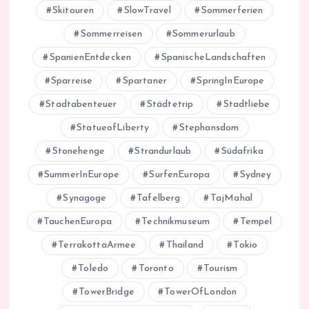
Skitouren
SlowTravel
Sommerferien
Sommerreisen
Sommerurlaub
SpanienEntdecken
SpanischeLandschaften
Sparreise
Spartaner
SpringInEurope
Stadtabenteuer
Städtetrip
Stadtliebe
StatueofLiberty
Stephansdom
Stonehenge
Strandurlaub
Südafrika
SummerInEurope
SurfenEuropa
Sydney
Synagoge
Tafelberg
TajMahal
TauchenEuropa
Technikmuseum
Tempel
TerrakottaArmee
Thailand
Tokio
Toledo
Toronto
Tourism
TowerBridge
TowerOfLondon