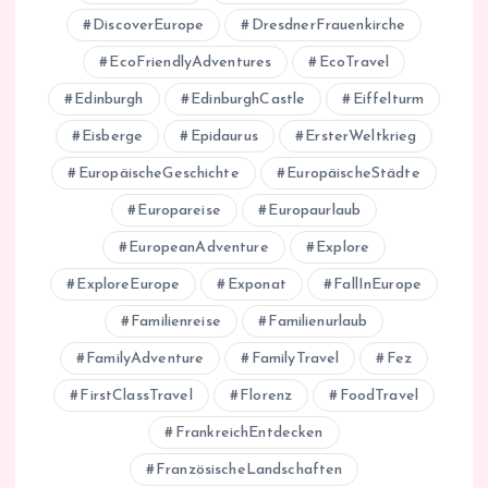
DiscoverEurope
DresdnerFrauenkirche
EcoFriendlyAdventures
EcoTravel
Edinburgh
EdinburghCastle
Eiffelturm
Eisberge
Epidaurus
ErsterWeltkrieg
EuropäischeGeschichte
EuropäischeStädte
Europareise
Europaurlaub
EuropeanAdventure
Explore
ExploreEurope
Exponat
FallInEurope
Familienreise
Familienurlaub
FamilyAdventure
FamilyTravel
Fez
FirstClassTravel
Florenz
FoodTravel
FrankreichEntdecken
FranzösischeLandschaften