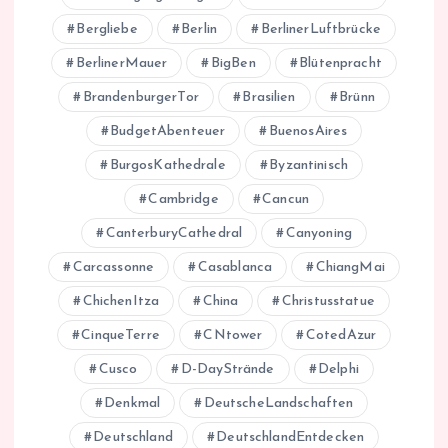
Bergliebe
Berlin
BerlinerLuftbrücke
BerlinerMauer
BigBen
Blütenpracht
BrandenburgerTor
Brasilien
Brünn
BudgetAbenteuer
BuenosAires
BurgosKathedrale
Byzantinisch
Cambridge
Cancun
CanterburyCathedral
Canyoning
Carcassonne
Casablanca
ChiangMai
ChichenItza
China
Christusstatue
CinqueTerre
CNtower
CotedAzur
Cusco
D-DayStrände
Delphi
Denkmal
DeutscheLandschaften
Deutschland
DeutschlandEntdecken