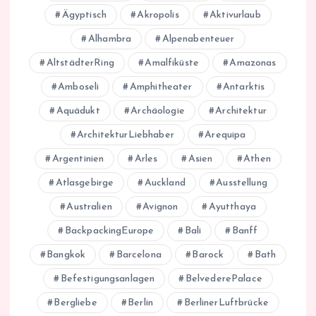
Ägyptisch
Akropolis
Aktivurlaub
Alhambra
Alpenabenteuer
AltstädterRing
Amalfiküste
Amazonas
Amboseli
Amphitheater
Antarktis
Aquädukt
Archäologie
Architektur
ArchitekturLiebhaber
Arequipa
Argentinien
Arles
Asien
Athen
Atlasgebirge
Auckland
Ausstellung
Australien
Avignon
Ayutthaya
BackpackingEurope
Bali
Banff
Bangkok
Barcelona
Barock
Bath
Befestigungsanlagen
BelvederePalace
Bergliebe
Berlin
BerlinerLuftbrücke