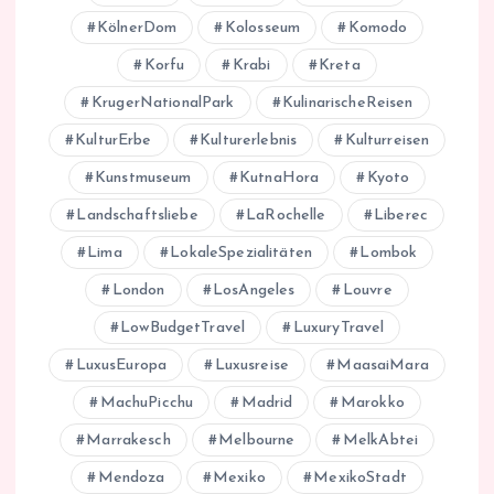
KölnerDom
Kolosseum
Komodo
Korfu
Krabi
Kreta
KrugerNationalPark
KulinarischeReisen
KulturErbe
Kulturerlebnis
Kulturreisen
Kunstmuseum
KutnaHora
Kyoto
Landschaftsliebe
LaRochelle
Liberec
Lima
LokaleSpezialitäten
Lombok
London
LosAngeles
Louvre
LowBudgetTravel
LuxuryTravel
LuxusEuropa
Luxusreise
MaasaiMara
MachuPicchu
Madrid
Marokko
Marrakesch
Melbourne
MelkAbtei
Mendoza
Mexiko
MexikoStadt