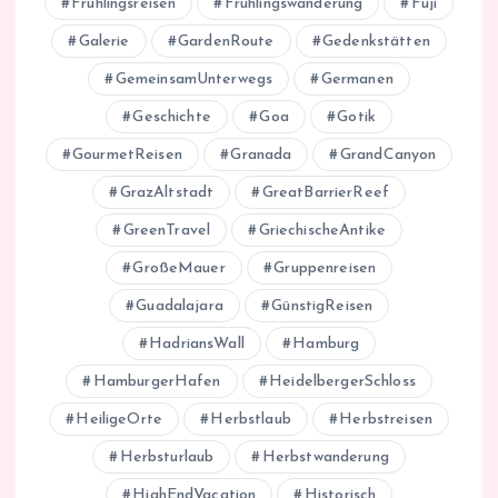
Frühlingsreisen
Frühlingswanderung
Fuji
Galerie
GardenRoute
Gedenkstätten
GemeinsamUnterwegs
Germanen
Geschichte
Goa
Gotik
GourmetReisen
Granada
GrandCanyon
GrazAltstadt
GreatBarrierReef
GreenTravel
GriechischeAntike
GroßeMauer
Gruppenreisen
Guadalajara
GünstigReisen
HadriansWall
Hamburg
HamburgerHafen
HeidelbergerSchloss
HeiligeOrte
Herbstlaub
Herbstreisen
Herbsturlaub
Herbstwanderung
HighEndVacation
Historisch