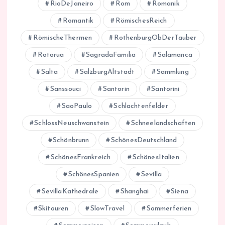
RioDeJaneiro
Rom
Romanik
Romantik
RömischesReich
RömischeThermen
RothenburgObDerTauber
Rotorua
SagradaFamilia
Salamanca
Salta
SalzburgAltstadt
Sammlung
Sanssouci
Santorin
Santorini
SaoPaulo
Schlachtenfelder
SchlossNeuschwanstein
Schneelandschaften
Schönbrunn
SchönesDeutschland
SchönesFrankreich
SchönesItalien
SchönesSpanien
Sevilla
SevillaKathedrale
Shanghai
Siena
Skitouren
SlowTravel
Sommerferien