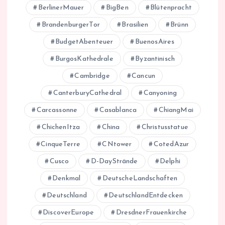
BerlinerMauer
BigBen
Blütenpracht
BrandenburgerTor
Brasilien
Brünn
BudgetAbenteuer
BuenosAires
BurgosKathedrale
Byzantinisch
Cambridge
Cancun
CanterburyCathedral
Canyoning
Carcassonne
Casablanca
ChiangMai
ChichenItza
China
Christusstatue
CinqueTerre
CNtower
CotedAzur
Cusco
D-DayStrände
Delphi
Denkmal
DeutscheLandschaften
Deutschland
DeutschlandEntdecken
DiscoverEurope
DresdnerFrauenkirche