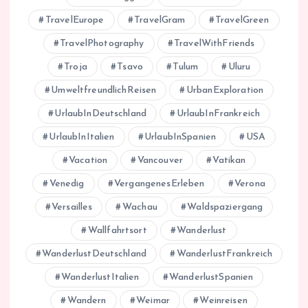
TravelEurope
TravelGram
TravelGreen
TravelPhotography
TravelWithFriends
Troja
Tsavo
Tulum
Uluru
UmweltfreundlichReisen
UrbanExploration
UrlaubInDeutschland
UrlaubInFrankreich
UrlaubInItalien
UrlaubInSpanien
USA
Vacation
Vancouver
Vatikan
Venedig
VergangenesErleben
Verona
Versailles
Wachau
Waldspaziergang
Wallfahrtsort
Wanderlust
WanderlustDeutschland
WanderlustFrankreich
WanderlustItalien
WanderlustSpanien
Wandern
Weimar
Weinreisen