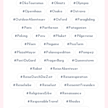
ÖkoTourismus
Olmütz
Olympia
Opernhaus
Osaka
Ostrava
OutdoorAbenteuer
Oxford
Paragliding
Paris
Parthenon
Patagonien
Peking
Peru
Phuket
Pilgerreise
Pilsen
Pinguine
PisaTurm
PlazaMayor
Polarexpedition
Pompeji
PontDuGard
PragerBurg
Queenstown
Rabat
ReiseAbenteuer
ReiseDurchDieZeit
Reiseinspiration
Reiseliebe
Reiselust
ReisemitFreunden
ReligiösesErbe
Renaissance
ResponsibleTravel
Rhodos