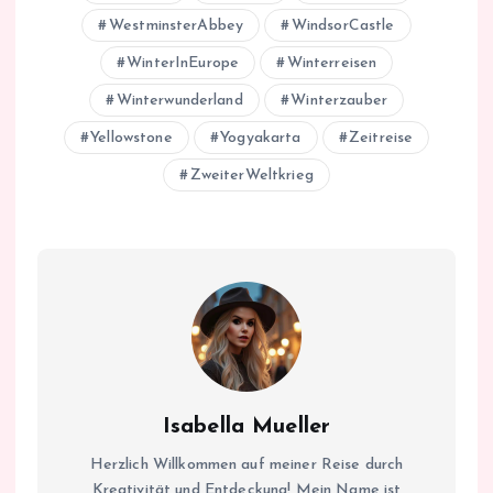
WestminsterAbbey
WindsorCastle
WinterInEurope
Winterreisen
Winterwunderland
Winterzauber
Yellowstone
Yogyakarta
Zeitreise
ZweiterWeltkrieg
Isabella Mueller
Herzlich Willkommen auf meiner Reise durch
Kreativität und Entdeckung! Mein Name ist