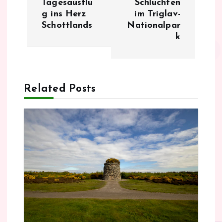
Tagesausflu
Schluchten
t
g ins Herz
im Triglav-
Schottlands
Nationalpar
r
k
a
g
Related Posts
s
n
a
v
i