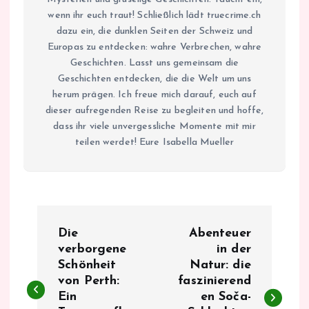
wenn ihr euch traut! Schließlich lädt truecrime.ch
dazu ein, die dunklen Seiten der Schweiz und
Europas zu entdecken: wahre Verbrechen, wahre
Geschichten. Lasst uns gemeinsam die
Geschichten entdecken, die die Welt um uns
herum prägen. Ich freue mich darauf, euch auf
dieser aufregenden Reise zu begleiten und hoffe,
dass ihr viele unvergessliche Momente mit mir
teilen werdet! Eure Isabella Mueller
B
Die
Abenteuer
e
verborgene
in der
Schönheit
Natur: die
von Perth:
faszinierend
i
Ein
en Soča-