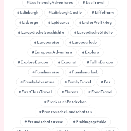
EcoFriendlyAdventures
EcoTravel
Edinburgh
EdinburghCastle
Eiffelturm
Eisberge
Epidaurus
ErsterWeltkrieg
EuropäischeGeschichte
EuropäischeStädte
Europareise
Europaurlaub
EuropeanAdventure
Explore
ExploreEurope
Exponat
FallInEurope
Familienreise
Familienurlaub
FamilyAdventure
FamilyTravel
Fez
FirstClassTravel
Florenz
FoodTravel
FrankreichEntdecken
FranzösischeLandschaften
Freundschaftsreise
Frühlingsgefühle