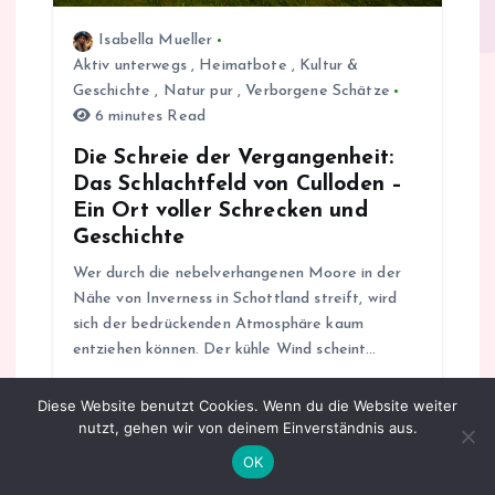
g
Isabella Mueller
a
Aktiv unterwegs
,
Heimatbote
,
Kultur &
Geschichte
,
Natur pur
,
Verborgene Schätze
t
6 minutes Read
Die Schreie der Vergangenheit:
i
Das Schlachtfeld von Culloden –
Ein Ort voller Schrecken und
o
Geschichte
n
Wer durch die nebelverhangenen Moore in der
Nähe von Inverness in Schottland streift, wird
sich der bedrückenden Atmosphäre kaum
entziehen können. Der kühle Wind scheint…
Read more
Diese Website benutzt Cookies. Wenn du die Website weiter
nutzt, gehen wir von deinem Einverständnis aus.
OK