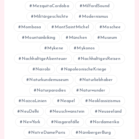
MezquitaCordoba
MilfordSound
Militärgeschichte
Modernismus
Mombasa
MontSaintMichel
Moschee
Mountainbiking
München
Museum
Mykene
Mykonos
NachhaltigeAbenteuer
NachhaltigesReisen
Nairobi
NapoleonischeKriege
Naturkundemuseum
Naturliebhaber
Naturparadies
Naturwunder
NazcaLinien
Neapel
Neoklassizismus
NeuDelhi
Neuschwanstein
Neuseeland
NewYork
Niagarafälle
Nordamerika
NotreDameParis
NürnbergerBurg