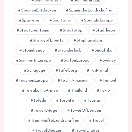
Sommerreisen
Sommerurlaub
SpanienEntdecken
SpanischeLandschaften
Sparreise
Spartaner
SpringInEurope
Stadtabenteuer
Städtetrip
Stadtliebe
StatueofLiberty
Stephansdom
Stonehenge
Strandurlaub
Südafrika
SummerInEurope
SurfenEuropa
Sydney
Synagoge
Tafelberg
TajMahal
TauchenEuropa
Technikmuseum
Tempel
TerrakottaArmee
Thailand
Tokio
Toledo
Toronto
Tourism
TowerBridge
TowerOfLondon
TraumhafteLandschaften
Travel
TravelBlogger
TravelDiaries