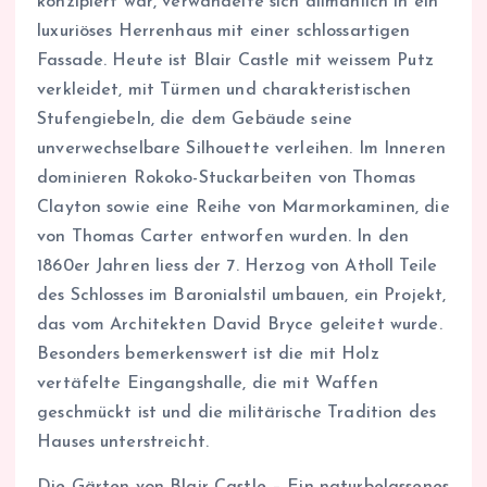
konzipiert war, verwandelte sich allmählich in ein
luxuriöses Herrenhaus mit einer schlossartigen
Fassade. Heute ist Blair Castle mit weissem Putz
verkleidet, mit Türmen und charakteristischen
Stufengiebeln, die dem Gebäude seine
unverwechselbare Silhouette verleihen. Im Inneren
dominieren Rokoko-Stuckarbeiten von Thomas
Clayton sowie eine Reihe von Marmorkaminen, die
von Thomas Carter entworfen wurden. In den
1860er Jahren liess der 7. Herzog von Atholl Teile
des Schlosses im Baronialstil umbauen, ein Projekt,
das vom Architekten David Bryce geleitet wurde.
Besonders bemerkenswert ist die mit Holz
vertäfelte Eingangshalle, die mit Waffen
geschmückt ist und die militärische Tradition des
Hauses unterstreicht.
Die Gärten von Blair Castle – Ein naturbelassenes