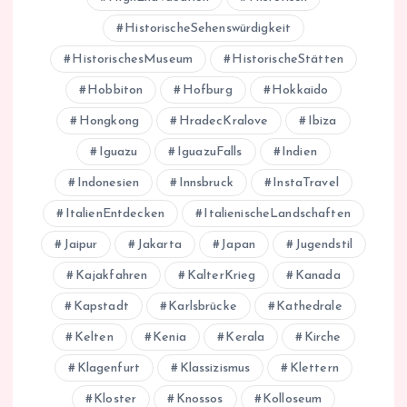
HistorischeSehenswürdigkeit
HistorischesMuseum
HistorischeStätten
Hobbiton
Hofburg
Hokkaido
Hongkong
HradecKralove
Ibiza
Iguazu
IguazuFalls
Indien
Indonesien
Innsbruck
InstaTravel
ItalienEntdecken
ItalienischeLandschaften
Jaipur
Jakarta
Japan
Jugendstil
Kajakfahren
KalterKrieg
Kanada
Kapstadt
Karlsbrücke
Kathedrale
Kelten
Kenia
Kerala
Kirche
Klagenfurt
Klassizismus
Klettern
Kloster
Knossos
Kolloseum