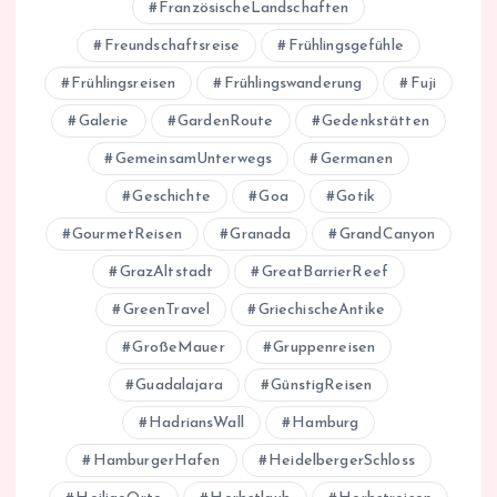
FranzösischeLandschaften
Freundschaftsreise
Frühlingsgefühle
Frühlingsreisen
Frühlingswanderung
Fuji
Galerie
GardenRoute
Gedenkstätten
GemeinsamUnterwegs
Germanen
Geschichte
Goa
Gotik
GourmetReisen
Granada
GrandCanyon
GrazAltstadt
GreatBarrierReef
GreenTravel
GriechischeAntike
GroßeMauer
Gruppenreisen
Guadalajara
GünstigReisen
HadriansWall
Hamburg
HamburgerHafen
HeidelbergerSchloss