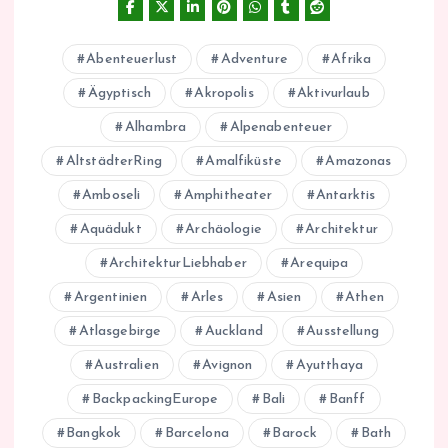
Abenteuerlust
Adventure
Afrika
Ägyptisch
Akropolis
Aktivurlaub
Alhambra
Alpenabenteuer
AltstädterRing
Amalfiküste
Amazonas
Amboseli
Amphitheater
Antarktis
Aquädukt
Archäologie
Architektur
ArchitekturLiebhaber
Arequipa
Argentinien
Arles
Asien
Athen
Atlasgebirge
Auckland
Ausstellung
Australien
Avignon
Ayutthaya
BackpackingEurope
Bali
Banff
Bangkok
Barcelona
Barock
Bath