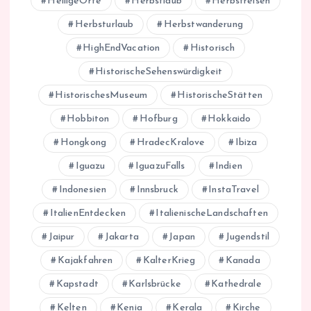
HeiligeOrte
Herbstlaub
Herbstreisen
Herbsturlaub
Herbstwanderung
HighEndVacation
Historisch
HistorischeSehenswürdigkeit
HistorischesMuseum
HistorischeStätten
Hobbiton
Hofburg
Hokkaido
Hongkong
HradecKralove
Ibiza
Iguazu
IguazuFalls
Indien
Indonesien
Innsbruck
InstaTravel
ItalienEntdecken
ItalienischeLandschaften
Jaipur
Jakarta
Japan
Jugendstil
Kajakfahren
KalterKrieg
Kanada
Kapstadt
Karlsbrücke
Kathedrale
Kelten
Kenia
Kerala
Kirche