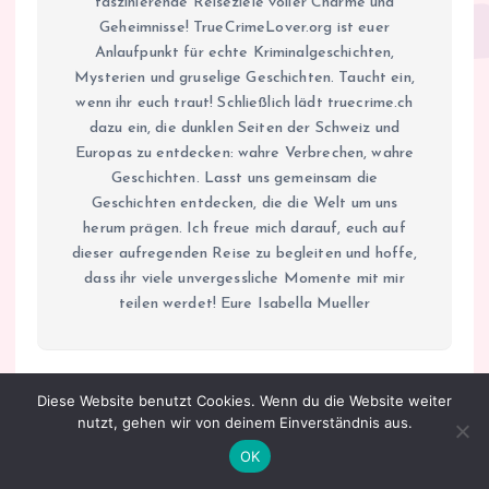
faszinierende Reiseziele voller Charme und
Geheimnisse! TrueCrimeLover.org ist euer
Anlaufpunkt für echte Kriminalgeschichten,
Mysterien und gruselige Geschichten. Taucht ein,
wenn ihr euch traut! Schließlich lädt truecrime.ch
dazu ein, die dunklen Seiten der Schweiz und
Europas zu entdecken: wahre Verbrechen, wahre
Geschichten. Lasst uns gemeinsam die
Geschichten entdecken, die die Welt um uns
herum prägen. Ich freue mich darauf, euch auf
dieser aufregenden Reise zu begleiten und hoffe,
dass ihr viele unvergessliche Momente mit mir
teilen werdet! Eure Isabella Mueller
Diese Website benutzt Cookies. Wenn du die Website weiter
B
nutzt, gehen wir von deinem Einverständnis aus.
Amsterdams
Lüneburg –
OK
e
faszinierend
Eine Stadt