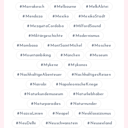
Marrakesch
Melbourne
MelkAbtei
Mendoza
Mexiko
MexikoStadt
MezquitaCordoba
MilfordSound
Militärgeschichte
Modernismus
Mombasa
MontSaintMichel
Moschee
Mountainbiking
München
Museum
Mykene
Mykonos
NachhaltigeAbenteuer
NachhaltigesReisen
Nairobi
NapoleonischeKriege
Naturkundemuseum
Naturliebhaber
Naturparadies
Naturwunder
NazcaLinien
Neapel
Neoklassizismus
NeuDelhi
Neuschwanstein
Neuseeland