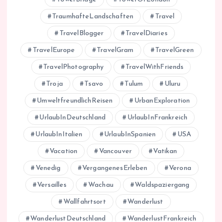
TraumhafteLandschaften
Travel
TravelBlogger
TravelDiaries
TravelEurope
TravelGram
TravelGreen
TravelPhotography
TravelWithFriends
Troja
Tsavo
Tulum
Uluru
UmweltfreundlichReisen
UrbanExploration
UrlaubInDeutschland
UrlaubInFrankreich
UrlaubInItalien
UrlaubInSpanien
USA
Vacation
Vancouver
Vatikan
Venedig
VergangenesErleben
Verona
Versailles
Wachau
Waldspaziergang
Wallfahrtsort
Wanderlust
WanderlustDeutschland
WanderlustFrankreich