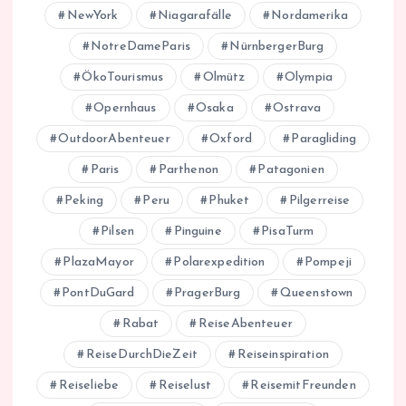
NewYork
Niagarafälle
Nordamerika
NotreDameParis
NürnbergerBurg
ÖkoTourismus
Olmütz
Olympia
Opernhaus
Osaka
Ostrava
OutdoorAbenteuer
Oxford
Paragliding
Paris
Parthenon
Patagonien
Peking
Peru
Phuket
Pilgerreise
Pilsen
Pinguine
PisaTurm
PlazaMayor
Polarexpedition
Pompeji
PontDuGard
PragerBurg
Queenstown
Rabat
ReiseAbenteuer
ReiseDurchDieZeit
Reiseinspiration
Reiseliebe
Reiselust
ReisemitFreunden