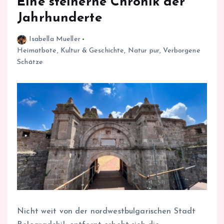
Eine steinerne Chronik der
Jahrhunderte
Isabella Mueller
Heimatbote
,
Kultur & Geschichte
,
Natur pur
,
Verborgene
Schätze
Nicht weit von der nordwestbulgarischen Stadt