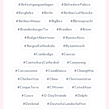
Befestigungsanlagen
BelvederePalace
Bergliebe
Berlin
BerlinerLuftbrücke
BerlinerMauer
BigBen
Blütenpracht
BrandenburgerTor
Brasilien
Brünn
BudgetAbenteuer
BuenosAires
BurgosKathedrale
Byzantinisch
Cambridge
Cancun
CanterburyCathedral
Canyoning
Carcassonne
Casablanca
ChiangMai
ChichenItza
China
Christusstatue
CinqueTerre
CNtower
CotedAzur
Cusco
D-DayStrände
Delphi
Denkmal
DeutscheLandschaften