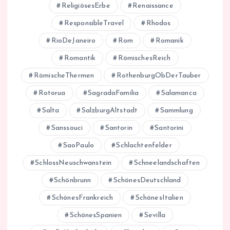
ReligiösesErbe
Renaissance
ResponsibleTravel
Rhodos
RioDeJaneiro
Rom
Romanik
Romantik
RömischesReich
RömischeThermen
RothenburgObDerTauber
Rotorua
SagradaFamilia
Salamanca
Salta
SalzburgAltstadt
Sammlung
Sanssouci
Santorin
Santorini
SaoPaulo
Schlachtenfelder
SchlossNeuschwanstein
Schneelandschaften
Schönbrunn
SchönesDeutschland
SchönesFrankreich
SchönesItalien
SchönesSpanien
Sevilla