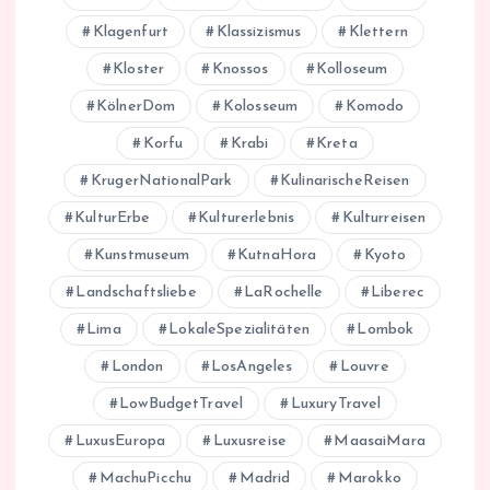
Klagenfurt
Klassizismus
Klettern
Kloster
Knossos
Kolloseum
KölnerDom
Kolosseum
Komodo
Korfu
Krabi
Kreta
KrugerNationalPark
KulinarischeReisen
KulturErbe
Kulturerlebnis
Kulturreisen
Kunstmuseum
KutnaHora
Kyoto
Landschaftsliebe
LaRochelle
Liberec
Lima
LokaleSpezialitäten
Lombok
London
LosAngeles
Louvre
LowBudgetTravel
LuxuryTravel
LuxusEuropa
Luxusreise
MaasaiMara
MachuPicchu
Madrid
Marokko