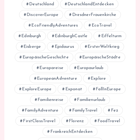
Deutschland
DeutschlandEntdecken
DiscoverEurope
DresdnerFrauenkirche
EcoFriendlyAdventures
EcoTravel
Edinburgh
EdinburghCastle
Eiffelturm
Eisberge
Epidaurus
ErsterWeltkrieg
EuropäischeGeschichte
EuropäischeStädte
Europareise
Europaurlaub
EuropeanAdventure
Explore
ExploreEurope
Exponat
FallInEurope
Familienreise
Familienurlaub
FamilyAdventure
FamilyTravel
Fez
FirstClassTravel
Florenz
FoodTravel
FrankreichEntdecken