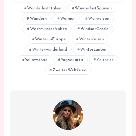
WanderlustItalien
WanderlustSpanien
Wandern
Weimar
Weinreisen
WestminsterAbbey
WindsorCastle
WinterInEurope
Winterreisen
Winterwunderland
Winterzauber
Yellowstone
Yogyakarta
Zeitreise
ZweiterWeltkrieg