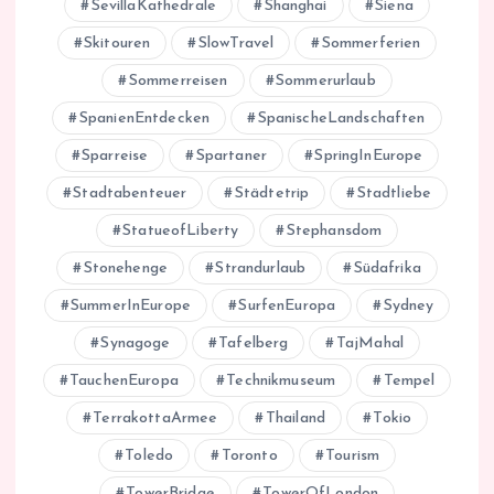
SevillaKathedrale
Shanghai
Siena
Skitouren
SlowTravel
Sommerferien
Sommerreisen
Sommerurlaub
SpanienEntdecken
SpanischeLandschaften
Sparreise
Spartaner
SpringInEurope
Stadtabenteuer
Städtetrip
Stadtliebe
StatueofLiberty
Stephansdom
Stonehenge
Strandurlaub
Südafrika
SummerInEurope
SurfenEuropa
Sydney
Synagoge
Tafelberg
TajMahal
TauchenEuropa
Technikmuseum
Tempel
TerrakottaArmee
Thailand
Tokio
Toledo
Toronto
Tourism
TowerBridge
TowerOfLondon