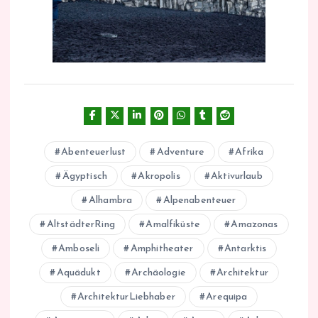
Abenteuerlust
Adventure
Afrika
Ägyptisch
Akropolis
Aktivurlaub
Alhambra
Alpenabenteuer
AltstädterRing
Amalfiküste
Amazonas
Amboseli
Amphitheater
Antarktis
Aquädukt
Archäologie
Architektur
ArchitekturLiebhaber
Arequipa