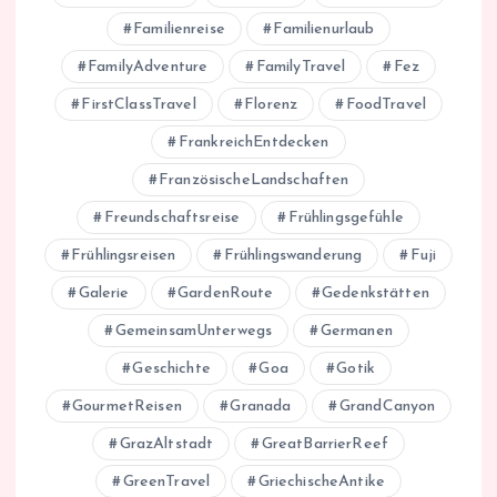
Familienreise
Familienurlaub
FamilyAdventure
FamilyTravel
Fez
FirstClassTravel
Florenz
FoodTravel
FrankreichEntdecken
FranzösischeLandschaften
Freundschaftsreise
Frühlingsgefühle
Frühlingsreisen
Frühlingswanderung
Fuji
Galerie
GardenRoute
Gedenkstätten
GemeinsamUnterwegs
Germanen
Geschichte
Goa
Gotik
GourmetReisen
Granada
GrandCanyon
GrazAltstadt
GreatBarrierReef
GreenTravel
GriechischeAntike