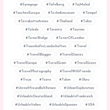
Synagoge
Tafelberg
TajMahal
TauchenEuropa
Technikmuseum
Tempel
TerrakottaArmee
Thailand
Tokio
Toledo
Toronto
Tourism
TowerBridge
TowerOfLondon
TraumhafteLandschaften
Travel
TravelBlogger
TravelDiaries
TravelEurope
TravelGram
TravelGreen
TravelPhotography
TravelWithFriends
Troja
Tsavo
Tulum
Uluru
UmweltfreundlichReisen
UrbanExploration
UrlaubInDeutschland
UrlaubInFrankreich
UrlaubInItalien
UrlaubInSpanien
USA