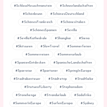
SchlossNeuschwanstein
Schneelandschaften
Schönbrunn
SchönesDeutschland
SchönesFrankreich
SchönesItalien
SchönesSpanien
Sevilla
SevillaKathedrale
Shanghai
Siena
Skitouren
SlowTravel
Sommerferien
Sommerreisen
Sommerurlaub
SpanienEntdecken
SpanischeLandschaften
Sparreise
Spartaner
SpringInEurope
Stadtabenteuer
Städtetrip
Stadtliebe
StatueofLiberty
Stephansdom
Stonehenge
Strandurlaub
Südafrika
SummerInEurope
SurfenEuropa
Sydney