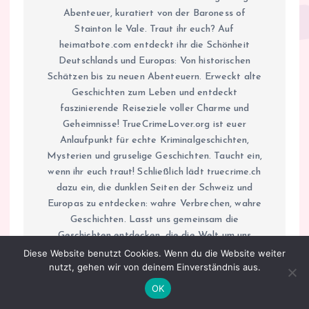
Abenteuer, kuratiert von der Baroness of
Stainton le Vale. Traut ihr euch? Auf
heimatbote.com entdeckt ihr die Schönheit
Deutschlands und Europas: Von historischen
Schätzen bis zu neuen Abenteuern. Erweckt alte
Geschichten zum Leben und entdeckt
faszinierende Reiseziele voller Charme und
Geheimnisse! TrueCrimeLover.org ist euer
Anlaufpunkt für echte Kriminalgeschichten,
Mysterien und gruselige Geschichten. Taucht ein,
wenn ihr euch traut! Schließlich lädt truecrime.ch
dazu ein, die dunklen Seiten der Schweiz und
Europas zu entdecken: wahre Verbrechen, wahre
Geschichten. Lasst uns gemeinsam die
Geschichten entdecken, die die Welt um uns
herum prägen. Ich freue mich darauf, euch auf
Diese Website benutzt Cookies. Wenn du die Website weiter
nutzt, gehen wir von deinem Einverständnis aus.
dieser aufregenden Reise zu begleiten und hoffe,
dass ihr viele unvergessliche Momente mit mir
OK
teilen werdet! Eure Isabella Mueller