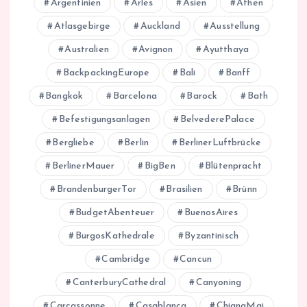
Argentinien
Arles
Asien
Athen
Atlasgebirge
Auckland
Ausstellung
Australien
Avignon
Ayutthaya
BackpackingEurope
Bali
Banff
Bangkok
Barcelona
Barock
Bath
Befestigungsanlagen
BelvederePalace
Bergliebe
Berlin
BerlinerLuftbrücke
BerlinerMauer
BigBen
Blütenpracht
BrandenburgerTor
Brasilien
Brünn
BudgetAbenteuer
BuenosAires
BurgosKathedrale
Byzantinisch
Cambridge
Cancun
CanterburyCathedral
Canyoning
Carcassonne
Casablanca
ChiangMai