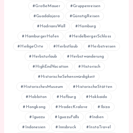
GroßeMauer
Gruppenreisen
Guadalajara
GünstigReisen
HadriansWall
Hamburg
HamburgerHafen
HeidelbergerSchloss
HeiligeOrte
Herbstlaub
Herbstreisen
Herbsturlaub
Herbstwanderung
HighEndVacation
Historisch
HistorischeSehenswürdigkeit
HistorischesMuseum
HistorischeStätten
Hobbiton
Hofburg
Hokkaido
Hongkong
HradecKralove
Ibiza
Iguazu
IguazuFalls
Indien
Indonesien
Innsbruck
InstaTravel