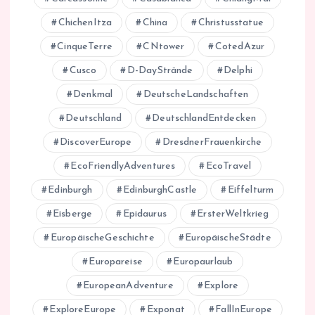
ChichenItza
China
Christusstatue
CinqueTerre
CNtower
CotedAzur
Cusco
D-DayStrände
Delphi
Denkmal
DeutscheLandschaften
Deutschland
DeutschlandEntdecken
DiscoverEurope
DresdnerFrauenkirche
EcoFriendlyAdventures
EcoTravel
Edinburgh
EdinburghCastle
Eiffelturm
Eisberge
Epidaurus
ErsterWeltkrieg
EuropäischeGeschichte
EuropäischeStädte
Europareise
Europaurlaub
EuropeanAdventure
Explore
ExploreEurope
Exponat
FallInEurope