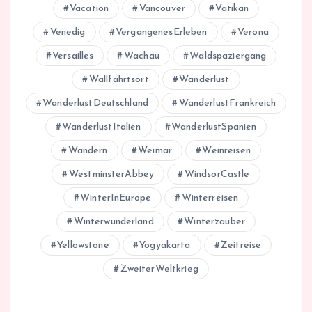
Vacation
Vancouver
Vatikan
Venedig
VergangenesErleben
Verona
Versailles
Wachau
Waldspaziergang
Wallfahrtsort
Wanderlust
WanderlustDeutschland
WanderlustFrankreich
WanderlustItalien
WanderlustSpanien
Wandern
Weimar
Weinreisen
WestminsterAbbey
WindsorCastle
WinterInEurope
Winterreisen
Winterwunderland
Winterzauber
Yellowstone
Yogyakarta
Zeitreise
ZweiterWeltkrieg