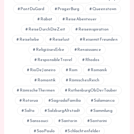
PontDuGard
PragerBurg
Queenstown
Rabat
ReiseAbenteuer
ReiseDurchDieZeit
Reiseinspiration
Reiseliebe
Reiselust
ReisemitFreunden
ReligiösesErbe
Renaissance
ResponsibleTravel
Rhodos
RioDeJaneiro
Rom
Romanik
Romantik
RömischesReich
RömischeThermen
RothenburgObDerTauber
Rotorua
SagradaFamilia
Salamanca
Salta
SalzburgAltstadt
Sammlung
Sanssouci
Santorin
Santorini
SaoPaulo
Schlachtenfelder