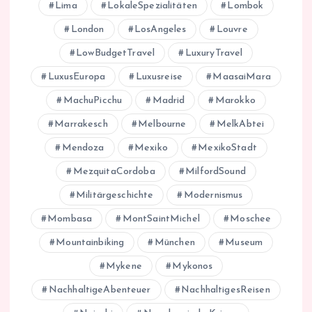
Lima
LokaleSpezialitäten
Lombok
London
LosAngeles
Louvre
LowBudgetTravel
LuxuryTravel
LuxusEuropa
Luxusreise
MaasaiMara
MachuPicchu
Madrid
Marokko
Marrakesch
Melbourne
MelkAbtei
Mendoza
Mexiko
MexikoStadt
MezquitaCordoba
MilfordSound
Militärgeschichte
Modernismus
Mombasa
MontSaintMichel
Moschee
Mountainbiking
München
Museum
Mykene
Mykonos
NachhaltigeAbenteuer
NachhaltigesReisen