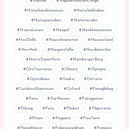
Nairobi
NapoleonischeKriege
Naturkundemuseum
Naturliebhaber
Naturparadies
Naturwunder
NazcaLinien
Neapel
Neoklassizismus
NeuDelhi
Neuschwanstein
Neuseeland
NewYork
Niagarafälle
Nordamerika
NotreDameParis
NürnbergerBurg
ÖkoTourismus
Olmütz
Olympia
Opernhaus
Osaka
Ostrava
OutdoorAbenteuer
Oxford
Paragliding
Paris
Parthenon
Patagonien
Peking
Peru
Phuket
Pilgerreise
Pilsen
Pinguine
PisaTurm
PlazaMayor
Polarexpedition
Pompeji