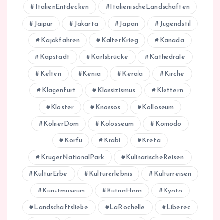
ItalienEntdecken
ItalienischeLandschaften
Jaipur
Jakarta
Japan
Jugendstil
Kajakfahren
KalterKrieg
Kanada
Kapstadt
Karlsbrücke
Kathedrale
Kelten
Kenia
Kerala
Kirche
Klagenfurt
Klassizismus
Klettern
Kloster
Knossos
Kolloseum
KölnerDom
Kolosseum
Komodo
Korfu
Krabi
Kreta
KrugerNationalPark
KulinarischeReisen
KulturErbe
Kulturerlebnis
Kulturreisen
Kunstmuseum
KutnaHora
Kyoto
Landschaftsliebe
LaRochelle
Liberec