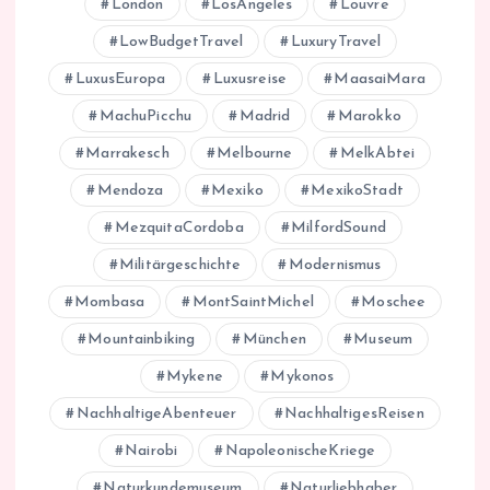
London
LosAngeles
Louvre
LowBudgetTravel
LuxuryTravel
LuxusEuropa
Luxusreise
MaasaiMara
MachuPicchu
Madrid
Marokko
Marrakesch
Melbourne
MelkAbtei
Mendoza
Mexiko
MexikoStadt
MezquitaCordoba
MilfordSound
Militärgeschichte
Modernismus
Mombasa
MontSaintMichel
Moschee
Mountainbiking
München
Museum
Mykene
Mykonos
NachhaltigeAbenteuer
NachhaltigesReisen
Nairobi
NapoleonischeKriege
Naturkundemuseum
Naturliebhaber