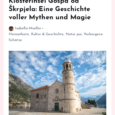
Klosterinsel Gospa od
Škrpjela: Eine Geschichte
voller Mythen und Magie
Isabella Mueller
Heimatbote
,
Kultur & Geschichte
,
Natur pur
,
Verborgene
Schätze