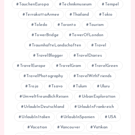
TauchenEuropa
Technikmuseum
Tempel
TerrakottaArmee
Thailand
Tokio
Toledo
Toronto
Tourism
TowerBridge
TowerOfLondon
TraumhafteLandschaften
Travel
TravelBlogger
TravelDiaries
TravelEurope
TravelGram
TravelGreen
TravelPhotography
TravelWithFriends
Troja
Tsavo
Tulum
Uluru
UmweltfreundlichReisen
UrbanExploration
UrlaubInDeutschland
UrlaubInFrankreich
UrlaubInItalien
UrlaubInSpanien
USA
Vacation
Vancouver
Vatikan