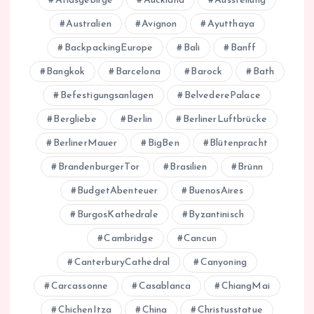
Atlasgebirge
Auckland
Ausstellung
Australien
Avignon
Ayutthaya
BackpackingEurope
Bali
Banff
Bangkok
Barcelona
Barock
Bath
Befestigungsanlagen
BelvederePalace
Bergliebe
Berlin
BerlinerLuftbrücke
BerlinerMauer
BigBen
Blütenpracht
BrandenburgerTor
Brasilien
Brünn
BudgetAbenteuer
BuenosAires
BurgosKathedrale
Byzantinisch
Cambridge
Cancun
CanterburyCathedral
Canyoning
Carcassonne
Casablanca
ChiangMai
ChichenItza
China
Christusstatue