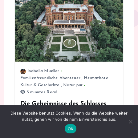
n
a
v
i
g
Isabella Mueller
a
Familienfreundliche Abenteuer
,
Heimatbote
,
Kultur & Geschichte
,
Natur pur
t
5 minutes Read
Die Geheimnisse des Schlosses
i
Kamieniec Ząbkowicki –
Diese Website benutzt Cookies. Wenn du die Website weiter
Geschichte, Legenden und
o
nutzt, gehen wir von deinem Einverständnis aus.
architektonische Meisterwerke
OK
n
Das Schloss Kamieniec Ząbkowicki, auch bekannt