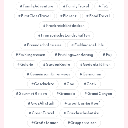
FamilyAdventure
FamilyTravel
Fez
FirstClassTravel
Florenz
FoodTravel
FrankreichEntdecken
FranzösischeLandschaften
Freundschaftsreise
Frühlingsgefühle
Frühlingsreisen
Frühlingswanderung
Fuji
Galerie
GardenRoute
Gedenkstätten
GemeinsamUnterwegs
Germanen
Geschichte
Goa
Gotik
GourmetReisen
Granada
GrandCanyon
GrazAltstadt
GreatBarrierReef
GreenTravel
GriechischeAntike
GroßeMauer
Gruppenreisen