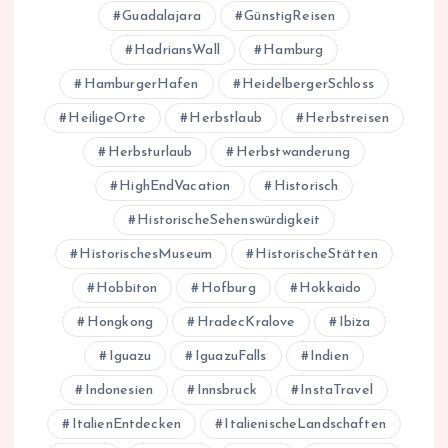
Guadalajara
GünstigReisen
HadriansWall
Hamburg
HamburgerHafen
HeidelbergerSchloss
HeiligeOrte
Herbstlaub
Herbstreisen
Herbsturlaub
Herbstwanderung
HighEndVacation
Historisch
HistorischeSehenswürdigkeit
HistorischesMuseum
HistorischeStätten
Hobbiton
Hofburg
Hokkaido
Hongkong
HradecKralove
Ibiza
Iguazu
IguazuFalls
Indien
Indonesien
Innsbruck
InstaTravel
ItalienEntdecken
ItalienischeLandschaften