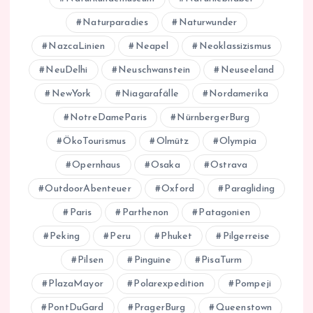
Naturparadies
Naturwunder
NazcaLinien
Neapel
Neoklassizismus
NeuDelhi
Neuschwanstein
Neuseeland
NewYork
Niagarafälle
Nordamerika
NotreDameParis
NürnbergerBurg
ÖkoTourismus
Olmütz
Olympia
Opernhaus
Osaka
Ostrava
OutdoorAbenteuer
Oxford
Paragliding
Paris
Parthenon
Patagonien
Peking
Peru
Phuket
Pilgerreise
Pilsen
Pinguine
PisaTurm
PlazaMayor
Polarexpedition
Pompeji
PontDuGard
PragerBurg
Queenstown