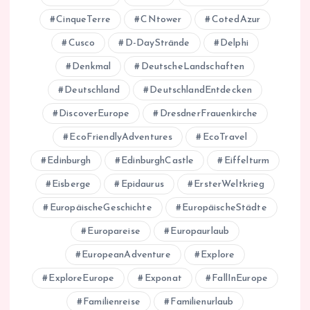
CinqueTerre
CNtower
CotedAzur
Cusco
D-DayStrände
Delphi
Denkmal
DeutscheLandschaften
Deutschland
DeutschlandEntdecken
DiscoverEurope
DresdnerFrauenkirche
EcoFriendlyAdventures
EcoTravel
Edinburgh
EdinburghCastle
Eiffelturm
Eisberge
Epidaurus
ErsterWeltkrieg
EuropäischeGeschichte
EuropäischeStädte
Europareise
Europaurlaub
EuropeanAdventure
Explore
ExploreEurope
Exponat
FallInEurope
Familienreise
Familienurlaub