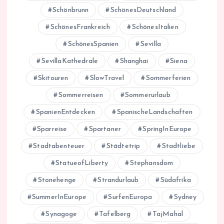
Schönbrunn
SchönesDeutschland
SchönesFrankreich
SchönesItalien
SchönesSpanien
Sevilla
SevillaKathedrale
Shanghai
Siena
Skitouren
SlowTravel
Sommerferien
Sommerreisen
Sommerurlaub
SpanienEntdecken
SpanischeLandschaften
Sparreise
Spartaner
SpringInEurope
Stadtabenteuer
Städtetrip
Stadtliebe
StatueofLiberty
Stephansdom
Stonehenge
Strandurlaub
Südafrika
SummerInEurope
SurfenEuropa
Sydney
Synagoge
Tafelberg
TajMahal