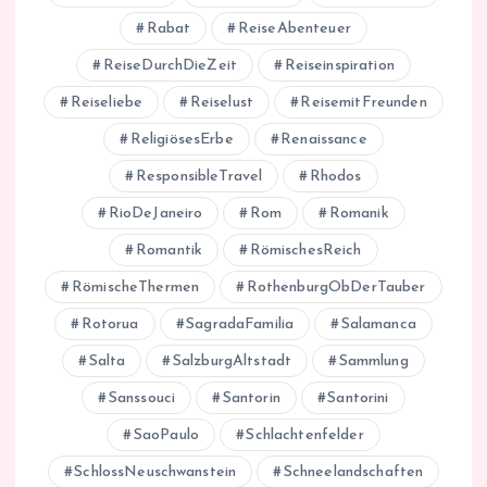
Rabat
ReiseAbenteuer
ReiseDurchDieZeit
Reiseinspiration
Reiseliebe
Reiselust
ReisemitFreunden
ReligiösesErbe
Renaissance
ResponsibleTravel
Rhodos
RioDeJaneiro
Rom
Romanik
Romantik
RömischesReich
RömischeThermen
RothenburgObDerTauber
Rotorua
SagradaFamilia
Salamanca
Salta
SalzburgAltstadt
Sammlung
Sanssouci
Santorin
Santorini
SaoPaulo
Schlachtenfelder
SchlossNeuschwanstein
Schneelandschaften