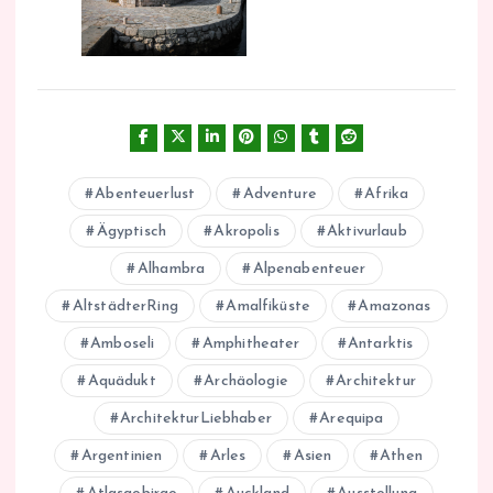
Abenteuerlust
Adventure
Afrika
Ägyptisch
Akropolis
Aktivurlaub
Alhambra
Alpenabenteuer
AltstädterRing
Amalfiküste
Amazonas
Amboseli
Amphitheater
Antarktis
Aquädukt
Archäologie
Architektur
ArchitekturLiebhaber
Arequipa
Argentinien
Arles
Asien
Athen