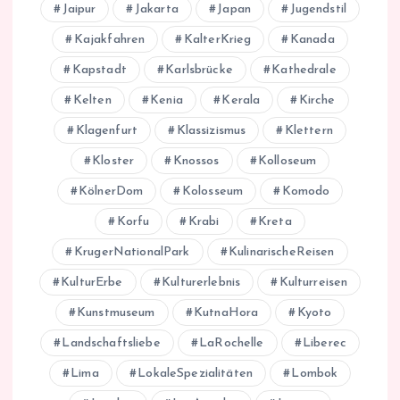
Jaipur
Jakarta
Japan
Jugendstil
Kajakfahren
KalterKrieg
Kanada
Kapstadt
Karlsbrücke
Kathedrale
Kelten
Kenia
Kerala
Kirche
Klagenfurt
Klassizismus
Klettern
Kloster
Knossos
Kolloseum
KölnerDom
Kolosseum
Komodo
Korfu
Krabi
Kreta
KrugerNationalPark
KulinarischeReisen
KulturErbe
Kulturerlebnis
Kulturreisen
Kunstmuseum
KutnaHora
Kyoto
Landschaftsliebe
LaRochelle
Liberec
Lima
LokaleSpezialitäten
Lombok