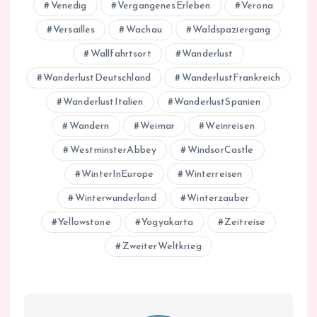
Venedig
VergangenesErleben
Verona
Versailles
Wachau
Waldspaziergang
Wallfahrtsort
Wanderlust
WanderlustDeutschland
WanderlustFrankreich
WanderlustItalien
WanderlustSpanien
Wandern
Weimar
Weinreisen
WestminsterAbbey
WindsorCastle
WinterInEurope
Winterreisen
Winterwunderland
Winterzauber
Yellowstone
Yogyakarta
Zeitreise
ZweiterWeltkrieg