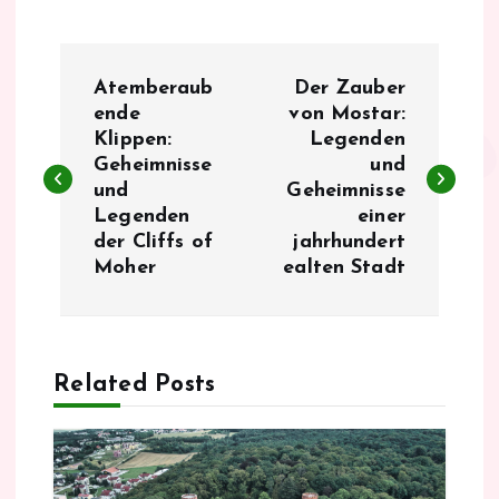
B
Atemberaub
Der Zauber
e
ende
von Mostar:
Klippen:
Legenden
Geheimnisse
und
i
und
Geheimnisse
Legenden
einer
t
der Cliffs of
jahrhundert
Moher
ealten Stadt
r
a
Related Posts
g
s