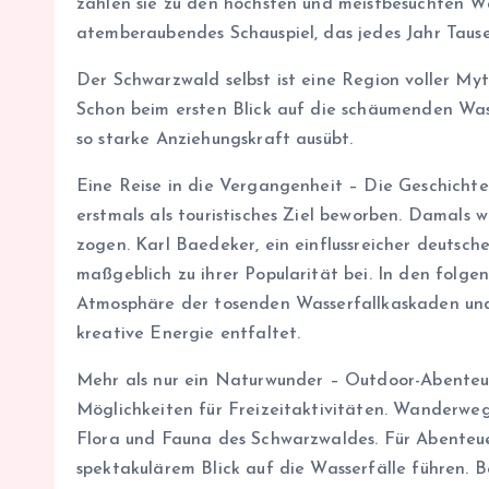
zählen sie zu den höchsten und meistbesuchten W
atemberaubendes Schauspiel, das jedes Jahr Tause
Der Schwarzwald selbst ist eine Region voller My
Schon beim ersten Blick auf die schäumenden Wass
so starke Anziehungskraft ausübt.
Eine Reise in die Vergangenheit – Die Geschichte 
erstmals als touristisches Ziel beworben. Damals
zogen. Karl Baedeker, ein einflussreicher deutsch
maßgeblich zu ihrer Popularität bei. In den folge
Atmosphäre der tosenden Wasserfallkaskaden und 
kreative Energie entfaltet.
Mehr als nur ein Naturwunder – Outdoor-Abenteue
Möglichkeiten für Freizeitaktivitäten. Wanderweg
Flora und Fauna des Schwarzwaldes. Für Abenteuerl
spektakulärem Blick auf die Wasserfälle führen. B