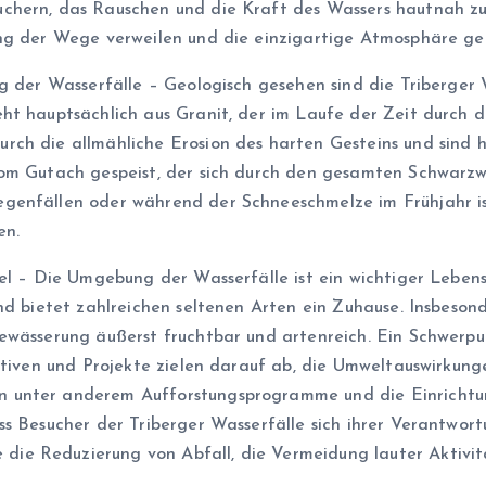
hern, das Rauschen und die Kraft des Wassers hautnah zu e
ang der Wege verweilen und die einzigartige Atmosphäre ge
g der Wasserfälle – Geologisch gesehen sind die Triberger 
ht hauptsächlich aus Granit, der im Laufe der Zeit durch d
h die allmähliche Erosion des harten Gesteins und sind heu
om Gutach gespeist, der sich durch den gesamten Schwarzwa
genfällen oder während der Schneeschmelze im Frühjahr i
en.
el – Die Umgebung der Wasserfälle ist ein wichtiger Lebens
nd bietet zahlreichen seltenen Arten ein Zuhause. Insbeson
ewässerung äußerst fruchtbar und artenreich. Ein Schwerp
ativen und Projekte zielen darauf ab, die Umweltauswirkung
 unter anderem Aufforstungsprogramme und die Einrichtun
ss Besucher der Triberger Wasserfälle sich ihrer Verantwor
 Reduzierung von Abfall, die Vermeidung lauter Aktivität