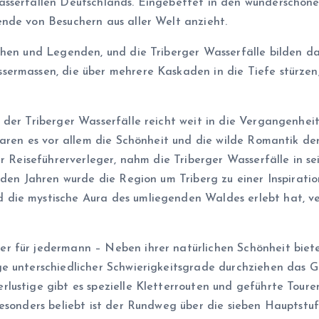
asserfällen Deutschlands. Eingebettet in den wunderschöne
nde von Besuchern aus aller Welt anzieht.
then und Legenden, und die Triberger Wasserfälle bilden da
ermassen, die über mehrere Kaskaden in die Tiefe stürzen, 
der Triberger Wasserfälle reicht weit in die Vergangenheit
 waren es vor allem die Schönheit und die wilde Romantik d
er Reiseführerverleger, nahm die Triberger Wasserfälle in 
nden Jahren wurde die Region um Triberg zu einer Inspiratio
die mystische Aura des umliegenden Waldes erlebt hat, ver
r für jedermann – Neben ihrer natürlichen Schönheit biete
e unterschiedlicher Schwierigkeitsgrade durchziehen das Ge
ustige gibt es spezielle Kletterrouten und geführte Touren
esonders beliebt ist der Rundweg über die sieben Hauptstuf