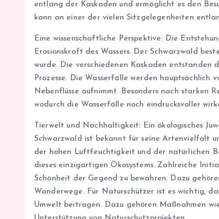
entlang der Kaskaden und ermöglicht es den Besuc
kann an einer der vielen Sitzgelegenheiten entl
Eine wissenschaftliche Perspektive: Die Entstehun
Erosionskraft des Wassers. Der Schwarzwald beste
wurde. Die verschiedenen Kaskaden entstanden durc
Prozesse. Die Wasserfälle werden hauptsächlich v
Nebenflüsse aufnimmt. Besonders nach starken Re
wodurch die Wasserfälle noch eindrucksvoller wirk
Tierwelt und Nachhaltigkeit: Ein ökologisches Juw
Schwarzwald ist bekannt für seine Artenvielfalt u
der hohen Luftfeuchtigkeit und der natürlichen B
dieses einzigartigen Ökosystems. Zahlreiche Initi
Schönheit der Gegend zu bewahren. Dazu gehören
Wanderwege. Für Naturschützer ist es wichtig, da
Umwelt beitragen. Dazu gehören Maßnahmen wie die
Unterstützung von Naturschutzprojekten.