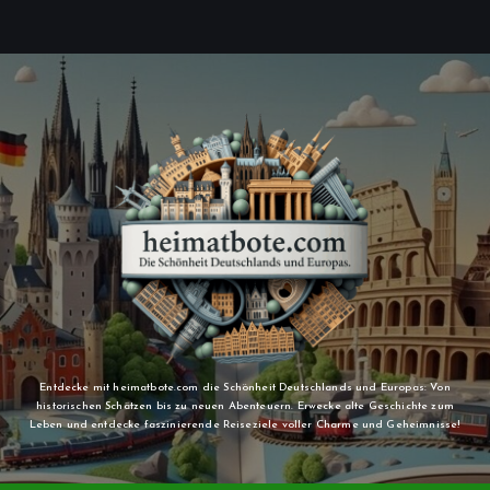
Entdecke mit heimatbote.com die Schönheit Deutschlands und Europas: Von
historischen Schätzen bis zu neuen Abenteuern. Erwecke alte Geschichte zum
Leben und entdecke faszinierende Reiseziele voller Charme und Geheimnisse!