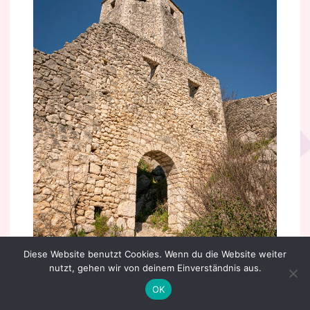
v
i
g
a
t
i
o
n
Diese Website benutzt Cookies. Wenn du die Website weiter
nutzt, gehen wir von deinem Einverständnis aus.
OK