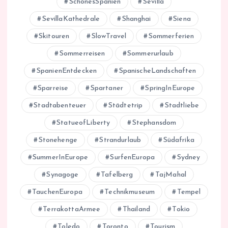
SchönesSpanien
Sevilla
SevillaKathedrale
Shanghai
Siena
Skitouren
SlowTravel
Sommerferien
Sommerreisen
Sommerurlaub
SpanienEntdecken
SpanischeLandschaften
Sparreise
Spartaner
SpringInEurope
Stadtabenteuer
Städtetrip
Stadtliebe
StatueofLiberty
Stephansdom
Stonehenge
Strandurlaub
Südafrika
SummerInEurope
SurfenEuropa
Sydney
Synagoge
Tafelberg
TajMahal
TauchenEuropa
Technikmuseum
Tempel
TerrakottaArmee
Thailand
Tokio
Toledo
Toronto
Tourism