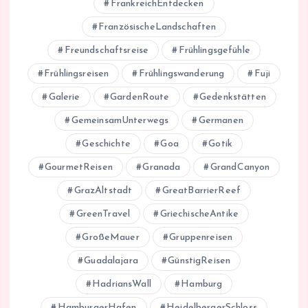
FrankreichEntdecken
FranzösischeLandschaften
Freundschaftsreise
Frühlingsgefühle
Frühlingsreisen
Frühlingswanderung
Fuji
Galerie
GardenRoute
Gedenkstätten
GemeinsamUnterwegs
Germanen
Geschichte
Goa
Gotik
GourmetReisen
Granada
GrandCanyon
GrazAltstadt
GreatBarrierReef
GreenTravel
GriechischeAntike
GroßeMauer
Gruppenreisen
Guadalajara
GünstigReisen
HadriansWall
Hamburg
HamburgerHafen
HeidelbergerSchloss