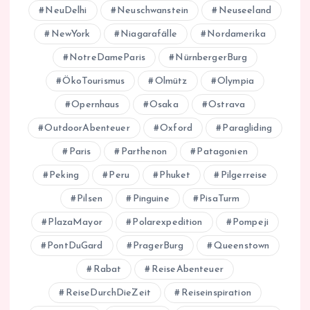
NeuDelhi
Neuschwanstein
Neuseeland
NewYork
Niagarafälle
Nordamerika
NotreDameParis
NürnbergerBurg
ÖkoTourismus
Olmütz
Olympia
Opernhaus
Osaka
Ostrava
OutdoorAbenteuer
Oxford
Paragliding
Paris
Parthenon
Patagonien
Peking
Peru
Phuket
Pilgerreise
Pilsen
Pinguine
PisaTurm
PlazaMayor
Polarexpedition
Pompeji
PontDuGard
PragerBurg
Queenstown
Rabat
ReiseAbenteuer
ReiseDurchDieZeit
Reiseinspiration