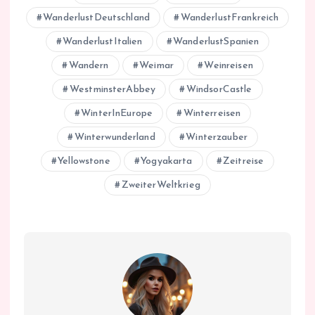
WanderlustDeutschland
WanderlustFrankreich
WanderlustItalien
WanderlustSpanien
Wandern
Weimar
Weinreisen
WestminsterAbbey
WindsorCastle
WinterInEurope
Winterreisen
Winterwunderland
Winterzauber
Yellowstone
Yogyakarta
Zeitreise
ZweiterWeltkrieg