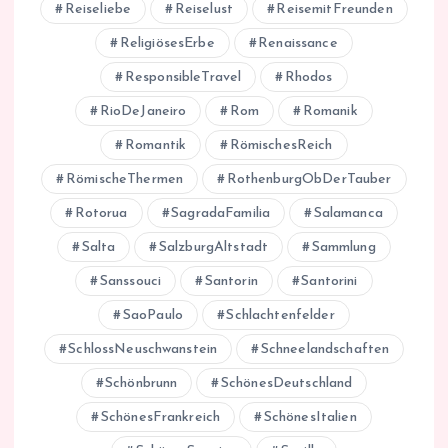
Reiseliebe
Reiselust
ReisemitFreunden
ReligiösesErbe
Renaissance
ResponsibleTravel
Rhodos
RioDeJaneiro
Rom
Romanik
Romantik
RömischesReich
RömischeThermen
RothenburgObDerTauber
Rotorua
SagradaFamilia
Salamanca
Salta
SalzburgAltstadt
Sammlung
Sanssouci
Santorin
Santorini
SaoPaulo
Schlachtenfelder
SchlossNeuschwanstein
Schneelandschaften
Schönbrunn
SchönesDeutschland
SchönesFrankreich
SchönesItalien