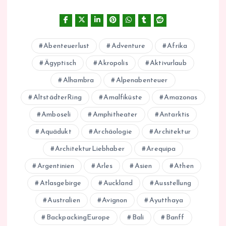
Abenteuerlust
Adventure
Afrika
Ägyptisch
Akropolis
Aktivurlaub
Alhambra
Alpenabenteuer
AltstädterRing
Amalfiküste
Amazonas
Amboseli
Amphitheater
Antarktis
Aquädukt
Archäologie
Architektur
ArchitekturLiebhaber
Arequipa
Argentinien
Arles
Asien
Athen
Atlasgebirge
Auckland
Ausstellung
Australien
Avignon
Ayutthaya
BackpackingEurope
Bali
Banff