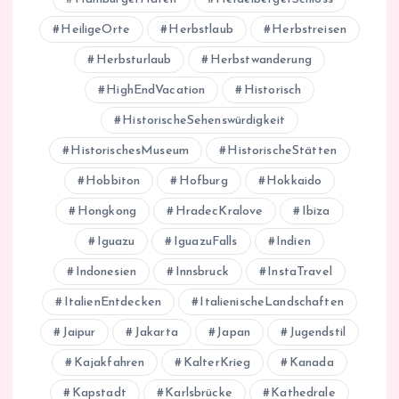
HeiligeOrte
Herbstlaub
Herbstreisen
Herbsturlaub
Herbstwanderung
HighEndVacation
Historisch
HistorischeSehenswürdigkeit
HistorischesMuseum
HistorischeStätten
Hobbiton
Hofburg
Hokkaido
Hongkong
HradecKralove
Ibiza
Iguazu
IguazuFalls
Indien
Indonesien
Innsbruck
InstaTravel
ItalienEntdecken
ItalienischeLandschaften
Jaipur
Jakarta
Japan
Jugendstil
Kajakfahren
KalterKrieg
Kanada
Kapstadt
Karlsbrücke
Kathedrale