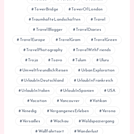
TowerBridge
TowerOfLondon
TraumhafteLandschaften
Travel
TravelBlogger
TravelDiaries
TravelEurope
TravelGram
TravelGreen
TravelPhotography
TravelWithFriends
Troja
Tsavo
Tulum
Uluru
UmweltfreundlichReisen
UrbanExploration
UrlaubInDeutschland
UrlaubInFrankreich
UrlaubInItalien
UrlaubInSpanien
USA
Vacation
Vancouver
Vatikan
Venedig
VergangenesErleben
Verona
Versailles
Wachau
Waldspaziergang
Wallfahrtsort
Wanderlust