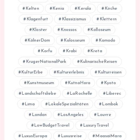
Kelten
Kenia
Kerala
Kirche
Klagenfurt
Klassizismus
Klettern
Kloster
Knossos
Kolloseum
KölnerDom
Kolosseum
Komodo
Korfu
Krabi
Kreta
KrugerNationalPark
KulinarischeReisen
KulturErbe
Kulturerlebnis
Kulturreisen
Kunstmuseum
KutnaHora
Kyoto
Landschaftsliebe
LaRochelle
Liberec
Lima
LokaleSpezialitäten
Lombok
London
LosAngeles
Louvre
LowBudgetTravel
LuxuryTravel
LuxusEuropa
Luxusreise
MaasaiMara