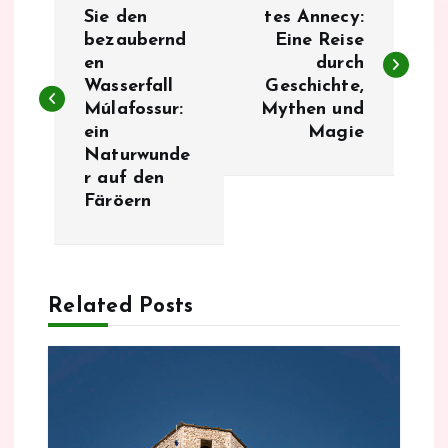
e
Sie den
tes Annecy:
bezaubernd
Eine Reise
en
durch
i
Wasserfall
Geschichte,
Múlafossur:
Mythen und
t
ein
Magie
Naturwunde
r
r auf den
Färöern
a
g
Related Posts
s
n
a