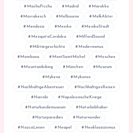
MachuPicchu
Madrid
Marokko
Marrakesch
Melbourne
MelkAbtei
Mendoza
Mexiko
MexikoStadt
MezquitaCordoba
MilfordSound
Militärgeschichte
Modernismus
Mombasa
MontSaintMichel
Moschee
Mountainbiking
München
Museum
Mykene
Mykonos
NachhaltigeAbenteuer
NachhaltigesReisen
Nairobi
NapoleonischeKriege
Naturkundemuseum
Naturliebhaber
Naturparadies
Naturwunder
NazcaLinien
Neapel
Neoklassizismus