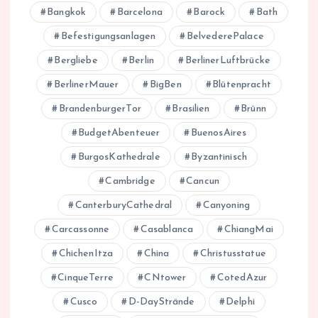
Bangkok
Barcelona
Barock
Bath
Befestigungsanlagen
BelvederePalace
Bergliebe
Berlin
BerlinerLuftbrücke
BerlinerMauer
BigBen
Blütenpracht
BrandenburgerTor
Brasilien
Brünn
BudgetAbenteuer
BuenosAires
BurgosKathedrale
Byzantinisch
Cambridge
Cancun
CanterburyCathedral
Canyoning
Carcassonne
Casablanca
ChiangMai
ChichenItza
China
Christusstatue
CinqueTerre
CNtower
CotedAzur
Cusco
D-DayStrände
Delphi