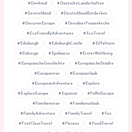
Denkmal
DeutscheLandschaften
Deutschland
DeutschlandEntdecken
DiscoverEurope
DresdnerFrauenkirche
EcoFriendlyAdventures
EcoTravel
Edinburgh
EdinburghCastle
Eiffelturm
Eisberge
Epidaurus
ErsterWeltkrieg
EuropäischeGeschichte
EuropäischeStädte
Europareise
Europaurlaub
EuropeanAdventure
Explore
ExploreEurope
Exponat
FallInEurope
Familienreise
Familienurlaub
FamilyAdventure
FamilyTravel
Fez
FirstClassTravel
Florenz
FoodTravel