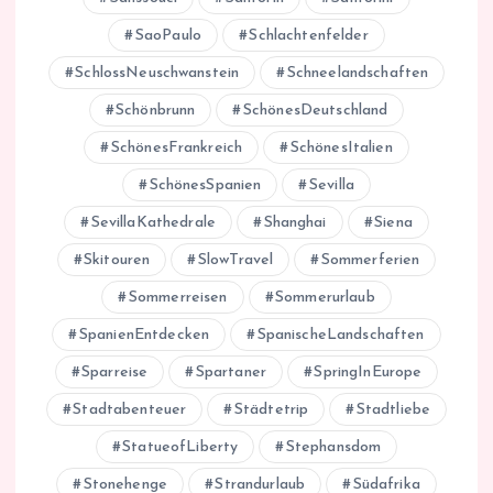
SaoPaulo
Schlachtenfelder
SchlossNeuschwanstein
Schneelandschaften
Schönbrunn
SchönesDeutschland
SchönesFrankreich
SchönesItalien
SchönesSpanien
Sevilla
SevillaKathedrale
Shanghai
Siena
Skitouren
SlowTravel
Sommerferien
Sommerreisen
Sommerurlaub
SpanienEntdecken
SpanischeLandschaften
Sparreise
Spartaner
SpringInEurope
Stadtabenteuer
Städtetrip
Stadtliebe
StatueofLiberty
Stephansdom
Stonehenge
Strandurlaub
Südafrika