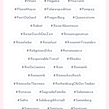
Pilsen
Pinguine
PisaTurm
PlazaMayor
Polarexpedition
Pompeji
PontDuGard
PragerBurg
Queenstown
Rabat
ReiseAbenteuer
ReiseDurchDieZeit
Reiseinspiration
Reiseliebe
Reiselust
ReisemitFreunden
ReligiösesErbe
Renaissance
ResponsibleTravel
Rhodos
RioDeJaneiro
Rom
Romanik
Romantik
RömischesReich
RömischeThermen
RothenburgObDerTauber
Rotorua
SagradaFamilia
Salamanca
Salta
SalzburgAltstadt
Sammlung
Sanssouci
Santorin
Santorini