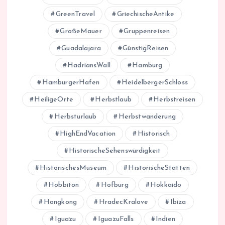
GreenTravel
GriechischeAntike
GroßeMauer
Gruppenreisen
Guadalajara
GünstigReisen
HadriansWall
Hamburg
HamburgerHafen
HeidelbergerSchloss
HeiligeOrte
Herbstlaub
Herbstreisen
Herbsturlaub
Herbstwanderung
HighEndVacation
Historisch
HistorischeSehenswürdigkeit
HistorischesMuseum
HistorischeStätten
Hobbiton
Hofburg
Hokkaido
Hongkong
HradecKralove
Ibiza
Iguazu
IguazuFalls
Indien