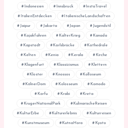
Indonesien
Innsbruck
InstaTravel
ItalienEntdecken
ItalienischeLandschaften
Jaipur
Jakarta
Japan
Jugendstil
Kajakfahren
KalterKrieg
Kanada
Kapstadt
Karlsbrücke
Kathedrale
Kelten
Kenia
Kerala
Kirche
Klagenfurt
Klassizismus
Klettern
Kloster
Knossos
Kolloseum
KölnerDom
Kolosseum
Komodo
Korfu
Krabi
Kreta
KrugerNationalPark
KulinarischeReisen
KulturErbe
Kulturerlebnis
Kulturreisen
Kunstmuseum
KutnaHora
Kyoto