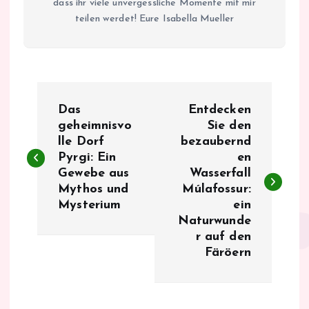
dass ihr viele unvergessliche Momente mit mir
teilen werdet! Eure Isabella Mueller
B
Das
Entdecken
e
geheimnisvo
Sie den
lle Dorf
bezaubernd
Pyrgi: Ein
en
i
Gewebe aus
Wasserfall
Mythos und
Múlafossur:
t
Mysterium
ein
Naturwunde
r
r auf den
Färöern
a
g