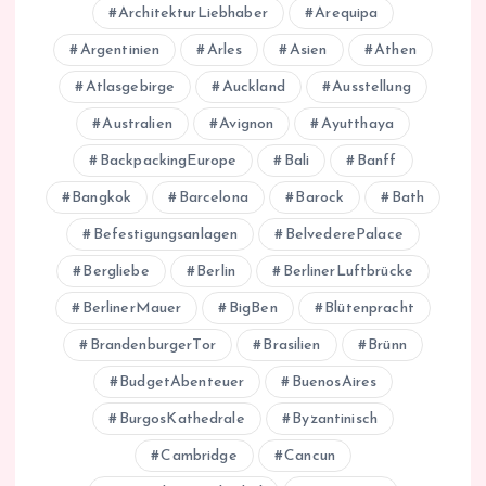
ArchitekturLiebhaber
Arequipa
Argentinien
Arles
Asien
Athen
Atlasgebirge
Auckland
Ausstellung
Australien
Avignon
Ayutthaya
BackpackingEurope
Bali
Banff
Bangkok
Barcelona
Barock
Bath
Befestigungsanlagen
BelvederePalace
Bergliebe
Berlin
BerlinerLuftbrücke
BerlinerMauer
BigBen
Blütenpracht
BrandenburgerTor
Brasilien
Brünn
BudgetAbenteuer
BuenosAires
BurgosKathedrale
Byzantinisch
Cambridge
Cancun