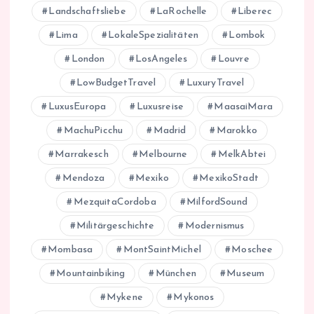
Landschaftsliebe
LaRochelle
Liberec
Lima
LokaleSpezialitäten
Lombok
London
LosAngeles
Louvre
LowBudgetTravel
LuxuryTravel
LuxusEuropa
Luxusreise
MaasaiMara
MachuPicchu
Madrid
Marokko
Marrakesch
Melbourne
MelkAbtei
Mendoza
Mexiko
MexikoStadt
MezquitaCordoba
MilfordSound
Militärgeschichte
Modernismus
Mombasa
MontSaintMichel
Moschee
Mountainbiking
München
Museum
Mykene
Mykonos