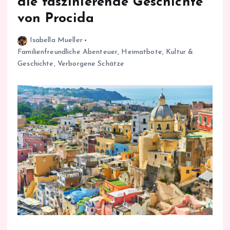
die faszinierende Geschichte
von Procida
Isabella Mueller
Familienfreundliche Abenteuer
,
Heimatbote
,
Kultur &
Geschichte
,
Verborgene Schätze