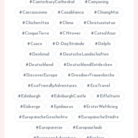
CanterburyCathedral
Canyoning
Carcassonne
Casablanca
ChiangMai
ChichenItza
China
Christusstatue
CinqueTerre
CNtower
CotedAzur
Cusco
D-DayStrände
Delphi
Denkmal
DeutscheLandschaften
Deutschland
DeutschlandEntdecken
DiscoverEurope
DresdnerFrauenkirche
EcoFriendlyAdventures
EcoTravel
Edinburgh
EdinburghCastle
Eiffelturm
Eisberge
Epidaurus
ErsterWeltkrieg
EuropäischeGeschichte
EuropäischeStädte
Europareise
Europaurlaub