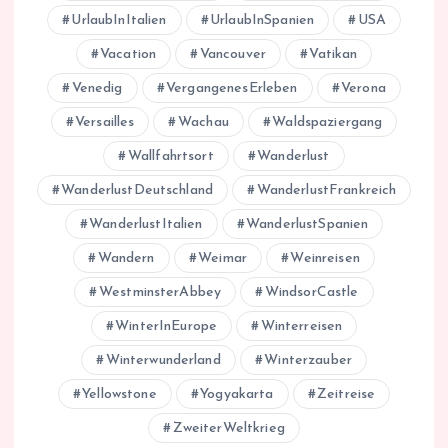
UrlaubInItalien
UrlaubInSpanien
USA
Vacation
Vancouver
Vatikan
Venedig
VergangenesErleben
Verona
Versailles
Wachau
Waldspaziergang
Wallfahrtsort
Wanderlust
WanderlustDeutschland
WanderlustFrankreich
WanderlustItalien
WanderlustSpanien
Wandern
Weimar
Weinreisen
WestminsterAbbey
WindsorCastle
WinterInEurope
Winterreisen
Winterwunderland
Winterzauber
Yellowstone
Yogyakarta
Zeitreise
ZweiterWeltkrieg