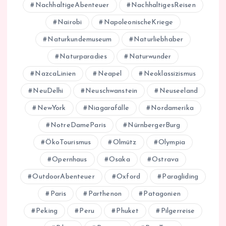
NachhaltigeAbenteuer
NachhaltigesReisen
Nairobi
NapoleonischeKriege
Naturkundemuseum
Naturliebhaber
Naturparadies
Naturwunder
NazcaLinien
Neapel
Neoklassizismus
NeuDelhi
Neuschwanstein
Neuseeland
NewYork
Niagarafälle
Nordamerika
NotreDameParis
NürnbergerBurg
ÖkoTourismus
Olmütz
Olympia
Opernhaus
Osaka
Ostrava
OutdoorAbenteuer
Oxford
Paragliding
Paris
Parthenon
Patagonien
Peking
Peru
Phuket
Pilgerreise