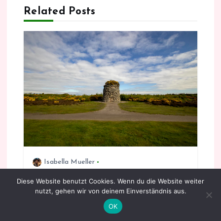
Related Posts
s
n
a
v
i
g
a
Isabella Mueller
Aktiv unterwegs
,
Heimatbote
,
Kultur &
Diese Website benutzt Cookies. Wenn du die Website weiter
t
Geschichte
,
Natur pur
,
Verborgene Schätze
nutzt, gehen wir von deinem Einverständnis aus.
6 minutes Read
i
OK
Die Schreie der Vergangenheit: