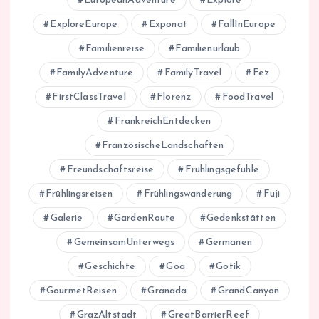
EuropeanAdventure
Explore
ExploreEurope
Exponat
FallInEurope
Familienreise
Familienurlaub
FamilyAdventure
FamilyTravel
Fez
FirstClassTravel
Florenz
FoodTravel
FrankreichEntdecken
FranzösischeLandschaften
Freundschaftsreise
Frühlingsgefühle
Frühlingsreisen
Frühlingswanderung
Fuji
Galerie
GardenRoute
Gedenkstätten
GemeinsamUnterwegs
Germanen
Geschichte
Goa
Gotik
GourmetReisen
Granada
GrandCanyon
GrazAltstadt
GreatBarrierReef