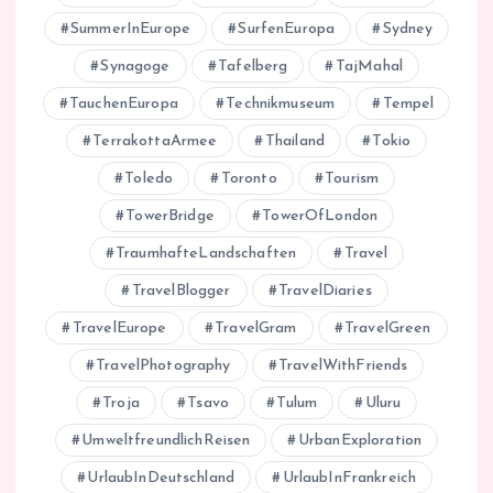
SummerInEurope
SurfenEuropa
Sydney
Synagoge
Tafelberg
TajMahal
TauchenEuropa
Technikmuseum
Tempel
TerrakottaArmee
Thailand
Tokio
Toledo
Toronto
Tourism
TowerBridge
TowerOfLondon
TraumhafteLandschaften
Travel
TravelBlogger
TravelDiaries
TravelEurope
TravelGram
TravelGreen
TravelPhotography
TravelWithFriends
Troja
Tsavo
Tulum
Uluru
UmweltfreundlichReisen
UrbanExploration
UrlaubInDeutschland
UrlaubInFrankreich