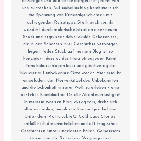
anzuregen und den Entdeckergeist in jedem von
uns zu wecken. Auf isabellas.blog kombiniere ich
die Spannung von Kriminalgeschichten mit
aufregenden Reisetipps. Stellt euch vor, ihr
wandert durch malerische Straßen einer neuen
Stadt und ergründet dabei dunkle Geheimnisse,
die in den Schatten ihrer Geschichte verborgen
liegen. Jedes Stück auf meinem Blog ist so
konzipiert, dass es das Herz eines jeden Krimi-
Fans höherschlagen lässt und gleichzeitig die
Neugier auf unbekannte Orte weckt. Hier seid ihr
eingeladen, den Nervenkitzel des Unbekannten
und die Schönheit unserer Welt zu erleben – eine
perfekte Kombination für alle Abenteuerlustigen!
In meinem zweiten Blog, akteq.com, dreht sich
alles um wahre, ungelöste Kriminalgeschichten.
Unter dem Motto „akteQ: Cold Case Stories“
enthülle ich die unheimlichen und oft tragischen
Geschichten hinter ungelösten Fällen. Gemeinsam
können wir die Rätsel der Vergangenheit