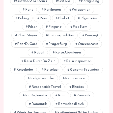
OutdoorAbenteuer
Oxford
Paragliding
Paris
Parthenon
Patagonien
Peking
Peru
Phuket
Pilgerreise
Pilsen
Pinguine
PisaTurm
PlazaMayor
Polarexpedition
Pompeji
PontDuGard
PragerBurg
Queenstown
Rabat
ReiseAbenteuer
ReiseDurchDieZeit
Reiseinspiration
Reiseliebe
Reiselust
ReisemitFreunden
ReligiösesErbe
Renaissance
ResponsibleTravel
Rhodos
RioDeJaneiro
Rom
Romanik
Romantik
RömischesReich
RömischeThermen
RothenburgObDerTauber