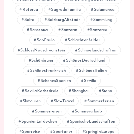
Rotorua
SagradaFamilia
Salamanca
Salta
SalzburgAltstadt
Sammlung
Sanssouci
Santorin
Santorini
SaoPaulo
Schlachtenfelder
SchlossNeuschwanstein
Schneelandschaften
Schönbrunn
SchönesDeutschland
SchönesFrankreich
SchönesItalien
SchönesSpanien
Sevilla
SevillaKathedrale
Shanghai
Siena
Skitouren
SlowTravel
Sommerferien
Sommerreisen
Sommerurlaub
SpanienEntdecken
SpanischeLandschaften
Sparreise
Spartaner
SpringInEurope