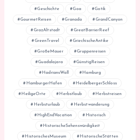
Geschichte
Goa
Gotik
GourmetReisen
Granada
GrandCanyon
GrazAltstadt
GreatBarrierReef
GreenTravel
GriechischeAntike
GroßeMauer
Gruppenreisen
Guadalajara
GünstigReisen
HadriansWall
Hamburg
HamburgerHafen
HeidelbergerSchloss
HeiligeOrte
Herbstlaub
Herbstreisen
Herbsturlaub
Herbstwanderung
HighEndVacation
Historisch
HistorischeSehenswürdigkeit
HistorischesMuseum
HistorischeStätten