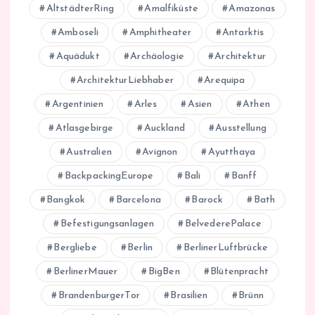
AltstädterRing
Amalfiküste
Amazonas
Amboseli
Amphitheater
Antarktis
Aquädukt
Archäologie
Architektur
ArchitekturLiebhaber
Arequipa
Argentinien
Arles
Asien
Athen
Atlasgebirge
Auckland
Ausstellung
Australien
Avignon
Ayutthaya
BackpackingEurope
Bali
Banff
Bangkok
Barcelona
Barock
Bath
Befestigungsanlagen
BelvederePalace
Bergliebe
Berlin
BerlinerLuftbrücke
BerlinerMauer
BigBen
Blütenpracht
BrandenburgerTor
Brasilien
Brünn