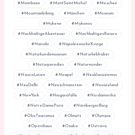
Mombasa
MontSaintMichel
Moschee
Mountainbiking
München
Museum
Mykene
Mykonos
NachhaltigeAbenteuer
NachhaltigesReisen
Nairobi
NapoleonischeKriege
Naturkundemuseum
Naturliebhaber
Naturparadies
Naturwunder
NazcaLinien
Neapel
Neoklassizismus
NeuDelhi
Neuschwanstein
Neuseeland
NewYork
Niagarafälle
Nordamerika
NotreDameParis
NürnbergerBurg
ÖkoTourismus
Olmütz
Olympia
Opernhaus
Osaka
Ostrava