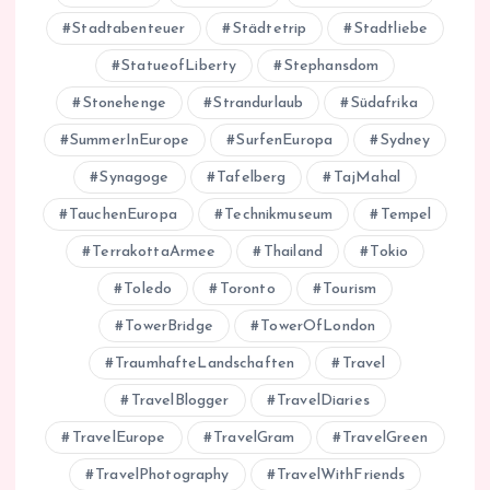
Stadtabenteuer
Städtetrip
Stadtliebe
StatueofLiberty
Stephansdom
Stonehenge
Strandurlaub
Südafrika
SummerInEurope
SurfenEuropa
Sydney
Synagoge
Tafelberg
TajMahal
TauchenEuropa
Technikmuseum
Tempel
TerrakottaArmee
Thailand
Tokio
Toledo
Toronto
Tourism
TowerBridge
TowerOfLondon
TraumhafteLandschaften
Travel
TravelBlogger
TravelDiaries
TravelEurope
TravelGram
TravelGreen
TravelPhotography
TravelWithFriends