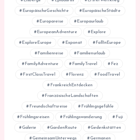
Eisberge
Epidaurus
ErsterWeltkrieg
EuropäischeGeschichte
EuropäischeStädte
Europareise
Europaurlaub
EuropeanAdventure
Explore
ExploreEurope
Exponat
FallInEurope
Familienreise
Familienurlaub
FamilyAdventure
FamilyTravel
Fez
FirstClassTravel
Florenz
FoodTravel
FrankreichEntdecken
FranzösischeLandschaften
Freundschaftsreise
Frühlingsgefühle
Frühlingsreisen
Frühlingswanderung
Fuji
Galerie
GardenRoute
Gedenkstätten
GemeinsamUnterwegs
Germanen