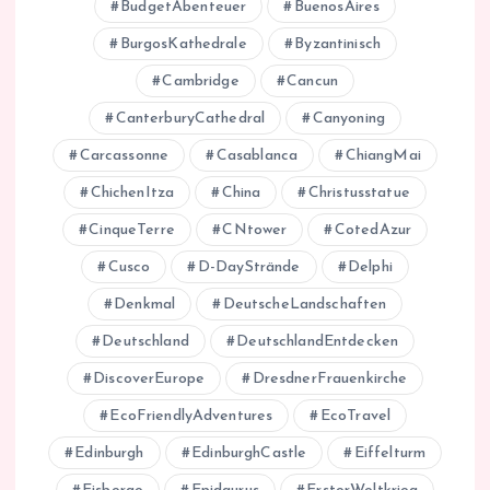
BudgetAbenteuer
BuenosAires
BurgosKathedrale
Byzantinisch
Cambridge
Cancun
CanterburyCathedral
Canyoning
Carcassonne
Casablanca
ChiangMai
ChichenItza
China
Christusstatue
CinqueTerre
CNtower
CotedAzur
Cusco
D-DayStrände
Delphi
Denkmal
DeutscheLandschaften
Deutschland
DeutschlandEntdecken
DiscoverEurope
DresdnerFrauenkirche
EcoFriendlyAdventures
EcoTravel
Edinburgh
EdinburghCastle
Eiffelturm