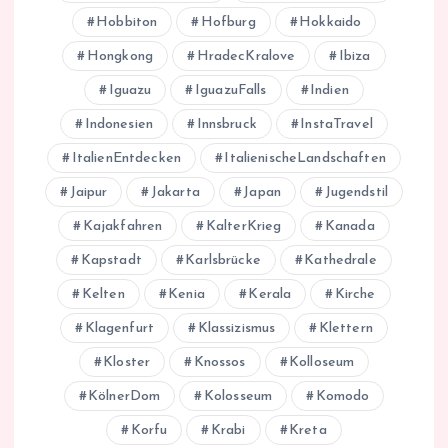
Hobbiton
Hofburg
Hokkaido
Hongkong
HradecKralove
Ibiza
Iguazu
IguazuFalls
Indien
Indonesien
Innsbruck
InstaTravel
ItalienEntdecken
ItalienischeLandschaften
Jaipur
Jakarta
Japan
Jugendstil
Kajakfahren
KalterKrieg
Kanada
Kapstadt
Karlsbrücke
Kathedrale
Kelten
Kenia
Kerala
Kirche
Klagenfurt
Klassizismus
Klettern
Kloster
Knossos
Kolloseum
KölnerDom
Kolosseum
Komodo
Korfu
Krabi
Kreta