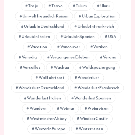
Troja
Tsavo
Tulum
Uluru
UmweltfreundlichReisen
UrbanExploration
UrlaubInDeutschland
UrlaubInFrankreich
UrlaubInItalien
UrlaubInSpanien
USA
Vacation
Vancouver
Vatikan
Venedig
VergangenesErleben
Verona
Versailles
Wachau
Waldspaziergang
Wallfahrtsort
Wanderlust
WanderlustDeutschland
WanderlustFrankreich
WanderlustItalien
WanderlustSpanien
Wandern
Weimar
Weinreisen
WestminsterAbbey
WindsorCastle
WinterInEurope
Winterreisen