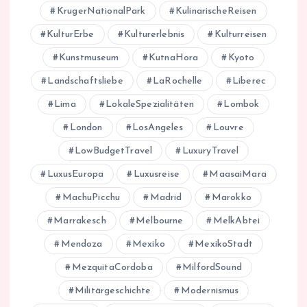
KrugerNationalPark
KulinarischeReisen
KulturErbe
Kulturerlebnis
Kulturreisen
Kunstmuseum
KutnaHora
Kyoto
Landschaftsliebe
LaRochelle
Liberec
Lima
LokaleSpezialitäten
Lombok
London
LosAngeles
Louvre
LowBudgetTravel
LuxuryTravel
LuxusEuropa
Luxusreise
MaasaiMara
MachuPicchu
Madrid
Marokko
Marrakesch
Melbourne
MelkAbtei
Mendoza
Mexiko
MexikoStadt
MezquitaCordoba
MilfordSound
Militärgeschichte
Modernismus