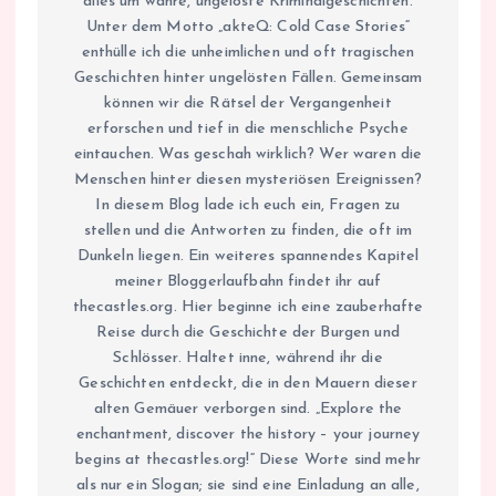
alles um wahre, ungelöste Kriminalgeschichten.
Unter dem Motto „akteQ: Cold Case Stories“
enthülle ich die unheimlichen und oft tragischen
Geschichten hinter ungelösten Fällen. Gemeinsam
können wir die Rätsel der Vergangenheit
erforschen und tief in die menschliche Psyche
eintauchen. Was geschah wirklich? Wer waren die
Menschen hinter diesen mysteriösen Ereignissen?
In diesem Blog lade ich euch ein, Fragen zu
stellen und die Antworten zu finden, die oft im
Dunkeln liegen. Ein weiteres spannendes Kapitel
meiner Bloggerlaufbahn findet ihr auf
thecastles.org. Hier beginne ich eine zauberhafte
Reise durch die Geschichte der Burgen und
Schlösser. Haltet inne, während ihr die
Geschichten entdeckt, die in den Mauern dieser
alten Gemäuer verborgen sind. „Explore the
enchantment, discover the history – your journey
begins at thecastles.org!“ Diese Worte sind mehr
als nur ein Slogan; sie sind eine Einladung an alle,