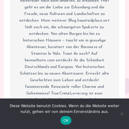
Abenteuer nach dem anderen, zu erkunden. Hier
geht es um die Liebe zur Erkundung und die
Freude, neue Kulturen und Landschaften zu
entdecken. Mein weiterer Blog hauntedplace.net
lädt euch ein, die schaurigsten Spukorte zu
entdecken. Von alten Burgen bis hin zu
historischen Häusern – taucht ein in gruselige
Abenteuer, kuratiert von der Baroness of
Stainton le Vale. Traut ihr euch? Auf
heimatbote.com entdeckt ihr die Schönheit
Deutschlands und Europas: Von historischen
Schätzen bis zu neuen Abenteuern. Erweckt alte
Geschichten zum Leben und entdeckt
faszinierende Reiseziele voller Charme und
Geheimnisse! TrueCrimeLover.org ist euer
Anlaufpunkt für echte Kriminalgeschichten,
Diese Website benutzt Cookies. Wenn du die Website weiter
Mysterien und gruselige Geschichten. Taucht ein,
nutzt, gehen wir von deinem Einverständnis aus.
wenn ihr euch traut! Schließlich lädt truecrime.ch
dazu ein, die dunklen Seiten der Schweiz und
OK
Europas zu entdecken: wahre Verbrechen, wahre