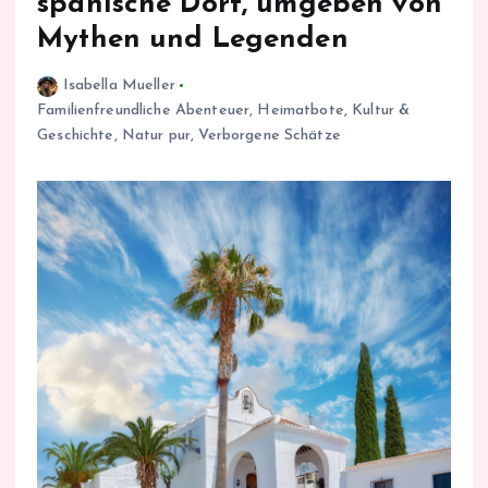
spanische Dorf, umgeben von
Mythen und Legenden
Isabella Mueller
Familienfreundliche Abenteuer
,
Heimatbote
,
Kultur &
Geschichte
,
Natur pur
,
Verborgene Schätze