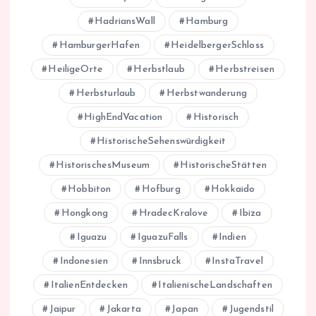
HadriansWall
Hamburg
HamburgerHafen
HeidelbergerSchloss
HeiligeOrte
Herbstlaub
Herbstreisen
Herbsturlaub
Herbstwanderung
HighEndVacation
Historisch
HistorischeSehenswürdigkeit
HistorischesMuseum
HistorischeStätten
Hobbiton
Hofburg
Hokkaido
Hongkong
HradecKralove
Ibiza
Iguazu
IguazuFalls
Indien
Indonesien
Innsbruck
InstaTravel
ItalienEntdecken
ItalienischeLandschaften
Jaipur
Jakarta
Japan
Jugendstil