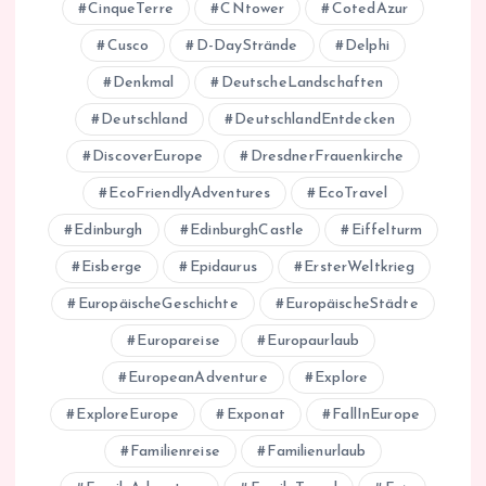
CinqueTerre
CNtower
CotedAzur
Cusco
D-DayStrände
Delphi
Denkmal
DeutscheLandschaften
Deutschland
DeutschlandEntdecken
DiscoverEurope
DresdnerFrauenkirche
EcoFriendlyAdventures
EcoTravel
Edinburgh
EdinburghCastle
Eiffelturm
Eisberge
Epidaurus
ErsterWeltkrieg
EuropäischeGeschichte
EuropäischeStädte
Europareise
Europaurlaub
EuropeanAdventure
Explore
ExploreEurope
Exponat
FallInEurope
Familienreise
Familienurlaub