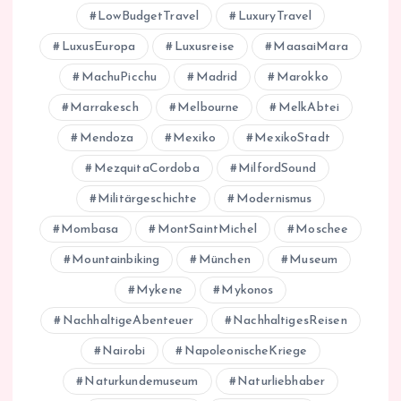
LowBudgetTravel
LuxuryTravel
LuxusEuropa
Luxusreise
MaasaiMara
MachuPicchu
Madrid
Marokko
Marrakesch
Melbourne
MelkAbtei
Mendoza
Mexiko
MexikoStadt
MezquitaCordoba
MilfordSound
Militärgeschichte
Modernismus
Mombasa
MontSaintMichel
Moschee
Mountainbiking
München
Museum
Mykene
Mykonos
NachhaltigeAbenteuer
NachhaltigesReisen
Nairobi
NapoleonischeKriege
Naturkundemuseum
Naturliebhaber