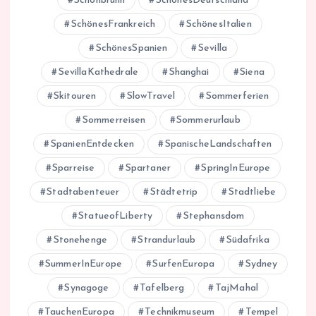
Schönbrunn
SchönesDeutschland
SchönesFrankreich
SchönesItalien
SchönesSpanien
Sevilla
SevillaKathedrale
Shanghai
Siena
Skitouren
SlowTravel
Sommerferien
Sommerreisen
Sommerurlaub
SpanienEntdecken
SpanischeLandschaften
Sparreise
Spartaner
SpringInEurope
Stadtabenteuer
Städtetrip
Stadtliebe
StatueofLiberty
Stephansdom
Stonehenge
Strandurlaub
Südafrika
SummerInEurope
SurfenEuropa
Sydney
Synagoge
Tafelberg
TajMahal
TauchenEuropa
Technikmuseum
Tempel