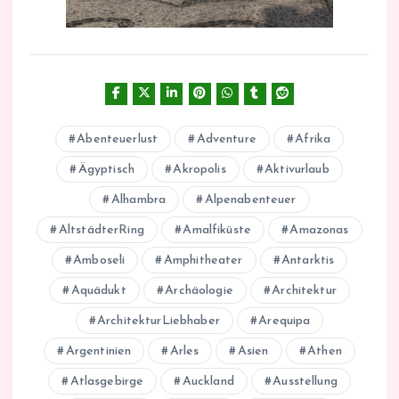
Abenteuerlust
Adventure
Afrika
Ägyptisch
Akropolis
Aktivurlaub
Alhambra
Alpenabenteuer
AltstädterRing
Amalfiküste
Amazonas
Amboseli
Amphitheater
Antarktis
Aquädukt
Archäologie
Architektur
ArchitekturLiebhaber
Arequipa
Argentinien
Arles
Asien
Athen
Atlasgebirge
Auckland
Ausstellung