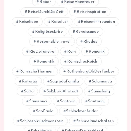
Rabat
ReiseAbenteuer
ReiseDurchDieZeit
Reiseinspiration
Reiseliebe
Reiselust
ReisemitFreunden
ReligiösesErbe
Renaissance
ResponsibleTravel
Rhodos
RioDeJaneiro
Rom
Romanik
Romantik
RömischesReich
RömischeThermen
RothenburgObDerTauber
Rotorua
SagradaFamilia
Salamanca
Salta
SalzburgAltstadt
Sammlung
Sanssouci
Santorin
Santorini
SaoPaulo
Schlachtenfelder
SchlossNeuschwanstein
Schneelandschaften