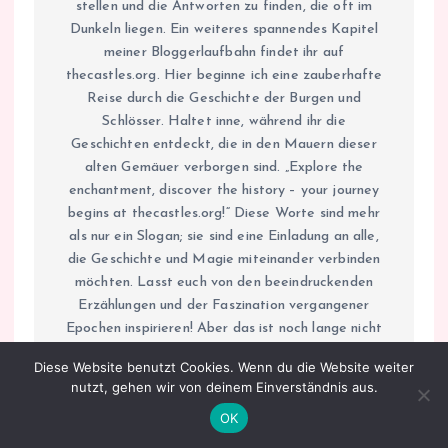
stellen und die Antworten zu finden, die oft im
Dunkeln liegen. Ein weiteres spannendes Kapitel
meiner Bloggerlaufbahn findet ihr auf
thecastles.org. Hier beginne ich eine zauberhafte
Reise durch die Geschichte der Burgen und
Schlösser. Haltet inne, während ihr die
Geschichten entdeckt, die in den Mauern dieser
alten Gemäuer verborgen sind. „Explore the
enchantment, discover the history – your journey
begins at thecastles.org!“ Diese Worte sind mehr
als nur ein Slogan; sie sind eine Einladung an alle,
die Geschichte und Magie miteinander verbinden
möchten. Lasst euch von den beeindruckenden
Erzählungen und der Faszination vergangener
Epochen inspirieren! Aber das ist noch lange nicht
alles! Auf kripo.org erwartet euch ein
Diese Website benutzt Cookies. Wenn du die Website weiter
umfassendes Onlinemagazin für echte
nutzt, gehen wir von deinem Einverständnis aus.
Kriminalfälle. Taucht ein in die Welt des
OK
Verbrechens, erfahrt von den realen Geschichten
hinter den Schlagzeilen und den Menschen, die