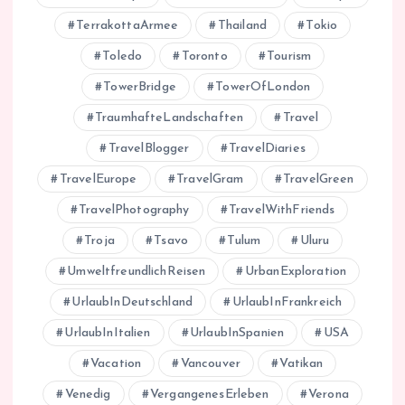
TerrakottaArmee
Thailand
Tokio
Toledo
Toronto
Tourism
TowerBridge
TowerOfLondon
TraumhafteLandschaften
Travel
TravelBlogger
TravelDiaries
TravelEurope
TravelGram
TravelGreen
TravelPhotography
TravelWithFriends
Troja
Tsavo
Tulum
Uluru
UmweltfreundlichReisen
UrbanExploration
UrlaubInDeutschland
UrlaubInFrankreich
UrlaubInItalien
UrlaubInSpanien
USA
Vacation
Vancouver
Vatikan
Venedig
VergangenesErleben
Verona