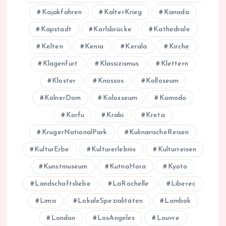
Kajakfahren
KalterKrieg
Kanada
Kapstadt
Karlsbrücke
Kathedrale
Kelten
Kenia
Kerala
Kirche
Klagenfurt
Klassizismus
Klettern
Kloster
Knossos
Kolloseum
KölnerDom
Kolosseum
Komodo
Korfu
Krabi
Kreta
KrugerNationalPark
KulinarischeReisen
KulturErbe
Kulturerlebnis
Kulturreisen
Kunstmuseum
KutnaHora
Kyoto
Landschaftsliebe
LaRochelle
Liberec
Lima
LokaleSpezialitäten
Lombok
London
LosAngeles
Louvre