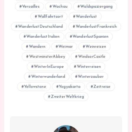
Versailles
Wachau
Waldspaziergang
Wallfahrtsort
Wanderlust
WanderlustDeutschland
WanderlustFrankreich
WanderlustItalien
WanderlustSpanien
Wandern
Weimar
Weinreisen
WestminsterAbbey
WindsorCastle
WinterInEurope
Winterreisen
Winterwunderland
Winterzauber
Yellowstone
Yogyakarta
Zeitreise
ZweiterWeltkrieg