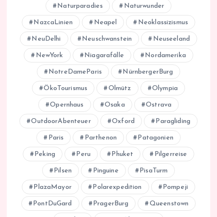
Naturparadies
Naturwunder
NazcaLinien
Neapel
Neoklassizismus
NeuDelhi
Neuschwanstein
Neuseeland
NewYork
Niagarafälle
Nordamerika
NotreDameParis
NürnbergerBurg
ÖkoTourismus
Olmütz
Olympia
Opernhaus
Osaka
Ostrava
OutdoorAbenteuer
Oxford
Paragliding
Paris
Parthenon
Patagonien
Peking
Peru
Phuket
Pilgerreise
Pilsen
Pinguine
PisaTurm
PlazaMayor
Polarexpedition
Pompeji
PontDuGard
PragerBurg
Queenstown