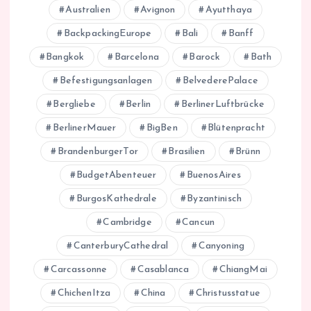
Australien
Avignon
Ayutthaya
BackpackingEurope
Bali
Banff
Bangkok
Barcelona
Barock
Bath
Befestigungsanlagen
BelvederePalace
Bergliebe
Berlin
BerlinerLuftbrücke
BerlinerMauer
BigBen
Blütenpracht
BrandenburgerTor
Brasilien
Brünn
BudgetAbenteuer
BuenosAires
BurgosKathedrale
Byzantinisch
Cambridge
Cancun
CanterburyCathedral
Canyoning
Carcassonne
Casablanca
ChiangMai
ChichenItza
China
Christusstatue