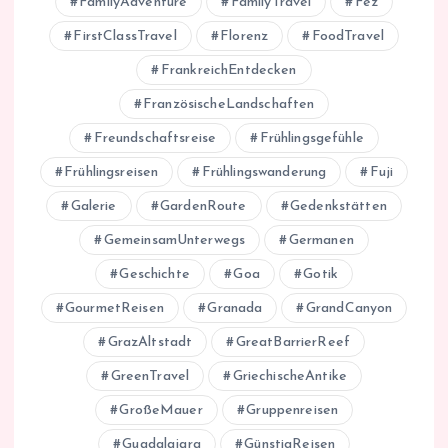
FamilyAdventure
FamilyTravel
Fez
FirstClassTravel
Florenz
FoodTravel
FrankreichEntdecken
FranzösischeLandschaften
Freundschaftsreise
Frühlingsgefühle
Frühlingsreisen
Frühlingswanderung
Fuji
Galerie
GardenRoute
Gedenkstätten
GemeinsamUnterwegs
Germanen
Geschichte
Goa
Gotik
GourmetReisen
Granada
GrandCanyon
GrazAltstadt
GreatBarrierReef
GreenTravel
GriechischeAntike
GroßeMauer
Gruppenreisen
Guadalajara
GünstigReisen