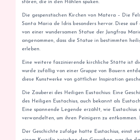
stören, die in den Höhlen spuken.
Die gespenstischen Kirchen von Matera – Die Fels
Santa Maria de Idris besonders hervor. Diese auf
von einer wundersamen Statue der Jungfrau Maria,
angenommen, dass die Statue in bestimmten heilig
erleben.
Eine weitere faszinierende kirchliche Stätte ist d
wurde zufällig von einer Gruppe von Bauern entd
diese Kunstwerke von göttlicher Inspiration gesch
Die Zauberei des Heiligen Eustachius: Eine Gesc
des Heiligen Eustachius, auch bekannt als Eustach
Eine spannende Legende erzählt, wie Eustachius u
verwandelten, um ihren Peinigern zu entkommen. De
Der Geschichte zufolge hatte Eustachius, einst e