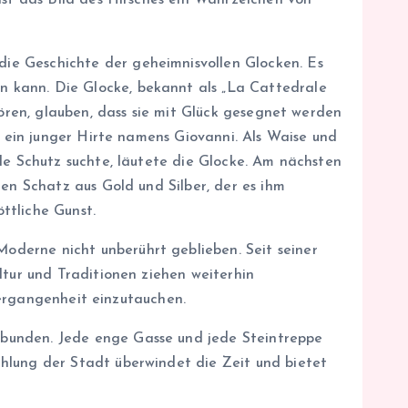
ist das Bild des Hirsches ein Wahrzeichen von
ie Geschichte der geheimnisvollen Glocken. Es
 kann. Die Glocke, bekannt als „La Cattedrale
hören, glauben, dass sie mit Glück gesegnet werden
, ein junger Hirte namens Giovanni. Als Waise und
le Schutz suchte, läutete die Glocke. Am nächsten
en Schatz aus Gold und Silber, der es ihm
ttliche Gunst.
derne nicht unberührt geblieben. Seit seiner
ltur und Traditionen ziehen weiterhin
 Vergangenheit einzutauchen.
rbunden. Jede enge Gasse und jede Steintreppe
hlung der Stadt überwindet die Zeit und bietet