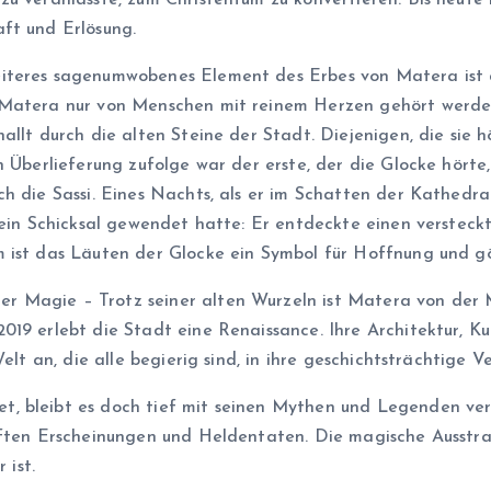
u veranlasste, zum Christentum zu konvertieren. Bis heute 
ft und Erlösung.
iteres sagenumwobenes Element des Erbes von Matera ist d
 Matera nur von Menschen mit reinem Herzen gehört werden
allt durch die alten Steine der Stadt. Diejenigen, die sie 
n Überlieferung zufolge war der erste, der die Glocke hörte
h die Sassi. Eines Nachts, als er im Schatten der Kathedra
sein Schicksal gewendet hatte: Er entdeckte einen versteckt
 ist das Läuten der Glocke ein Symbol für Hoffnung und gö
 Magie – Trotz seiner alten Wurzeln ist Matera von der Mo
19 erlebt die Stadt eine Renaissance. Ihre Architektur, Ku
Welt an, die alle begierig sind, in ihre geschichtsträchtige
, bleibt es doch tief mit seinen Mythen und Legenden ve
aften Erscheinungen und Heldentaten. Die magische Ausstra
 ist.