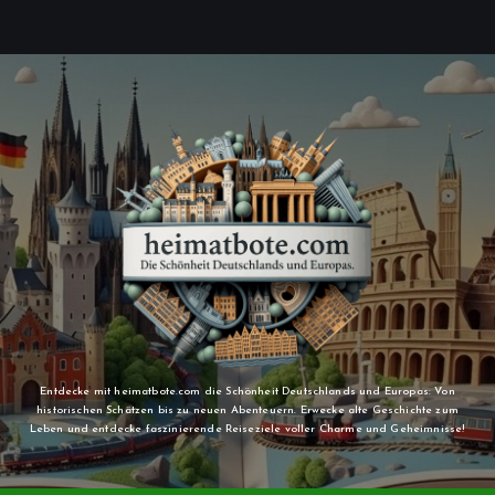
n
Entdecke mit heimatbote.com die Schönheit Deutschlands und Europas: Von
historischen Schätzen bis zu neuen Abenteuern. Erwecke alte Geschichte zum
Leben und entdecke faszinierende Reiseziele voller Charme und Geheimnisse!