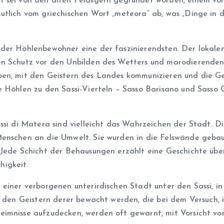
 sei von den alten Pelasgern gegründet worden, einem vorh
utlich vom griechischen Wort „meteora“ ab, was „Dinge in 
der Höhlenbewohner eine der faszinierendsten. Der lokalen
en Schutz vor den Unbilden des Wetters und marodierende
en, mit den Geistern des Landes kommunizieren und die Ge
se Höhlen zu den Sassi-Vierteln – Sasso Barisano und Sass
assi di Matera sind vielleicht das Wahrzeichen der Stadt. 
 Menschen an die Umwelt. Sie wurden in die Felswände geb
 Jede Schicht der Behausungen erzählt eine Geschichte über
higkeit.
 einer verborgenen unterirdischen Stadt unter den Sassi, i
n den Geistern derer bewacht werden, die bei dem Versuch, 
imnisse aufzudecken, werden oft gewarnt, mit Vorsicht vor