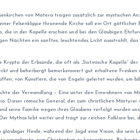
enkirchen von Matera tragen zusätzlich zur mystischen Anz
 einer Felsenklippe thronende Kirche soll ein Ort göttlich
 die in der Kapelle erschien und bei den Gläubigen Ehrfurc
en Nächten ein sanftes, leuchtendes Licht ausstrahlt, das
ie Krypta der Erbsünde, die oft als „Sixtinische Kapelle” d
eckt und beherbergt bemerkenswert gut erhaltene Fresken
affen, von Künstlern, die von Engeln geleitet wurden, um bi
hichte der Verwandlung – Eine unter den Einwohnern von Ma
io. Dieser römische General, der zum christlichen Märtyrer 
nd seine Familie wegen ihres Glaubens verfolgt wurden und
r Mythos lebt weiter und trägt zur reichen Folklore bei, d
in gläubiger Heide, während der Jagd eine Vision, die sein