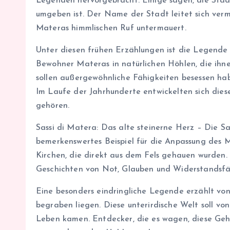
Legenden hervorgebracht. Einige sagen, die Stadt
umgeben ist. Der Name der Stadt leitet sich verm
Materas himmlischen Ruf untermauert.
Unter diesen frühen Erzählungen ist die Legende 
Bewohner Materas in natürlichen Höhlen, die ihn
sollen außergewöhnliche Fähigkeiten besessen hab
Im Laufe der Jahrhunderte entwickelten sich die
gehören.
Sassi di Matera: Das alte steinerne Herz – Die S
bemerkenswertes Beispiel für die Anpassung des
Kirchen, die direkt aus dem Fels gehauen wurden.
Geschichten von Not, Glauben und Widerstandsfä
Eine besonders eindringliche Legende erzählt von
begraben liegen. Diese unterirdische Welt soll vo
Leben kamen. Entdecker, die es wagen, diese Gehe