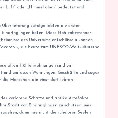
ellenischen Volk, das selbst von Geheimnissen
der Luft“ oder „Himmel oben“ bedeutet und
 Überlieferung zufolge lebten die ersten
n Eindringlingen boten. Diese Höhlenbewohner
heimnisse des Universums entschlüsseln können.
o Caveoso –, die heute zum UNESCO-Weltkulturerbe
Diese alten Höhlenwohnungen sind ein
aut und umfassen Wohnungen, Geschäfte und sogar
 die Menschen, die einst dort lebten –
n der verlorene Schätze und antike Artefakte
ihre Stadt vor Eindringlingen zu schützen, ums
zugehen, damit sie nicht die ruhelosen Seelen