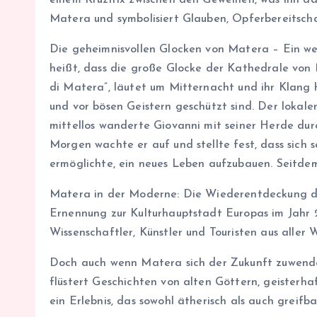
einem Kruzifix zwischen den Geweihen, was ihn daz
Matera und symbolisiert Glauben, Opferbereitscha
Die geheimnisvollen Glocken von Matera – Ein we
heißt, dass die große Glocke der Kathedrale von
di Matera”, läutet um Mitternacht und ihr Klang h
und vor bösen Geistern geschützt sind. Der lokale
mittellos wanderte Giovanni mit seiner Herde durc
Morgen wachte er auf und stellte fest, dass sich 
ermöglichte, ein neues Leben aufzubauen. Seitdem
Matera in der Moderne: Die Wiederentdeckung der
Ernennung zur Kulturhauptstadt Europas im Jahr 20
Wissenschaftler, Künstler und Touristen aus aller 
Doch auch wenn Matera sich der Zukunft zuwendet
flüstert Geschichten von alten Göttern, geisterh
ein Erlebnis, das sowohl ätherisch als auch greifbar