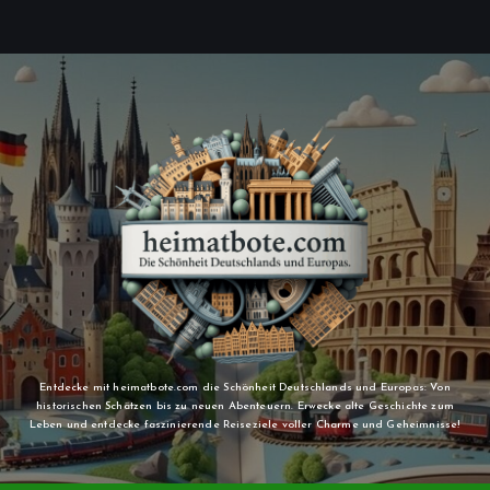
Entdecke mit heimatbote.com die Schönheit Deutschlands und Europas: Von
historischen Schätzen bis zu neuen Abenteuern. Erwecke alte Geschichte zum
Leben und entdecke faszinierende Reiseziele voller Charme und Geheimnisse!