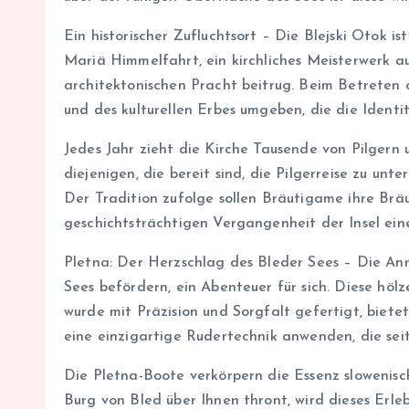
Ein historischer Zufluchtsort – Die Blejski Otok i
Mariä Himmelfahrt, ein kirchliches Meisterwerk au
architektonischen Pracht beitrug. Beim Betreten 
und des kulturellen Erbes umgeben, die die Identi
Jedes Jahr zieht die Kirche Tausende von Pilgern u
diejenigen, die bereit sind, die Pilgerreise zu un
Der Tradition zufolge sollen Bräutigame ihre Bräu
geschichtsträchtigen Vergangenheit der Insel ein
Pletna: Der Herzschlag des Bleder Sees – Die Anr
Sees befördern, ein Abenteuer für sich. Diese höl
wurde mit Präzision und Sorgfalt gefertigt, biete
eine einzigartige Rudertechnik anwenden, die se
Die Pletna-Boote verkörpern die Essenz slowenisc
Burg von Bled über Ihnen thront, wird dieses Erle