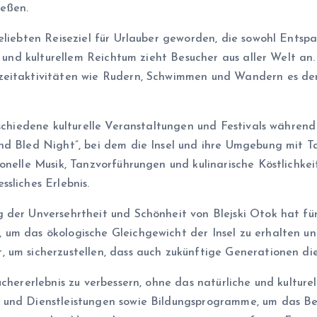
ießen.
beliebten Reiseziel für Urlauber geworden, die sowohl Ents
n und kulturellem Reichtum zieht Besucher aus aller Welt an.
zeitaktivitäten wie Rudern, Schwimmen und Wandern es den
rschiedene kulturelle Veranstaltungen und Festivals während
and Bled Night”, bei dem die Insel und ihre Umgebung mit 
onelle Musik, Tanzvorführungen und kulinarische Köstlichke
sliches Erlebnis.
 der Unversehrtheit und Schönheit von Blejski Otok hat fü
m das ökologische Gleichgewicht der Insel zu erhalten und 
 um sicherzustellen, dass auch zukünftige Generationen di
chererlebnis zu verbessern, ohne das natürliche und kulturel
und Dienstleistungen sowie Bildungsprogramme, um das Bewu