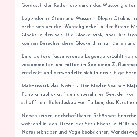
Geräusch der Ruder, die durch das Wasser gleiten,
Legenden in Stein und Wasser – Blejski Otok ist 
dreht sich um die „Wunschglocke” in der Kirche 
Glocke in den See. Die Glocke sank, aber ihre fr
können Besucher diese Glocke dreimal läuten und s
Eine weitere faszinierende Legende erzählt von de
versammelten, um mitten im See einen Zufluchtsor
entdeckt und verwandelte sich in das ruhige Parad
Meisterwerk der Natur – Der Bleder See mit Blejs
Panoramablick auf den unberührten See, der von e
schafft ein Kaleidoskop von Farben, das Künstler 
Neben seiner landschaftlichen Schönheit beherber
während in den Tiefen des Sees Fische in Hülle u
Naturliebhaber und Vogelbeobachter. Wanderwege r