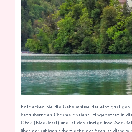
Entdecken Sie die Geheimnisse der einzigartigen I
bezaubernden Charme anzieht. Eingebettet in die 
Otok (Bled-Insel) und ist das einzige Insel-See-
über der ruhigen Oberfläche des Sees ist diese w