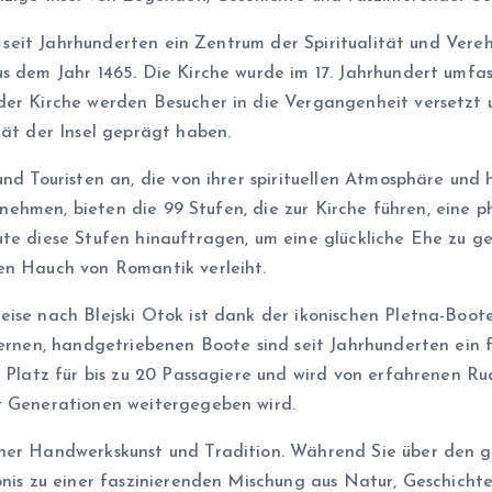
st seit Jahrhunderten ein Zentrum der Spiritualität und Ver
s dem Jahr 1465. Die Kirche wurde im 17. Jahrhundert umfas
der Kirche werden Besucher in die Vergangenheit versetzt u
tät der Insel geprägt haben.
nd Touristen an, die von ihrer spirituellen Atmosphäre und h
ternehmen, bieten die 99 Stufen, die zur Kirche führen, eine
te diese Stufen hinauftragen, um eine glückliche Ehe zu ge
en Hauch von Romantik verleiht.
eise nach Blejski Otok ist dank der ikonischen Pletna-Boot
zernen, handgetriebenen Boote sind seit Jahrhunderten ein f
t Platz für bis zu 20 Passagiere und wird von erfahrenen Ru
it Generationen weitergegeben wird.
her Handwerkskunst und Tradition. Während Sie über den gl
bnis zu einer faszinierenden Mischung aus Natur, Geschicht