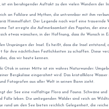
 ist ein beruhigender Auftakt zu den vielen Wundern der Ins
reich an Folklore und Mythen, die untrennbar mit ihm verbu
Mariä Himmelfahrt. Der Legende nach warf eine trauernde
omme Tat erregte die Aufmerksamkeit des Papstes, der eine 
ich etwas wünschen, in der Hoffnung, dass ihr Wunsch in Er
n Ursprüngen der Insel. Es heißt, dass die Insel entstand, 
t für ihre nächtlichen Festlichkeiten zu schaffen. Diese 
ies, das wir heute kennen.
ki Otok in seiner Mitte ist ein wahres Naturwunder. Umgeb
iner Bergkulisse eingerahmt wird. Das kristallklare Wasser
und Fotografen aus aller Welt in seinen Bann zieht.
gt der See eine vielfältige Flora und Fauna. Schwäne und
nd Fülle leben. Die umliegenden Wälder sind reich an Wild
und um den See bieten reichlich Gelegenheit, die reiche A