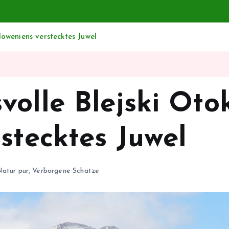
loweniens verstecktes Juwel
olle Blejski Otok
stecktes Juwel
atur pur
,
Verborgene Schätze