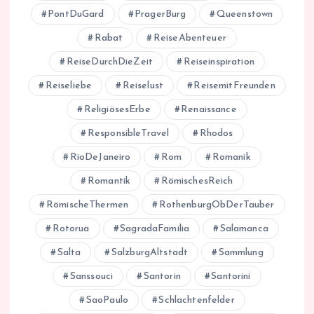
PontDuGard
PragerBurg
Queenstown
Rabat
ReiseAbenteuer
ReiseDurchDieZeit
Reiseinspiration
Reiseliebe
Reiselust
ReisemitFreunden
ReligiösesErbe
Renaissance
ResponsibleTravel
Rhodos
RioDeJaneiro
Rom
Romanik
Romantik
RömischesReich
RömischeThermen
RothenburgObDerTauber
Rotorua
SagradaFamilia
Salamanca
Salta
SalzburgAltstadt
Sammlung
Sanssouci
Santorin
Santorini
SaoPaulo
Schlachtenfelder