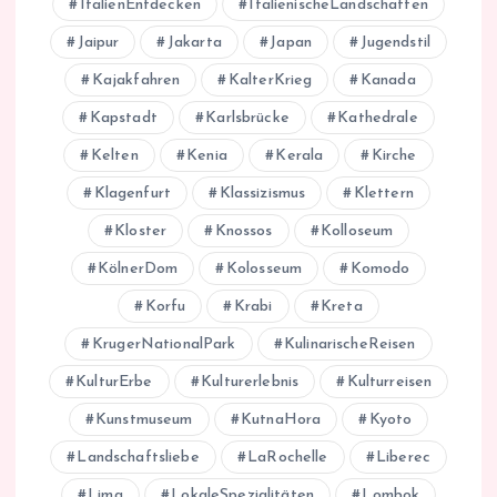
ItalienEntdecken
ItalienischeLandschaften
Jaipur
Jakarta
Japan
Jugendstil
Kajakfahren
KalterKrieg
Kanada
Kapstadt
Karlsbrücke
Kathedrale
Kelten
Kenia
Kerala
Kirche
Klagenfurt
Klassizismus
Klettern
Kloster
Knossos
Kolloseum
KölnerDom
Kolosseum
Komodo
Korfu
Krabi
Kreta
KrugerNationalPark
KulinarischeReisen
KulturErbe
Kulturerlebnis
Kulturreisen
Kunstmuseum
KutnaHora
Kyoto
Landschaftsliebe
LaRochelle
Liberec
Lima
LokaleSpezialitäten
Lombok