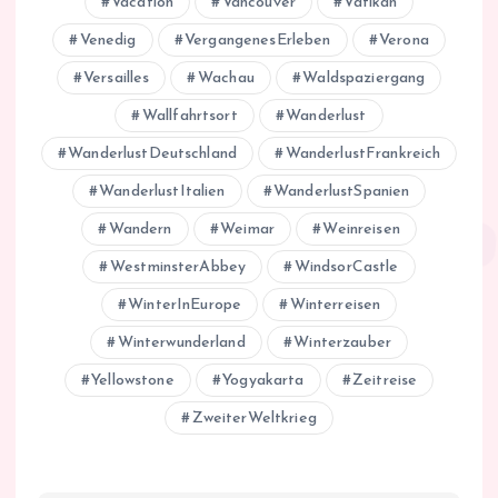
Vacation
Vancouver
Vatikan
Venedig
VergangenesErleben
Verona
Versailles
Wachau
Waldspaziergang
Wallfahrtsort
Wanderlust
WanderlustDeutschland
WanderlustFrankreich
WanderlustItalien
WanderlustSpanien
Wandern
Weimar
Weinreisen
WestminsterAbbey
WindsorCastle
WinterInEurope
Winterreisen
Winterwunderland
Winterzauber
Yellowstone
Yogyakarta
Zeitreise
ZweiterWeltkrieg