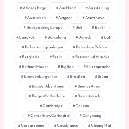
Atlasgebirge
Auckland
Ausstellung
Australien
Avignon
Ayutthaya
BackpackingEurope
Bali
Banff
Bangkok
Barcelona
Barock
Bath
Befestigungsanlagen
BelvederePalace
Bergliebe
Berlin
BerlinerLuftbrücke
BerlinerMauer
BigBen
Blütenpracht
BrandenburgerTor
Brasilien
Brünn
BudgetAbenteuer
BuenosAires
BurgosKathedrale
Byzantinisch
Cambridge
Cancun
CanterburyCathedral
Canyoning
Carcassonne
Casablanca
ChiangMai