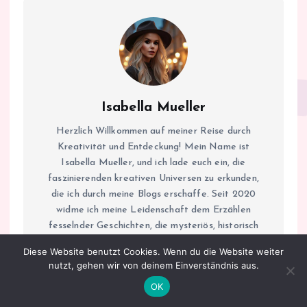
Isabella Mueller
Herzlich Willkommen auf meiner Reise durch
Kreativität und Entdeckung! Mein Name ist
Isabella Mueller, und ich lade euch ein, die
faszinierenden kreativen Universen zu erkunden,
die ich durch meine Blogs erschaffe. Seit 2020
widme ich meine Leidenschaft dem Erzählen
fesselnder Geschichten, die mysteriös, historisch
und emotional sind. Es ist mein Ziel, nicht nur zu
Diese Website benutzt Cookies. Wenn du die Website weiter
unterhalten, sondern auch zum Nachdenken
nutzt, gehen wir von deinem Einverständnis aus.
anzuregen und den Entdeckergeist in jedem von
OK
uns zu wecken. Auf isabellas.blog kombiniere ich
die Spannung von Kriminalgeschichten mit