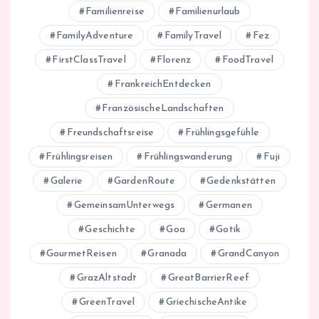
Familienreise
Familienurlaub
FamilyAdventure
FamilyTravel
Fez
FirstClassTravel
Florenz
FoodTravel
FrankreichEntdecken
FranzösischeLandschaften
Freundschaftsreise
Frühlingsgefühle
Frühlingsreisen
Frühlingswanderung
Fuji
Galerie
GardenRoute
Gedenkstätten
GemeinsamUnterwegs
Germanen
Geschichte
Goa
Gotik
GourmetReisen
Granada
GrandCanyon
GrazAltstadt
GreatBarrierReef
GreenTravel
GriechischeAntike