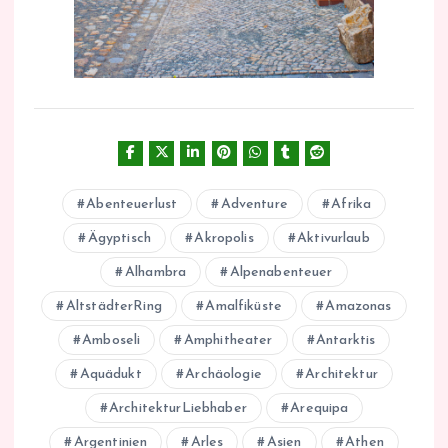
Abenteuerlust
Adventure
Afrika
Ägyptisch
Akropolis
Aktivurlaub
Alhambra
Alpenabenteuer
AltstädterRing
Amalfiküste
Amazonas
Amboseli
Amphitheater
Antarktis
Aquädukt
Archäologie
Architektur
ArchitekturLiebhaber
Arequipa
Argentinien
Arles
Asien
Athen