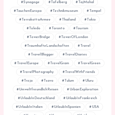
Synagoge
Tafelberg
TajMahal
TauchenEuropa
Technikmuseum
Tempel
TerrakottaArmee
Thailand
Tokio
Toledo
Toronto
Tourism
TowerBridge
TowerOfLondon
TraumhafteLandschaften
Travel
TravelBlogger
TravelDiaries
TravelEurope
TravelGram
TravelGreen
TravelPhotography
TravelWithFriends
Troja
Tsavo
Tulum
Uluru
UmweltfreundlichReisen
UrbanExploration
UrlaubInDeutschland
UrlaubInFrankreich
UrlaubInItalien
UrlaubInSpanien
USA