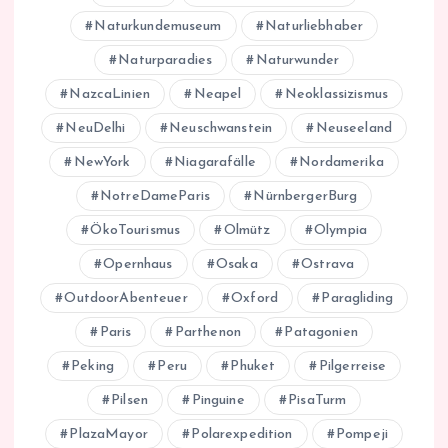
Naturkundemuseum
Naturliebhaber
Naturparadies
Naturwunder
NazcaLinien
Neapel
Neoklassizismus
NeuDelhi
Neuschwanstein
Neuseeland
NewYork
Niagarafälle
Nordamerika
NotreDameParis
NürnbergerBurg
ÖkoTourismus
Olmütz
Olympia
Opernhaus
Osaka
Ostrava
OutdoorAbenteuer
Oxford
Paragliding
Paris
Parthenon
Patagonien
Peking
Peru
Phuket
Pilgerreise
Pilsen
Pinguine
PisaTurm
PlazaMayor
Polarexpedition
Pompeji