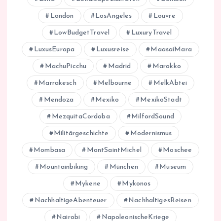
London
LosAngeles
Louvre
LowBudgetTravel
LuxuryTravel
LuxusEuropa
Luxusreise
MaasaiMara
MachuPicchu
Madrid
Marokko
Marrakesch
Melbourne
MelkAbtei
Mendoza
Mexiko
MexikoStadt
MezquitaCordoba
MilfordSound
Militärgeschichte
Modernismus
Mombasa
MontSaintMichel
Moschee
Mountainbiking
München
Museum
Mykene
Mykonos
NachhaltigeAbenteuer
NachhaltigesReisen
Nairobi
NapoleonischeKriege