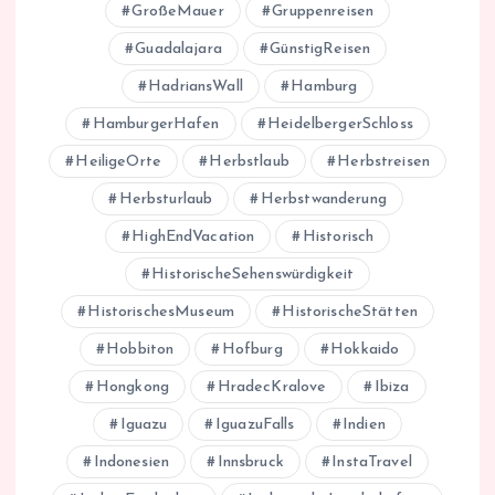
GroßeMauer
Gruppenreisen
Guadalajara
GünstigReisen
HadriansWall
Hamburg
HamburgerHafen
HeidelbergerSchloss
HeiligeOrte
Herbstlaub
Herbstreisen
Herbsturlaub
Herbstwanderung
HighEndVacation
Historisch
HistorischeSehenswürdigkeit
HistorischesMuseum
HistorischeStätten
Hobbiton
Hofburg
Hokkaido
Hongkong
HradecKralove
Ibiza
Iguazu
IguazuFalls
Indien
Indonesien
Innsbruck
InstaTravel