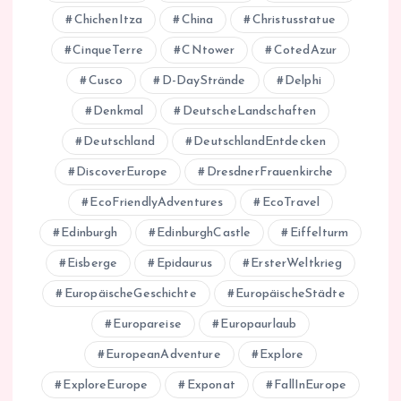
ChichenItza
China
Christusstatue
CinqueTerre
CNtower
CotedAzur
Cusco
D-DayStrände
Delphi
Denkmal
DeutscheLandschaften
Deutschland
DeutschlandEntdecken
DiscoverEurope
DresdnerFrauenkirche
EcoFriendlyAdventures
EcoTravel
Edinburgh
EdinburghCastle
Eiffelturm
Eisberge
Epidaurus
ErsterWeltkrieg
EuropäischeGeschichte
EuropäischeStädte
Europareise
Europaurlaub
EuropeanAdventure
Explore
ExploreEurope
Exponat
FallInEurope