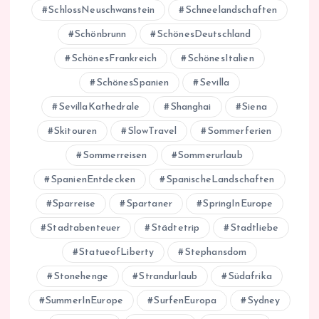
SchlossNeuschwanstein
Schneelandschaften
Schönbrunn
SchönesDeutschland
SchönesFrankreich
SchönesItalien
SchönesSpanien
Sevilla
SevillaKathedrale
Shanghai
Siena
Skitouren
SlowTravel
Sommerferien
Sommerreisen
Sommerurlaub
SpanienEntdecken
SpanischeLandschaften
Sparreise
Spartaner
SpringInEurope
Stadtabenteuer
Städtetrip
Stadtliebe
StatueofLiberty
Stephansdom
Stonehenge
Strandurlaub
Südafrika
SummerInEurope
SurfenEuropa
Sydney