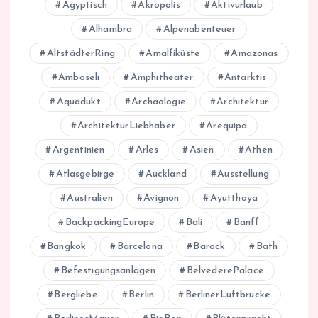
Ägyptisch
Akropolis
Aktivurlaub
Alhambra
Alpenabenteuer
AltstädterRing
Amalfiküste
Amazonas
Amboseli
Amphitheater
Antarktis
Aquädukt
Archäologie
Architektur
ArchitekturLiebhaber
Arequipa
Argentinien
Arles
Asien
Athen
Atlasgebirge
Auckland
Ausstellung
Australien
Avignon
Ayutthaya
BackpackingEurope
Bali
Banff
Bangkok
Barcelona
Barock
Bath
Befestigungsanlagen
BelvederePalace
Bergliebe
Berlin
BerlinerLuftbrücke