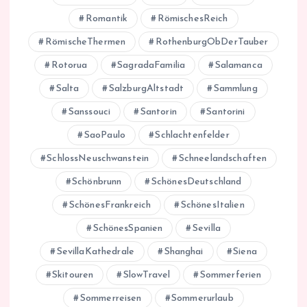
Romantik
RömischesReich
RömischeThermen
RothenburgObDerTauber
Rotorua
SagradaFamilia
Salamanca
Salta
SalzburgAltstadt
Sammlung
Sanssouci
Santorin
Santorini
SaoPaulo
Schlachtenfelder
SchlossNeuschwanstein
Schneelandschaften
Schönbrunn
SchönesDeutschland
SchönesFrankreich
SchönesItalien
SchönesSpanien
Sevilla
SevillaKathedrale
Shanghai
Siena
Skitouren
SlowTravel
Sommerferien
Sommerreisen
Sommerurlaub