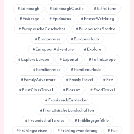
Edinburgh
EdinburghCastle
Eiffelturm
Eisberge
Epidaurus
ErsterWeltkrieg
EuropäischeGeschichte
EuropäischeStädte
Europareise
Europaurlaub
EuropeanAdventure
Explore
ExploreEurope
Exponat
FallInEurope
Familienreise
Familienurlaub
FamilyAdventure
FamilyTravel
Fez
FirstClassTravel
Florenz
FoodTravel
FrankreichEntdecken
FranzösischeLandschaften
Freundschaftsreise
Frühlingsgefühle
Frühlingsreisen
Frühlingswanderung
Fuji