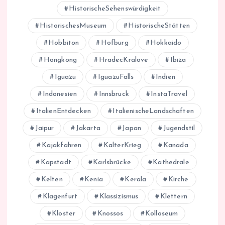
HistorischeSehenswürdigkeit
HistorischesMuseum
HistorischeStätten
Hobbiton
Hofburg
Hokkaido
Hongkong
HradecKralove
Ibiza
Iguazu
IguazuFalls
Indien
Indonesien
Innsbruck
InstaTravel
ItalienEntdecken
ItalienischeLandschaften
Jaipur
Jakarta
Japan
Jugendstil
Kajakfahren
KalterKrieg
Kanada
Kapstadt
Karlsbrücke
Kathedrale
Kelten
Kenia
Kerala
Kirche
Klagenfurt
Klassizismus
Klettern
Kloster
Knossos
Kolloseum