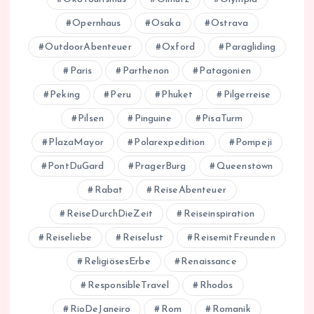
Opernhaus
Osaka
Ostrava
OutdoorAbenteuer
Oxford
Paragliding
Paris
Parthenon
Patagonien
Peking
Peru
Phuket
Pilgerreise
Pilsen
Pinguine
PisaTurm
PlazaMayor
Polarexpedition
Pompeji
PontDuGard
PragerBurg
Queenstown
Rabat
ReiseAbenteuer
ReiseDurchDieZeit
Reiseinspiration
Reiseliebe
Reiselust
ReisemitFreunden
ReligiösesErbe
Renaissance
ResponsibleTravel
Rhodos
RioDeJaneiro
Rom
Romanik