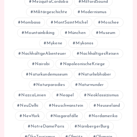
MezquitaCordoba
MilfordSound
Militärgeschichte
Modernismus
Mombasa
MontSaintMichel
Moschee
Mountainbiking
München
Museum
Mykene
Mykonos
NachhaltigeAbenteuer
NachhaltigesReisen
Nairobi
NapoleonischeKriege
Naturkundemuseum
Naturliebhaber
Naturparadies
Naturwunder
NazcaLinien
Neapel
Neoklassizismus
NeuDelhi
Neuschwanstein
Neuseeland
NewYork
Niagarafälle
Nordamerika
NotreDameParis
NürnbergerBurg
ÖkoTourismus
Olmütz
Olympia