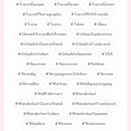
TravelEurope
TravelGram
TravelGreen
TravelPhotography
TravelWithFriends
Troja
Tsavo
Tulum
Uluru
UmweltfreundlichReisen
UrbanExploration
UrlaubInDeutschland
UrlaubInFrankreich
UrlaubInItalien
UrlaubInSpanien
USA
Vacation
Vancouver
Vatikan
Venedig
VergangenesErleben
Verona
Versailles
Wachau
Waldspaziergang
Wallfahrtsort
Wanderlust
WanderlustDeutschland
WanderlustFrankreich
WanderlustItalien
WanderlustSpanien
Wandern
Weimar
Weinreisen