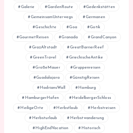
Galerie
GardenRoute
Gedenkstätten
GemeinsamUnterwegs
Germanen
Geschichte
Goa
Gotik
GourmetReisen
Granada
GrandCanyon
GrazAltstadt
GreatBarrierReef
GreenTravel
GriechischeAntike
GroßeMauer
Gruppenreisen
Guadalajara
GünstigReisen
HadriansWall
Hamburg
HamburgerHafen
HeidelbergerSchloss
HeiligeOrte
Herbstlaub
Herbstreisen
Herbsturlaub
Herbstwanderung
HighEndVacation
Historisch