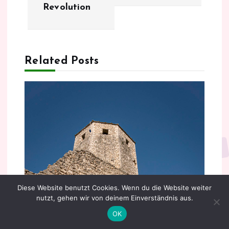
t
Revolution
r
a
Related Posts
g
s
n
a
v
Diese Website benutzt Cookies. Wenn du die Website weiter
i
nutzt, gehen wir von deinem Einverständnis aus.
OK
g