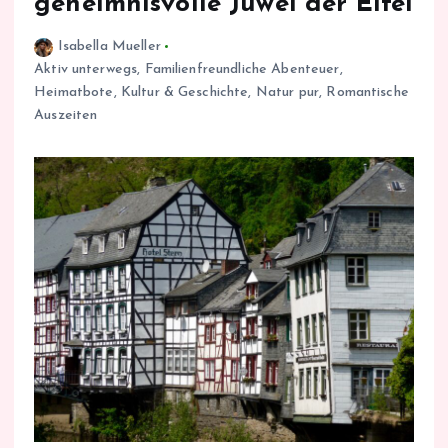
geheimnisvolle Juwel der Eifel
Isabella Mueller
Aktiv unterwegs
,
Familienfreundliche Abenteuer
,
Heimatbote
,
Kultur & Geschichte
,
Natur pur
,
Romantische
Auszeiten