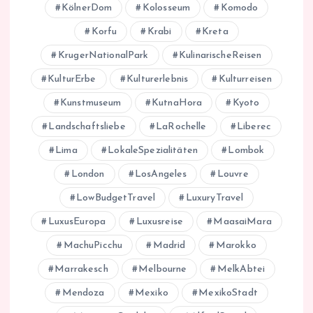
KölnerDom
Kolosseum
Komodo
Korfu
Krabi
Kreta
KrugerNationalPark
KulinarischeReisen
KulturErbe
Kulturerlebnis
Kulturreisen
Kunstmuseum
KutnaHora
Kyoto
Landschaftsliebe
LaRochelle
Liberec
Lima
LokaleSpezialitäten
Lombok
London
LosAngeles
Louvre
LowBudgetTravel
LuxuryTravel
LuxusEuropa
Luxusreise
MaasaiMara
MachuPicchu
Madrid
Marokko
Marrakesch
Melbourne
MelkAbtei
Mendoza
Mexiko
MexikoStadt