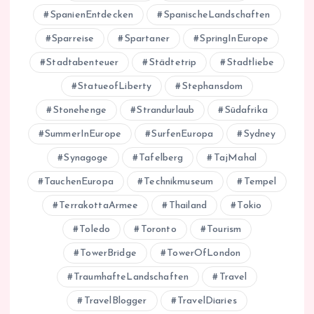
SpanienEntdecken
SpanischeLandschaften
Sparreise
Spartaner
SpringInEurope
Stadtabenteuer
Städtetrip
Stadtliebe
StatueofLiberty
Stephansdom
Stonehenge
Strandurlaub
Südafrika
SummerInEurope
SurfenEuropa
Sydney
Synagoge
Tafelberg
TajMahal
TauchenEuropa
Technikmuseum
Tempel
TerrakottaArmee
Thailand
Tokio
Toledo
Toronto
Tourism
TowerBridge
TowerOfLondon
TraumhafteLandschaften
Travel
TravelBlogger
TravelDiaries