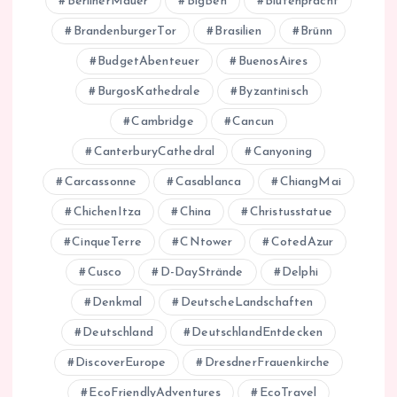
BerlinerMauer
BigBen
Blütenpracht
BrandenburgerTor
Brasilien
Brünn
BudgetAbenteuer
BuenosAires
BurgosKathedrale
Byzantinisch
Cambridge
Cancun
CanterburyCathedral
Canyoning
Carcassonne
Casablanca
ChiangMai
ChichenItza
China
Christusstatue
CinqueTerre
CNtower
CotedAzur
Cusco
D-DayStrände
Delphi
Denkmal
DeutscheLandschaften
Deutschland
DeutschlandEntdecken
DiscoverEurope
DresdnerFrauenkirche
EcoFriendlyAdventures
EcoTravel