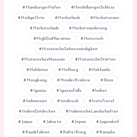
HamburgerHafen
HeidelbergerSchloss
HeiligeOrte
Herbstlaub
Herbstreisen
Herbsturlaub
Herbstwanderung
HighEndVacation
Historisch
HistorischeSehenswürdigkeit
HistorischesMuseum
HistorischeStätten
Hobbiton
Hofburg
Hokkaido
Hongkong
HradecKralove
Ibiza
Iguazu
IguazuFalls
Indien
Indonesien
Innsbruck
InstaTravel
ItalienEntdecken
ItalienischeLandschaften
Jaipur
Jakarta
Japan
Jugendstil
Kajakfahren
KalterKrieg
Kanada