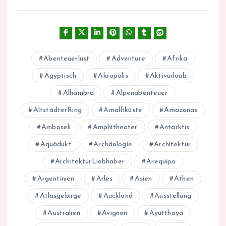
Abenteuerlust
Adventure
Afrika
Ägyptisch
Akropolis
Aktivurlaub
Alhambra
Alpenabenteuer
AltstädterRing
Amalfiküste
Amazonas
Amboseli
Amphitheater
Antarktis
Aquädukt
Archäologie
Architektur
ArchitekturLiebhaber
Arequipa
Argentinien
Arles
Asien
Athen
Atlasgebirge
Auckland
Ausstellung
Australien
Avignon
Ayutthaya