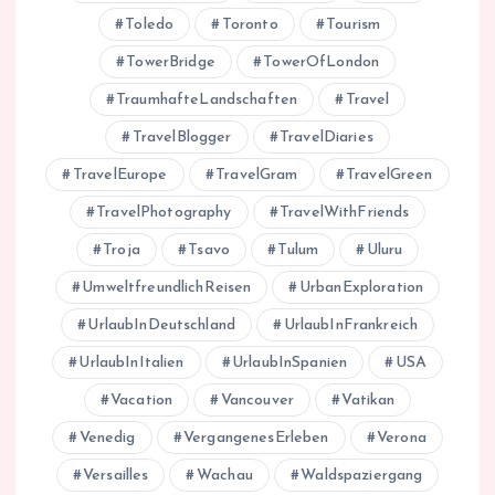
Toledo
Toronto
Tourism
TowerBridge
TowerOfLondon
TraumhafteLandschaften
Travel
TravelBlogger
TravelDiaries
TravelEurope
TravelGram
TravelGreen
TravelPhotography
TravelWithFriends
Troja
Tsavo
Tulum
Uluru
UmweltfreundlichReisen
UrbanExploration
UrlaubInDeutschland
UrlaubInFrankreich
UrlaubInItalien
UrlaubInSpanien
USA
Vacation
Vancouver
Vatikan
Venedig
VergangenesErleben
Verona
Versailles
Wachau
Waldspaziergang