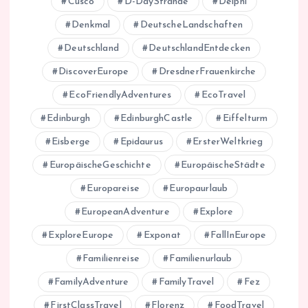
Cusco
D-DayStrände
Delphi
Denkmal
DeutscheLandschaften
Deutschland
DeutschlandEntdecken
DiscoverEurope
DresdnerFrauenkirche
EcoFriendlyAdventures
EcoTravel
Edinburgh
EdinburghCastle
Eiffelturm
Eisberge
Epidaurus
ErsterWeltkrieg
EuropäischeGeschichte
EuropäischeStädte
Europareise
Europaurlaub
EuropeanAdventure
Explore
ExploreEurope
Exponat
FallInEurope
Familienreise
Familienurlaub
FamilyAdventure
FamilyTravel
Fez
FirstClassTravel
Florenz
FoodTravel