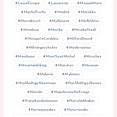
LuxusEuropa
Luxusreise
MaasaiMara
MachuPicchu
Madrid
Marokko
Marrakesch
Melbourne
MelkAbtei
Mendoza
Mexiko
MexikoStadt
MezquitaCordoba
MilfordSound
Militärgeschichte
Modernismus
Mombasa
MontSaintMichel
Moschee
Mountainbiking
München
Museum
Mykene
Mykonos
NachhaltigeAbenteuer
NachhaltigesReisen
Nairobi
NapoleonischeKriege
Naturkundemuseum
Naturliebhaber
Naturparadies
Naturwunder