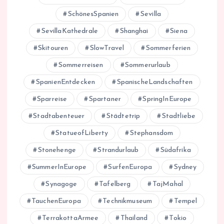
SchönesSpanien
Sevilla
SevillaKathedrale
Shanghai
Siena
Skitouren
SlowTravel
Sommerferien
Sommerreisen
Sommerurlaub
SpanienEntdecken
SpanischeLandschaften
Sparreise
Spartaner
SpringInEurope
Stadtabenteuer
Städtetrip
Stadtliebe
StatueofLiberty
Stephansdom
Stonehenge
Strandurlaub
Südafrika
SummerInEurope
SurfenEuropa
Sydney
Synagoge
Tafelberg
TajMahal
TauchenEuropa
Technikmuseum
Tempel
TerrakottaArmee
Thailand
Tokio