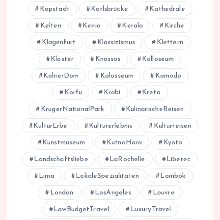
Kapstadt
Karlsbrücke
Kathedrale
Kelten
Kenia
Kerala
Kirche
Klagenfurt
Klassizismus
Klettern
Kloster
Knossos
Kolloseum
KölnerDom
Kolosseum
Komodo
Korfu
Krabi
Kreta
KrugerNationalPark
KulinarischeReisen
KulturErbe
Kulturerlebnis
Kulturreisen
Kunstmuseum
KutnaHora
Kyoto
Landschaftsliebe
LaRochelle
Liberec
Lima
LokaleSpezialitäten
Lombok
London
LosAngeles
Louvre
LowBudgetTravel
LuxuryTravel