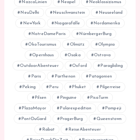
NazcaLinien
Neapel
Neoklassizismus
NeuDelhi
Neuschwanstein
Neuseeland
NewYork
Niagarafälle
Nordamerika
NotreDameParis
NürnbergerBurg
ÖkoTourismus
Olmütz
Olympia
Opernhaus
Osaka
Ostrava
OutdoorAbenteuer
Oxford
Paragliding
Paris
Parthenon
Patagonien
Peking
Peru
Phuket
Pilgerreise
Pilsen
Pinguine
PisaTurm
PlazaMayor
Polarexpedition
Pompeji
PontDuGard
PragerBurg
Queenstown
Rabat
ReiseAbenteuer