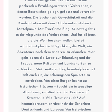
criminal.energy entführe ich euch in die
packenden Erzählungen wahrer Verbrechen, in
denen Bösewichte gejagt, gefasst und verurteilt
werden. Die Suche nach Gerechtigkeit und die
Konfrontation mit dem Unbekannten stehen im
Mittelpunkt. Mit TrueCrime Blog 187.news geht’s
in die Abgründe des Verbrechens. Und für all jene,
die die Welt bereisen wollen, bietet
wanderlust.plus die Möglichkeit, die Welt, ein
Abenteuer nach dem anderen, zu erkunden. Hier
geht es um die Liebe zur Erkundung und die
Freude, neue Kulturen und Landschaften zu
entdecken. Mein weiterer Blog hauntedplace.net
lädt euch ein, die schaurigsten Spukorte zu
entdecken. Von alten Burgen bis hin zu
historischen Häusern – taucht ein in gruselige
Abenteuer, kuratiert von der Baroness of
Stainton le Vale. Traut ihr euch? Auf
heimatbote.com entdeckt ihr die Schönheit
Deutschlands und Europas: Von historischen