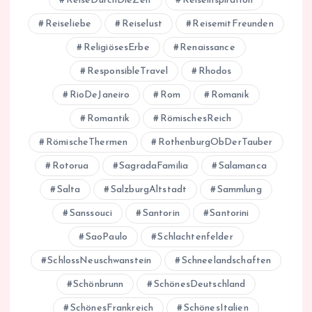
ReiseDurchDieZeit
Reiseinspiration
Reiseliebe
Reiselust
ReisemitFreunden
ReligiösesErbe
Renaissance
ResponsibleTravel
Rhodos
RioDeJaneiro
Rom
Romanik
Romantik
RömischesReich
RömischeThermen
RothenburgObDerTauber
Rotorua
SagradaFamilia
Salamanca
Salta
SalzburgAltstadt
Sammlung
Sanssouci
Santorin
Santorini
SaoPaulo
Schlachtenfelder
SchlossNeuschwanstein
Schneelandschaften
Schönbrunn
SchönesDeutschland
SchönesFrankreich
SchönesItalien