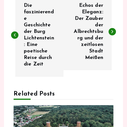
B
Die
Echos der
e
faszinierend
Eleganz:
e
Der Zauber
Geschichte
der
i
der Burg
Albrechtsbu
Lichtenstein
rg und der
t
: Eine
zeitlosen
poetische
Stadt
r
Reise durch
Meißen
die Zeit
a
g
Related Posts
s
n
a