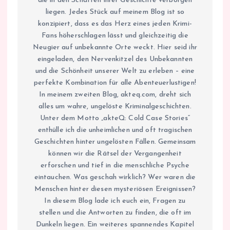
die in den Schatten ihrer Geschichte verborgen
liegen. Jedes Stück auf meinem Blog ist so
konzipiert, dass es das Herz eines jeden Krimi-
Fans höherschlagen lässt und gleichzeitig die
Neugier auf unbekannte Orte weckt. Hier seid ihr
eingeladen, den Nervenkitzel des Unbekannten
und die Schönheit unserer Welt zu erleben – eine
perfekte Kombination für alle Abenteuerlustigen!
In meinem zweiten Blog, akteq.com, dreht sich
alles um wahre, ungelöste Kriminalgeschichten.
Unter dem Motto „akteQ: Cold Case Stories“
enthülle ich die unheimlichen und oft tragischen
Geschichten hinter ungelösten Fällen. Gemeinsam
können wir die Rätsel der Vergangenheit
erforschen und tief in die menschliche Psyche
eintauchen. Was geschah wirklich? Wer waren die
Menschen hinter diesen mysteriösen Ereignissen?
In diesem Blog lade ich euch ein, Fragen zu
stellen und die Antworten zu finden, die oft im
Dunkeln liegen. Ein weiteres spannendes Kapitel