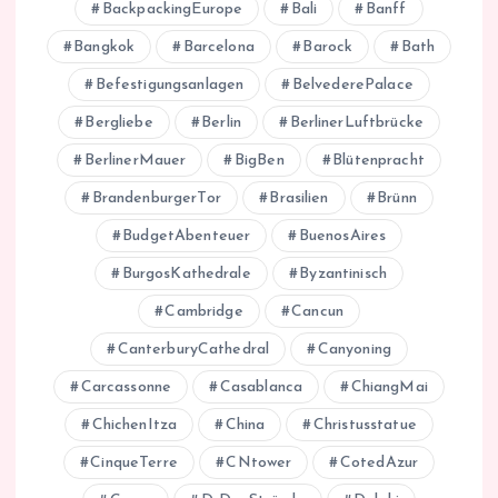
BackpackingEurope
Bali
Banff
Bangkok
Barcelona
Barock
Bath
Befestigungsanlagen
BelvederePalace
Bergliebe
Berlin
BerlinerLuftbrücke
BerlinerMauer
BigBen
Blütenpracht
BrandenburgerTor
Brasilien
Brünn
BudgetAbenteuer
BuenosAires
BurgosKathedrale
Byzantinisch
Cambridge
Cancun
CanterburyCathedral
Canyoning
Carcassonne
Casablanca
ChiangMai
ChichenItza
China
Christusstatue
CinqueTerre
CNtower
CotedAzur