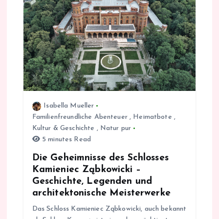
v
i
g
a
Isabella Mueller
t
Familienfreundliche Abenteuer
,
Heimatbote
,
Kultur & Geschichte
,
Natur pur
i
5 minutes Read
Die Geheimnisse des Schlosses
o
Kamieniec Ząbkowicki –
Geschichte, Legenden und
n
architektonische Meisterwerke
Das Schloss Kamieniec Ząbkowicki, auch bekannt