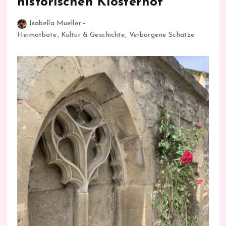
historischen Klosterhof
Isabella Mueller
Heimatbote
,
Kultur & Geschichte
,
Verborgene Schätze