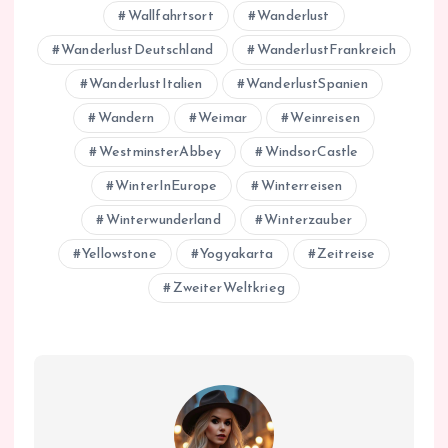
Wallfahrtsort
Wanderlust
WanderlustDeutschland
WanderlustFrankreich
WanderlustItalien
WanderlustSpanien
Wandern
Weimar
Weinreisen
WestminsterAbbey
WindsorCastle
WinterInEurope
Winterreisen
Winterwunderland
Winterzauber
Yellowstone
Yogyakarta
Zeitreise
ZweiterWeltkrieg