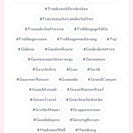
FrankreichEntdecken
FranzösischeLandschaften
Freundschaftsreise
Frühlingsgefühle
Frühlingsreisen
Frühlingswanderung
Fuji
Galerie
GardenRoute
Gedenkstätten
GemeinsamUnterwegs
Germanen
Geschichte
Goa
Gotik
GourmetReisen
Granada
GrandCanyon
GrazAltstadt
GreatBarrierReef
GreenTravel
GriechischeAntike
GroßeMauer
Gruppenreisen
Guadalajara
GünstigReisen
HadriansWall
Hamburg