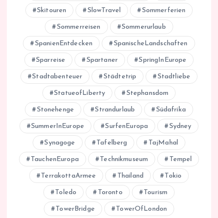
Skitouren
SlowTravel
Sommerferien
Sommerreisen
Sommerurlaub
SpanienEntdecken
SpanischeLandschaften
Sparreise
Spartaner
SpringInEurope
Stadtabenteuer
Städtetrip
Stadtliebe
StatueofLiberty
Stephansdom
Stonehenge
Strandurlaub
Südafrika
SummerInEurope
SurfenEuropa
Sydney
Synagoge
Tafelberg
TajMahal
TauchenEuropa
Technikmuseum
Tempel
TerrakottaArmee
Thailand
Tokio
Toledo
Toronto
Tourism
TowerBridge
TowerOfLondon