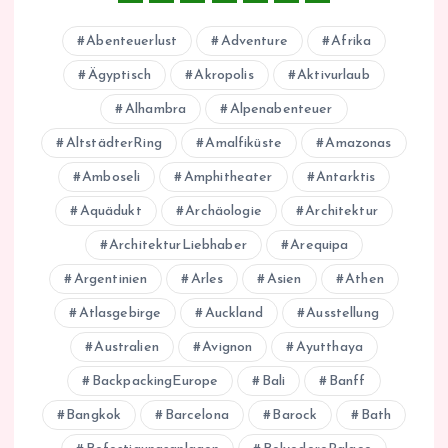
Abenteuerlust
Adventure
Afrika
Ägyptisch
Akropolis
Aktivurlaub
Alhambra
Alpenabenteuer
AltstädterRing
Amalfiküste
Amazonas
Amboseli
Amphitheater
Antarktis
Aquädukt
Archäologie
Architektur
ArchitekturLiebhaber
Arequipa
Argentinien
Arles
Asien
Athen
Atlasgebirge
Auckland
Ausstellung
Australien
Avignon
Ayutthaya
BackpackingEurope
Bali
Banff
Bangkok
Barcelona
Barock
Bath