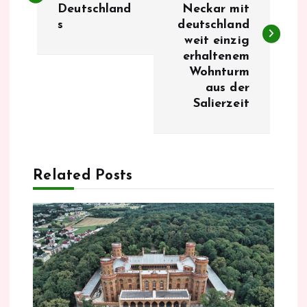
Deutschland
Neckar mit
i
s
deutschland
weit einzig
t
erhaltenem
Wohnturm
r
aus der
Salierzeit
a
g
Related Posts
s
n
a
v