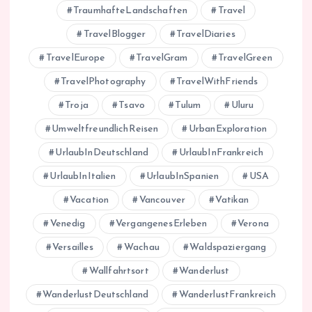
TraumhafteLandschaften
Travel
TravelBlogger
TravelDiaries
TravelEurope
TravelGram
TravelGreen
TravelPhotography
TravelWithFriends
Troja
Tsavo
Tulum
Uluru
UmweltfreundlichReisen
UrbanExploration
UrlaubInDeutschland
UrlaubInFrankreich
UrlaubInItalien
UrlaubInSpanien
USA
Vacation
Vancouver
Vatikan
Venedig
VergangenesErleben
Verona
Versailles
Wachau
Waldspaziergang
Wallfahrtsort
Wanderlust
WanderlustDeutschland
WanderlustFrankreich