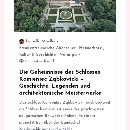
i
g
a
Isabella Mueller
t
Familienfreundliche Abenteuer
,
Heimatbote
,
Kultur & Geschichte
,
Natur pur
i
5 minutes Read
Die Geheimnisse des Schlosses
o
Kamieniec Ząbkowicki –
Geschichte, Legenden und
n
architektonische Meisterwerke
Das Schloss Kamieniec Ząbkowicki, auch bekannt
als Schloss Kamenz, ist eines der prächtigsten
neugotischen Bauwerke Polens. Es thront
majestätisch über der Landschaft
Niederschlesiens und erzählt…