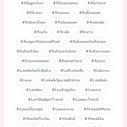
Klagenfurt
Klassizismus
Klettern
Kloster
Knossos
Kolloseum
KölnerDom
Kolosseum
Komodo
Korfu
Krabi
Kreta
KrugerNationalPark
KulinarischeReisen
KulturErbe
Kulturerlebnis
Kulturreisen
Kunstmuseum
KutnaHora
Kyoto
Landschaftsliebe
LaRochelle
Liberec
Lima
LokaleSpezialitäten
Lombok
London
LosAngeles
Louvre
LowBudgetTravel
LuxuryTravel
LuxusEuropa
Luxusreise
MaasaiMara
MachuPicchu
Madrid
Marokko