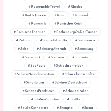
ResponsibleTravel
Rhodos
RioDeJaneiro
Rom
Romanik
Romantik
RömischesReich
RömischeThermen
RothenburgObDerTauber
Rotorua
SagradaFamilia
Salamanca
Salta
SalzburgAltstadt
Sammlung
Sanssouci
Santorin
Santorini
SaoPaulo
Schlachtenfelder
SchlossNeuschwanstein
Schneelandschaften
Schönbrunn
SchönesDeutschland
SchönesFrankreich
SchönesItalien
SchönesSpanien
Sevilla
SevillaKathedrale
Shanghai
Siena