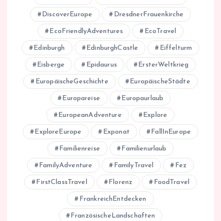
DiscoverEurope
DresdnerFrauenkirche
EcoFriendlyAdventures
EcoTravel
Edinburgh
EdinburghCastle
Eiffelturm
Eisberge
Epidaurus
ErsterWeltkrieg
EuropäischeGeschichte
EuropäischeStädte
Europareise
Europaurlaub
EuropeanAdventure
Explore
ExploreEurope
Exponat
FallInEurope
Familienreise
Familienurlaub
FamilyAdventure
FamilyTravel
Fez
FirstClassTravel
Florenz
FoodTravel
FrankreichEntdecken
FranzösischeLandschaften