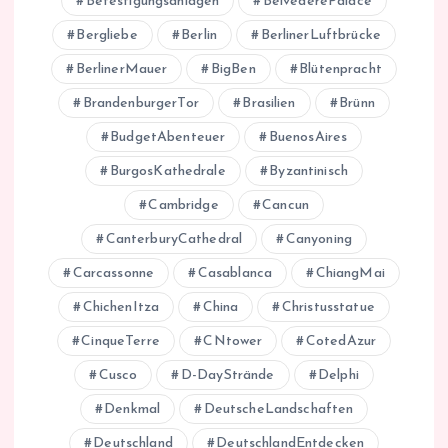
Befestigungsanlagen
BelvederePalace
Bergliebe
Berlin
BerlinerLuftbrücke
BerlinerMauer
BigBen
Blütenpracht
BrandenburgerTor
Brasilien
Brünn
BudgetAbenteuer
BuenosAires
BurgosKathedrale
Byzantinisch
Cambridge
Cancun
CanterburyCathedral
Canyoning
Carcassonne
Casablanca
ChiangMai
ChichenItza
China
Christusstatue
CinqueTerre
CNtower
CotedAzur
Cusco
D-DayStrände
Delphi
Denkmal
DeutscheLandschaften
Deutschland
DeutschlandEntdecken