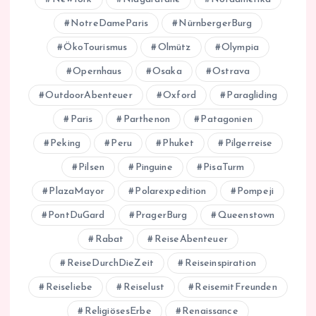
NotreDameParis
NürnbergerBurg
ÖkoTourismus
Olmütz
Olympia
Opernhaus
Osaka
Ostrava
OutdoorAbenteuer
Oxford
Paragliding
Paris
Parthenon
Patagonien
Peking
Peru
Phuket
Pilgerreise
Pilsen
Pinguine
PisaTurm
PlazaMayor
Polarexpedition
Pompeji
PontDuGard
PragerBurg
Queenstown
Rabat
ReiseAbenteuer
ReiseDurchDieZeit
Reiseinspiration
Reiseliebe
Reiselust
ReisemitFreunden
ReligiösesErbe
Renaissance