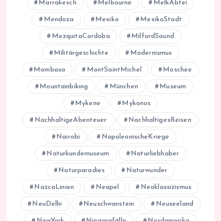
Marrakesch
Melbourne
MelkAbtei
Mendoza
Mexiko
MexikoStadt
MezquitaCordoba
MilfordSound
Militärgeschichte
Modernismus
Mombasa
MontSaintMichel
Moschee
Mountainbiking
München
Museum
Mykene
Mykonos
NachhaltigeAbenteuer
NachhaltigesReisen
Nairobi
NapoleonischeKriege
Naturkundemuseum
Naturliebhaber
Naturparadies
Naturwunder
NazcaLinien
Neapel
Neoklassizismus
NeuDelhi
Neuschwanstein
Neuseeland
NewYork
Niagarafälle
Nordamerika