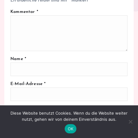
Erforderliche Felder sind mit
*
markiert
Kommentar
*
Name
*
E-Mail-Adresse
*
Website
Diese Website benutzt Cookies. Wenn du die Website weiter
nutzt, gehen wir von deinem Einverständnis aus.
OK
Name, E-Mail-Adresse und Website in diesem