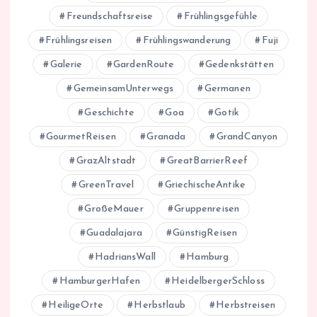
Freundschaftsreise
Frühlingsgefühle
Frühlingsreisen
Frühlingswanderung
Fuji
Galerie
GardenRoute
Gedenkstätten
GemeinsamUnterwegs
Germanen
Geschichte
Goa
Gotik
GourmetReisen
Granada
GrandCanyon
GrazAltstadt
GreatBarrierReef
GreenTravel
GriechischeAntike
GroßeMauer
Gruppenreisen
Guadalajara
GünstigReisen
HadriansWall
Hamburg
HamburgerHafen
HeidelbergerSchloss
HeiligeOrte
Herbstlaub
Herbstreisen