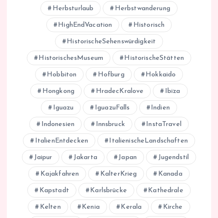
Herbsturlaub
Herbstwanderung
HighEndVacation
Historisch
HistorischeSehenswürdigkeit
HistorischesMuseum
HistorischeStätten
Hobbiton
Hofburg
Hokkaido
Hongkong
HradecKralove
Ibiza
Iguazu
IguazuFalls
Indien
Indonesien
Innsbruck
InstaTravel
ItalienEntdecken
ItalienischeLandschaften
Jaipur
Jakarta
Japan
Jugendstil
Kajakfahren
KalterKrieg
Kanada
Kapstadt
Karlsbrücke
Kathedrale
Kelten
Kenia
Kerala
Kirche