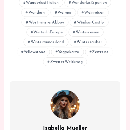
WanderlustItalien
WanderlustSpanien
Wandern
Weimar
Weinreisen
WestminsterAbbey
WindsorCastle
WinterInEurope
Winterreisen
Winterwunderland
Winterzauber
Yellowstone
Yogyakarta
Zeitreise
ZweiterWeltkrieg
Isabella Mueller