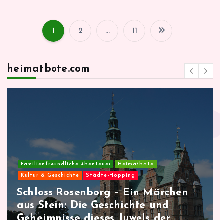
1
2
…
11
S
e
heimatbote.com
i
t
e
n
Familienfreundliche Abenteuer
Heimatbote
Kultur & Geschichte
Städte-Hopping
n
Schloss Rosenborg – Ein Märchen
aus Stein: Die Geschichte und
u
Geheimnisse dieses Juwels der