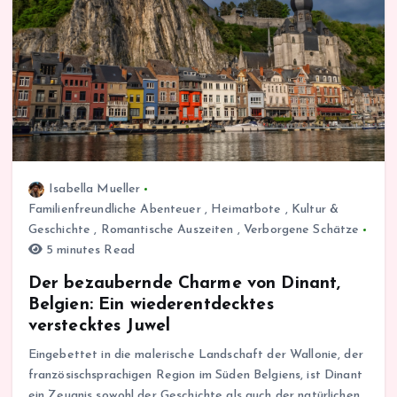
Isabella Mueller
Familienfreundliche Abenteuer
,
Heimatbote
,
Kultur &
Geschichte
,
Romantische Auszeiten
,
Verborgene Schätze
5 minutes Read
Der bezaubernde Charme von Dinant,
Belgien: Ein wiederentdecktes
verstecktes Juwel
Eingebettet in die malerische Landschaft der Wallonie, der
französischsprachigen Region im Süden Belgiens, ist Dinant
ein Zeugnis sowohl der Geschichte als auch der natürlichen