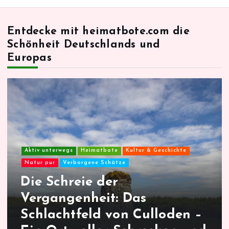
Entdecke mit heimatbote.com die
Schönheit Deutschlands und
Europas
Aktiv unterwegs
Heimatbote
Kultur & Geschichte
Natur pur
Verborgene Schätze
Die Schreie der
Vergangenheit: Das
Schlachtfeld von Culloden –