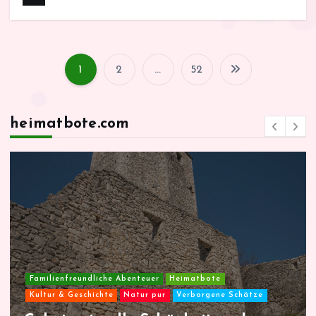
1
2
…
52
S
e
heimatbote.com
i
t
e
n
Familienfreundliche Abenteuer
Heimatbote
Kultur & Geschichte
Städte-Hopping
n
e
Verborgene Schätze