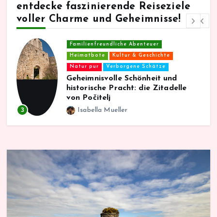
entdecke faszinierende Reiseziele
voller Charme und Geheimnisse!
Familienfreundliche Abenteuer
Heimatbote
Kultur & Geschichte
Natur pur
Verborgene Schätze
Geheimnisvolle Schönheit und
historische Pracht: die Zitadelle
von Počitelj
3
Isabella Mueller